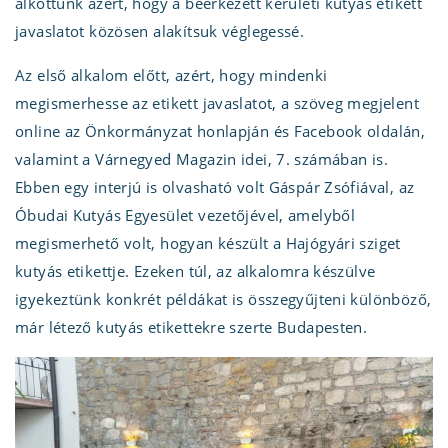
alkottunk azért, hogy a beérkezett kerületi kutyás etikett
javaslatot közösen alakítsuk véglegessé.
Az első alkalom előtt, azért, hogy mindenki
megismerhesse az etikett javaslatot, a szöveg megjelent
online az Önkormányzat honlapján és Facebook oldalán,
valamint a Várnegyed Magazin idei, 7. számában is.
Ebben egy interjú is olvasható volt Gáspár Zsófiával, az
Óbudai Kutyás Egyesület vezetőjével, amelyből
megismerhető volt, hogyan készült a Hajógyári sziget
kutyás etikettje. Ezeken túl, az alkalomra készülve
igyekeztünk konkrét példákat is összegyűjteni különböző,
már létező kutyás etikettekre szerte Budapesten.