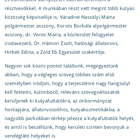
résztvevőkkel. A munkában részt vett megint több kutyás
közösség képviselője is, Váradiné Naszályi Márta
polgármester asszony, Korsós Borbála alpolgármester
asszony, dr. Vörös Mária, a közterület-felügyelet
irodavezető, Dr. Hámori Zsolt, hatósági állatorvos,
Hirbek Edina, a Zöld Eb Egyesület szakértője.
Nagyon sok közös pontot találtunk, megegyeztünk
abban, hogy a végleges szöveg többes szám első
személyben íródjon, hogy a terjesztésre nagy hangsúlyt
kell fektetni, különböző, releváns szövegváltozatok
kerüljenek ki kutyafuttatókra, az önkormányzat
honlapjára, állatorvosokhoz, kutyakozmetikákba, a
nagyobb parkokban térkép jelezze a kutyafuttatók helyét,
és arról is beszéltünk, hogy kerületi szinten bevonjuk a
vendéglátó helyeket is.