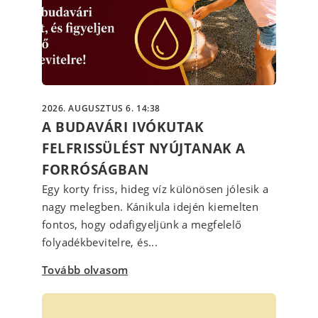
2026. AUGUSZTUS 6. 14:38
A BUDAVÁRI IVÓKUTAK
FELFRISSÜLÉST NYÚJTANAK A
FORRÓSÁGBAN
Egy korty friss, hideg víz különösen jólesik a
nagy melegben. Kánikula idején kiemelten
fontos, hogy odafigyeljünk a megfelelő
folyadékbevitelre, és...
Tovább olvasom