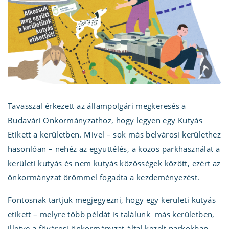
Tavasszal érkezett az állampolgári megkeresés a
Budavári Önkormányzathoz, hogy legyen egy Kutyás
Etikett a kerületben. Mivel – sok más belvárosi kerülethez
hasonlóan – nehéz az együttélés, a közös parkhasználat a
kerületi kutyás és nem kutyás közösségek között, ezért az
önkormányzat örömmel fogadta a kezdeményezést.
Fontosnak tartjuk megjegyezni, hogy egy kerületi kutyás
etikett – melyre több példát is találunk más kerületben,
illetve a fővárosi önkormányzat által kezelt parkokban –