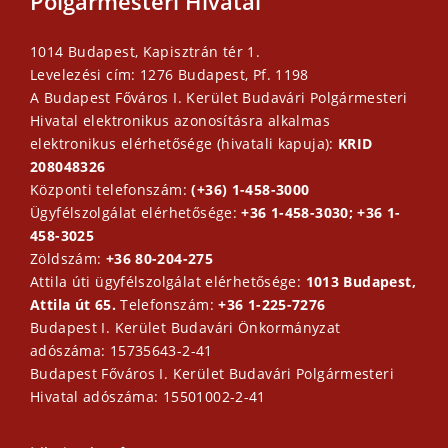
Polgármesteri Hivatal
1014 Budapest, Kapisztrán tér 1.
Levelezési cím: 1276 Budapest, Pf. 1198
A Budapest Főváros I. Kerület Budavári Polgármesteri
Hivatal elektronikus azonosításra alkalmas
elektronikus elérhetősége (hivatali kapuja):
KRID
208048326
Központi telefonszám:
(+36) 1-458-3000
Ügyfélszolgálat elérhetősége:
+36 1-458-3030; +36 1-
458-3025
Zöldszám:
+36 80-204-275
Attila úti ügyfélszolgálat elérhetősége:
1013 Budapest,
Attila út 65.
Telefonszám:
+36 1-225-7276
Budapest I. Kerület Budavári Önkormányzat
adószáma: 15735643-2-41
Budapest Főváros I. Kerület Budavári Polgármesteri
Hivatal adószáma: 15501002-2-41