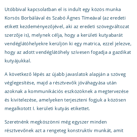
Utóbbival kapcsolatban el is indult egy közös munka
Korsós Borbálával és Szabó Ágnes Tímeával (az eredeti
etikett kezdeményezőjével, aki az eredeti szövegváltozat
szerzője is), melynek célja, hogy a kerületi kutyabarát
vendéglátóhelyekre kerüljön ki egy matrica, ezzel jelezve,
hogy az adott vendéglátóhely szívesen fogadja a gazdikat
kutyájukkal.
A következő lépés az újabb javaslatok alapján a szöveg
véglegesítése, majd a résztvevők jóváhagyása után
azoknak a kommunikációs eszközöknek a megtervezése
és kivitelezése, amelyeken terjeszteni fogjuk a közösen
megalkotott I. kerületi kutyás etikettet.
Szeretnénk megköszönni még egyszer minden
résztvevőnek azt a rengeteg konstruktív munkát, amit