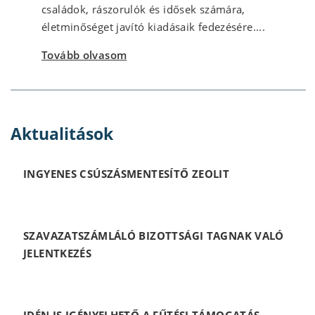
családok, rászorulók és idősek számára,
életminőséget javító kiadásaik fedezésére....
Tovább olvasom
Aktualitások
INGYENES CSÚSZÁSMENTESÍTŐ ZEOLIT
SZAVAZATSZÁMLÁLÓ BIZOTTSÁGI TAGNAK VALÓ
JELENTKEZÉS
IDÉN IS IGÉNYELHETŐ A FŰTÉSI TÁMOGATÁS