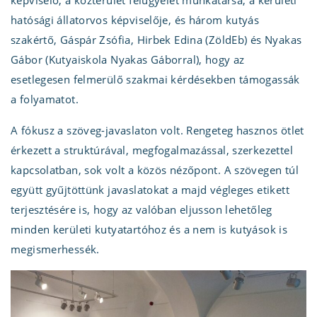
képviselő, a közterület felügyelet munkatársa, a kerületi
hatósági állatorvos képviselője, és három kutyás
szakértő, Gáspár Zsófia, Hirbek Edina (ZöldEb) és Nyakas
Gábor (Kutyaiskola Nyakas Gáborral), hogy az
esetlegesen felmerülő szakmai kérdésekben támogassák
a folyamatot.
A fókusz a szöveg-javaslaton volt. Rengeteg hasznos ötlet
érkezett a struktúrával, megfogalmazással, szerkezettel
kapcsolatban, sok volt a közös nézőpont. A szövegen túl
együtt gyűjtöttünk javaslatokat a majd végleges etikett
terjesztésére is, hogy az valóban eljusson lehetőleg
minden kerületi kutyatartóhoz és a nem is kutyások is
megismerhessék.