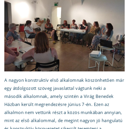
A nagyon konstruktív első alkalomnak köszönhetően már
egy átdolgozott szöveg javaslattal vágtunk neki a
második alkalomnak, amely szintén a Virág Benedek
Házban került megrendezésre június 7-én. Ezen az
alkalmon nem vettünk részt a közös munkában annyian,
mint az első alkalommal, de megint nagyon jó hangulatú
és konstruktív környezetet sikerült teremteni a