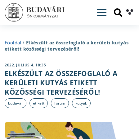
Toggle navig
Főoldal
/
Elkészült az összefoglaló a kerületi kutyás
etikett közösségi tervezéséről!
2022. JÚLIUS 4. 18:35
ELKÉSZÜLT AZ ÖSSZEFOGLALÓ A
KERÜLETI KUTYÁS ETIKETT
KÖZÖSSÉGI TERVEZÉSÉRŐL!
budavár
etikett
fórum
kutyák