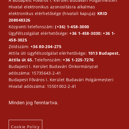
A Budapest Főváros I. Kerület Budavári Polgármesteri
Hivatal elektronikus azonosításra alkalmas
elektronikus elérhetősége (hivatali kapuja):
KRID
208048326
Központi telefonszám:
(+36) 1-458-3000
Ügyfélszolgálat elérhetősége:
+36 1-458-3030; +36 1-
458-3025
Zöldszám:
+36 80-204-275
Attila úti ügyfélszolgálat elérhetősége:
1013 Budapest,
Attila út 65.
Telefonszám:
+36 1-225-7276
Budapest I. Kerület Budavári Önkormányzat
adószáma: 15735643-2-41
Budapest Főváros I. Kerület Budavári Polgármesteri
Hivatal adószáma: 15501002-2-41
Minden jog fenntartva.
Cookie Policy