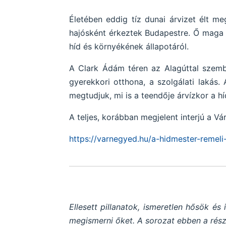
Életében eddig tíz dunai árvizet élt m
hajósként érkeztek Budapestre. Ő maga a
híd és környékének állapotáról.
A Clark Ádám téren az Alagúttal szembe
gyerekkori otthona, a szolgálati lakás.
megtudjuk, mi is a teendője árvízkor a h
A teljes, korábban megjelent interjú a Vá
https://varnegyed.hu/a-hidmester-remel
Ellesett pillanatok, ismeretlen hősök 
megismerni őket. A sorozat ebben a rész