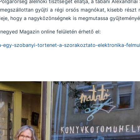
olgárőrség alelnöki tisztségét ellátja, a tabáni Alexandriai
l, megszállottan gyűjti a régi orsós magnókat, kisebb részt 
z ideje, hogy a nagyközönségnek is megmutassa gyűjteményé
rnegyed Magazin online felületén érhető el:
-egy-szobanyi-tortenet-a-szorakoztato-elektronika-felmult