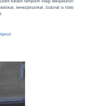
 Szent Katalin templom világi lelkipásztori
rádiókat, lemezjátszókat. Száznál is több
t.
jarol/