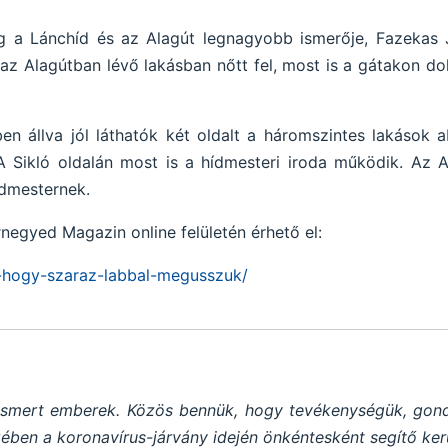
eg a Lánchíd és az Alagút legnagyobb ismerője, Fazekas
z Alagútban lévő lakásban nőtt fel, most is a gátakon do
n állva jól láthatók két oldalt a háromszintes lakások ab
 A Sikló oldalán most is a hídmesteri iroda működik. Az 
ídmesternek.
rnegyed Magazin online felületén érhető el:
i-hogy-szaraz-labbal-megusszuk/
és ismert emberek. Közös bennük, hogy tevékenységük, gond
ében a koronavírus-járvány idején önkéntesként segítő kerü