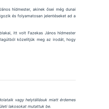
 János hídmester, akinek ősei még dunai
lgozik és folyamatosan jelentéseket ad a
lakai, itt volt Fazekas János hídmester
Alagútból közelítjük meg az irodát, hogy
olataik vagy helytállásuk miatt érdemes
leti lakosokat mutattuk be.