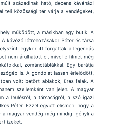
s múlt századinak ható, decens kávéházi
l teli közösségi tér várja a vendégeket,
műhely működött, a másikban egy butik. A
t. A kávézó létrehozásakor Péter és társa
lyszínt: egykor itt forgatták a legendás
t nem árulhatott el, mivel e filmet még
akátokkal, zománctáblákkal. Egy barátja
szógép is. A gondolat lassan érlelődött,
an volt: betört ablakok, üres falak. A
, hanem szellemként van jelen. A magyar
 a leülésről, a társaságról, a szó igazi
es Péter. Ezzel együtt elismeri, hogy a
te a magyar vendég még mindig igényli a
rt ízeket.