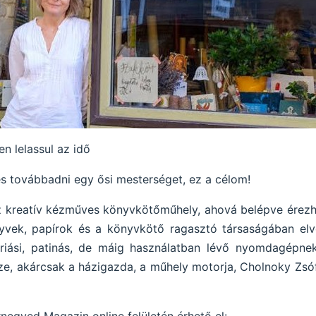
 lelassul az idő
s továbbadni egy ősi mesterséget, ez a célom!
az kreatív kézműves könyvkötőműhely, ahová belépve érezh
nyvek, papírok és a könyvkötő ragasztó társaságában el
riási, patinás, de máig használatban lévő nyomdagépnek
sze, akárcsak a házigazda, a műhely motorja, Cholnoky Zsó
rnegyed Magazin online felületén érhető el: