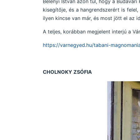
Belényi István azon túl, hogy a Budavári P
kisegítője, és a hangrendszerért is fele
ilyen kincse van már, és most jött el a
A teljes, korábban megjelent interjú a Vá
https://varnegyed.hu/tabani-magnomania
CHOLNOKY ZSÓFIA