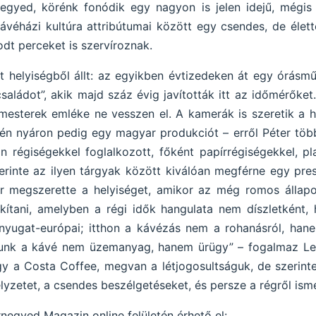
negyed, körénk fonódik egy nagyon is jelen idejű, mégi
éházi kultúra attribútumai között egy csendes, de élette
dt perceket is szervíroznak.
ét helyiségből állt: az egyikben évtizedeken át egy órás
családot”, akik majd száz évig javították itt az időmérőke
mesterek emléke ne vesszen el. A kamerák is szeretik a he
én nyáron pedig egy magyar produkciót – erről Péter többe
 régiségekkel foglalkozott, főként papírrégiségekkel, pl
erinte az ilyen tárgyak között kiválóan megférne egy pres
 megszerette a helyiséget, amikor az még romos állapotb
alakítani, amelyben a régi idők hangulata nem díszletként
nyugat-európai; itthon a kávézás nem a rohanásról, hanem
Nálunk a kávé nem üzemanyag, hanem ürügy” – fogalmaz Lelk
gy a Costa Coffee, megvan a létjogosultságuk, de szerin
yzetet, a csendes beszélgetéseket, és persze a régről isme
rnegyed Magazin online felületén érhető el: