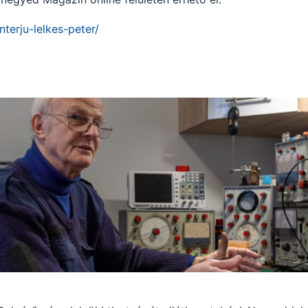
terju-lelkes-peter/