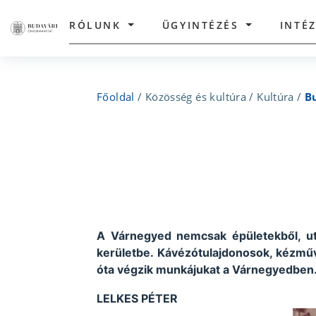
RÓLUNK
ÜGYINTÉZÉS
INTÉ
Főoldal
/
Közösség és kultúra
/
Kultúra
/
B
A Várnegyed nemcsak épületekből, utc
kerületbe. Kávézótulajdonosok, kézmű
óta végzik munkájukat a Várnegyedben
LELKES PÉTER