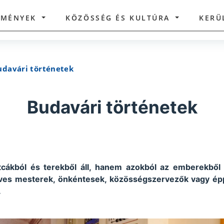
ZMÉNYEK
KÖZÖSSÉG ÉS KULTÚRA
KERÜ
udavári történetek
Budavári történetek
ákból és terekből áll, hanem azokból az emberekből i
ves mesterek, önkéntesek, közösségszervezők vagy ép
.