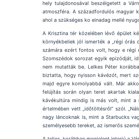
hely tulajdonosával beszélgetett a Vár
atmoszféra. A századfordulós magyar káv
ahol a szükséges ko einadag mellé nyugo
A Krisztina tér közelében lévő épület k
környékbeliek jól ismerték a „régi órás 
számára ezért fontos volt, hogy e régi 
Szomszédok sorozat egyik epizódját, id
nem mutatták be. Lelkes Péter korábban
biztatta, hogy nyisson kávézót, mert sz
majd egyre komolyabbá vált. Már akkor
felújítás során olyan teret akartak ki
kávékultúra mindig is más volt, mint a 
értelmében vett „időtöltésről” szól. „
nagy láncoknak is, mint a Starbucks va
személyesebb tereket, az ismerős személ
A teljes, korábban megjelent interjú a Vá