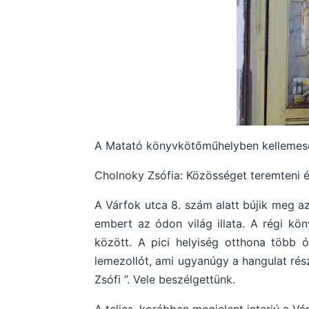
A Matató könyvkötőműhelyben kellemesen
Cholnoky Zsófia: Közösséget teremteni é
A Várfok utca 8. szám alatt bújik meg 
embert az ódon világ illata. A régi kö
között. A pici helyiség otthona több ó
lemezollót, ami ugyanúgy a hangulat ré
Zsófi ”. Vele beszélgettünk.
A teljes, korábban megjelent interjú a Vá