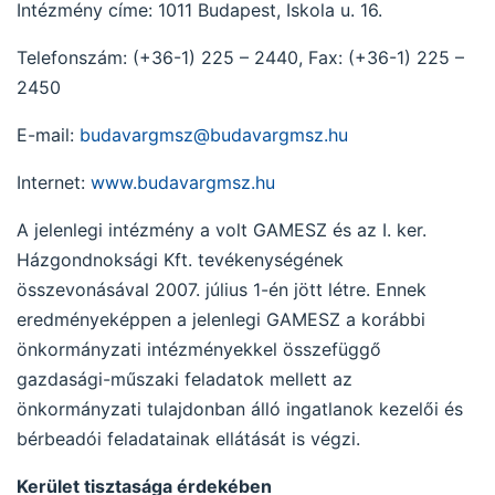
Intézmény címe: 1011 Budapest, Iskola u. 16.
Telefonszám: (+36-1) 225 – 2440, Fax: (+36-1) 225 –
2450
E-mail:
budavargmsz@budavargmsz.hu
Internet:
www.budavargmsz.hu
A jelenlegi intézmény a volt GAMESZ és az I. ker.
Házgondnoksági Kft. tevékenységének
összevonásával 2007. július 1-én jött létre. Ennek
eredményeképpen a jelenlegi GAMESZ a korábbi
önkormányzati intézményekkel összefüggő
gazdasági-műszaki feladatok mellett az
önkormányzati tulajdonban álló ingatlanok kezelői és
bérbeadói feladatainak ellátását is végzi.
Kerület tisztasága érdekében