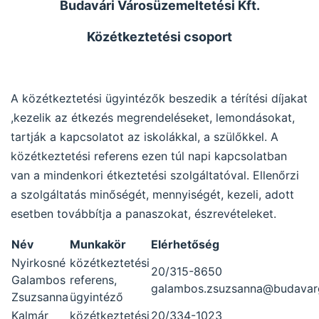
Budavári Városüzemeltetési Kft.
Közétkeztetési csoport
A közétkeztetési ügyintézők beszedik a térítési díjakat
,kezelik az étkezés megrendeléseket, lemondásokat,
tartják a kapcsolatot az iskolákkal, a szülőkkel. A
közétkeztetési referens ezen túl napi kapcsolatban
van a mindenkori étkeztetési szolgáltatóval. Ellenőrzi
a szolgáltatás minőségét, mennyiségét, kezeli, adott
esetben továbbítja a panaszokat, észrevételeket.
Név
Munkakör
Elérhetőség
Nyirkosné
közétkeztetési
20/315-8650
Galambos
referens,
galambos.zsuzsanna@budavar
Zsuzsanna
ügyintéző
Kalmár
közétkeztetési
20/334-1023