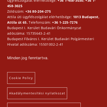
Ügyfélszolgálat elérhetősége:
+36 1-458-3030; +36 1-
458-3025
Zöldszám:
+36 80-204-275
Attila úti ügyfélszolgálat elérhetősége:
1013 Budapest,
Attila út 65.
Telefonszám:
+36 1-225-7276
Budapest I. Kerület Budavári Önkormányzat
adószáma: 15735643-2-41
Budapest Főváros I. Kerület Budavári Polgármesteri
Hivatal adószáma: 15501002-2-41
Minden jog fenntartva.
Cookie Policy
Akadálymentesítési nyilatkozat