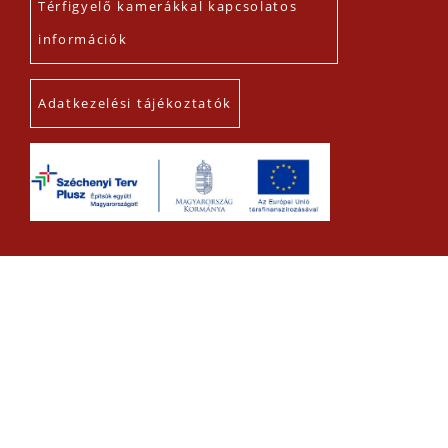
Térfigyelő kamerákkal kapcsolatos
információk
Adatkezelési tájékoztatók