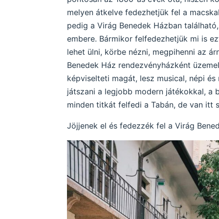
melyen átkelve fedezhetjük fel a macskak
pedig a Virág Benedek Házban található
embere. Bármikor felfedezhetjük mi is ez
lehet ülni, körbe nézni, megpihenni az 
Benedek Ház rendezvényházként üzemel. 
képviselteti magát, lesz musical, népi é
játszani a legjobb modern játékokkal, a
minden titkát felfedi a Tabán, de van it
Jöjjenek el és fedezzék fel a Virág Bene