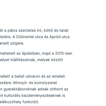
 a pálos szerzetes író, költő és tanár
letére. A Döbrentei utca és Apród utca
aradt szigete.
meltetett az épületben, majd a 2015-ben
helyet kiállításoknak, melyek között
ellett a belső udvaron és az emeleti
dezésre. Könnyű- és komolyzenei
ban gyerektáboroknak adnak otthont az
il kulturális kezdeményezéseknek is
lálkozóhely funkcióit.