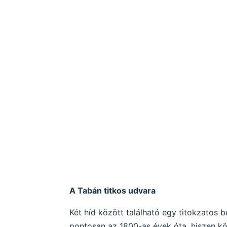
A Tabán titkos udvara
Két híd között található egy titokzatos b
pontosan az 1800-as évek óta, hiszen köz