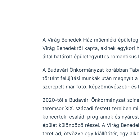
A Virág Benedek Ház műemléki épületegyüt
Virág Benedekről kapta, akinek egykori h
által határolt épületegyüttes romantikus
A Budavári Önkormányzat korábban Tabán
történt felújítási munkák után megnyílt a
szerepelt már fotó, képzőművészeti- és hel
2020-tól a Budavári Önkormányzat színes,
teremsor XIX. századi festett tereiben
koncertek, családi programok és nyárest
épület különböző részei. A Virág Benede
teret ad, ötvözve egy kiállítótér, egy al