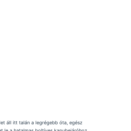
t áll itt talán a legrégebb óta, egész
t le a hatalmas boltíves kapubejáróhoz,