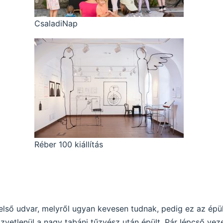
CsaladiNap
Réber 100 kiállítás
első udvar, melyről ugyan kevesen tudnak, pedig ez az épüle
vetlenül a nagy tabáni tűzvész után épült. Pár lépcső veze