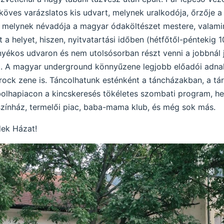
öves varázslatos kis udvart, melynek uralkodója, őrzője a
, melynek névadója a magyar ódaköltészet mestere, valami
t a helyet, hiszen, nyitvatartási időben (hétfőtől-péntekig
árnyékos udvaron és nem utolsósorban részt venni a jobbnál
A magyar underground könnyűzene legjobb előadói adnak i
s rock zene is. Táncolhatunk esténként a táncházakban, a tá
 bolhapiacon a kincskeresés tökéletes szombati program, he
t színház, termelői piac, baba-mama klub, és még sok más.
dek Házat!