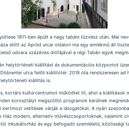
tese 1811-ben épült a nagy tabáni tűzvész után. Mai nevét
áza előtt az Apród utcai oldalon ma egy emlékmű áll tiszte
 belső udvara százéves diófájával a régi Tabán egyik megm
 helytörténeti kiállítást és dokumentációs központot üze
 Döbrentei utca felőli kiállítótér. 2018 óta rendszeresen ad 
ytörténeti kiállítás is.
 kortárs kultúrcentrumot működtet itt, ahol a kiállítások m
 minden korosztályt megszólító programok kerülnek megren
i kertmozi vetítések várják a látogatókat. A nyári szezon
k Ház modern, alternatív művészcsoportoknak, valamint civ
kotói inkubátorház és egy befogadó szemléletű, közösségi ta