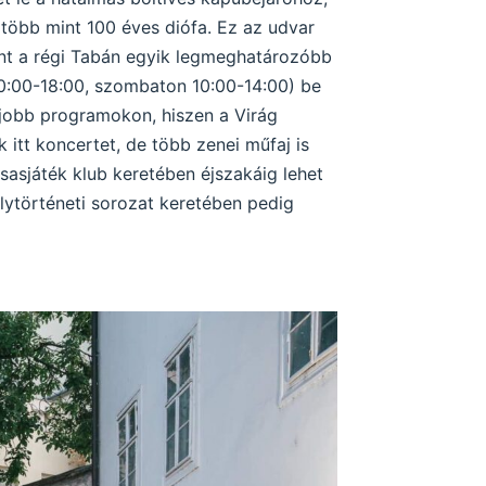
 több mint 100 éves diófa. Ez az udvar
nt a régi Tabán egyik legmeghatározóbb
 10:00-18:00, szombaton 10:00-14:00) be
 jobb programokon, hiszen a Virág
tt koncertet, de több zenei műfaj is
rsasjáték klub keretében éjszakáig lehet
lytörténeti sorozat keretében pedig