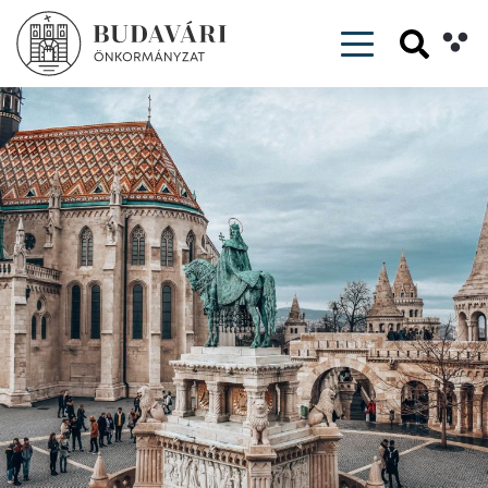
Toggle navig
Főoldal
/
Ügyintézés
/
Ügyfélszolgálat elérhetősége
/
Kapcsolat