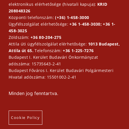
elektronikus elérhetősége (hivatali kapuja):
KRID
208048326
Központi telefonszám:
(+36) 1-458-3000
Ügyfélszolgálat elérhetősége:
+36 1-458-3030; +36 1-
458-3025
Zöldszám:
+36 80-204-275
Attila úti ügyfélszolgálat elérhetősége:
1013 Budapest,
Attila út 65.
Telefonszám:
+36 1-225-7276
Budapest I. Kerület Budavári Önkormányzat
adószáma: 15735643-2-41
Budapest Főváros I. Kerület Budavári Polgármesteri
Hivatal adószáma: 15501002-2-41
Minden jog fenntartva.
Cookie Policy