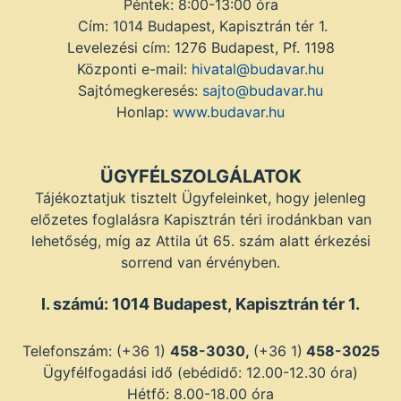
Péntek: 8:00-13:00 óra
Cím: 1014 Budapest, Kapisztrán tér 1.
Levelezési cím: 1276 Budapest, Pf. 1198
Központi e-mail:
hivatal@budavar.hu
Sajtómegkeresés:
sajto@budavar.hu
Honlap:
www.budavar.hu
ÜGYFÉLSZOLGÁLATOK
Tájékoztatjuk tisztelt Ügyfeleinket, hogy jelenleg
előzetes foglalásra Kapisztrán téri irodánkban van
lehetőség, míg az Attila út 65. szám alatt érkezési
sorrend van érvényben.
I. számú: 1014 Budapest, Kapisztrán tér 1.
Telefonszám: (+36 1)
458-3030,
(+36 1)
458-3025
Ügyfélfogadási idő (ebédidő: 12.00-12.30 óra)
Hétfő: 8.00-18.00 óra