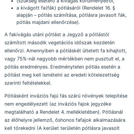
(szükség esetén) a kivágás körülményeiről,
a kivágott fa(fák) pótlásáról (Rendelet 16. §
alapján – pótlás számítása, pótlásra javasolt fák,
pótlás majdani ellenőrzése).
A fakivágás utáni pótlást a Jegyző a pótlástól
számított második vegetációs időszak kezdetén
ellenőrzi. Amennyiben a pótláskét ültetett fa kihajtott,
vagy 75%-nál nagyobb mértékben nem pusztult el, a
pótlás eredményes. Eredménytelen pótlás esetén a
pótlást meg kell ismételni az eredeti kötelezettség
szerinti feltételekkel.
Pótlásként inváziós fajú fás szárú növények telepítése
nem engedélyezett (az inváziós fajok jegyzéke
megtalálható a Rendelet 4. mellékletében). Pótlásnál
az élőhelyre jellemző, őshonos fafajok alkalmazására
kell törekedni (A kerület területén pótlásra javasolt