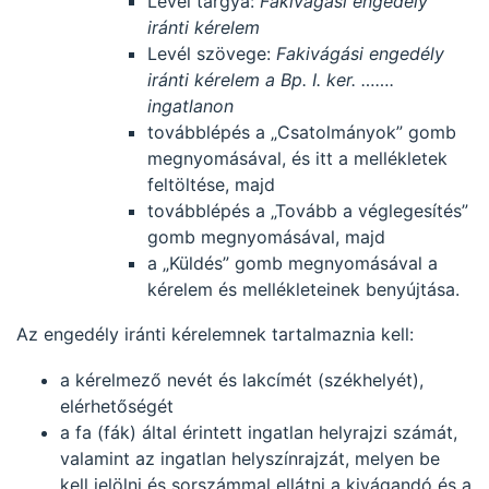
Levél tárgya:
Fakivágási engedély
iránti kérelem
Levél szövege:
Fakivágási engedély
iránti kérelem a Bp. I. ker. …….
ingatlanon
továbblépés a „Csatolmányok” gomb
megnyomásával, és itt a mellékletek
feltöltése, majd
továbblépés a „Tovább a véglegesítés”
gomb megnyomásával, majd
a „Küldés” gomb megnyomásával a
kérelem és mellékleteinek benyújtása.
Az engedély iránti kérelemnek tartalmaznia kell:
a kérelmező nevét és lakcímét (székhelyét),
elérhetőségét
a fa (fák) által érintett ingatlan helyrajzi számát,
valamint az ingatlan helyszínrajzát, melyen be
kell jelölni és sorszámmal ellátni a kivágandó és a