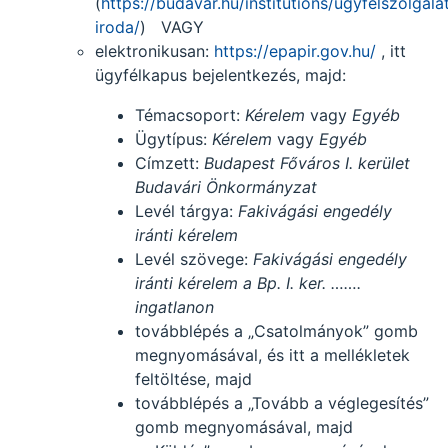
(
https://budavar.hu/institutions/ugyfelszolgalat
iroda/
) VAGY
elektronikusan:
https://epapir.gov.hu/
, itt
ügyfélkapus bejelentkezés, majd:
Témacsoport:
Kérelem
vagy
Egyéb
Ügytípus:
Kérelem
vagy
Egyéb
Címzett:
Budapest Főváros I. kerület
Budavári Önkormányzat
Levél tárgya:
Fakivágási engedély
iránti kérelem
Levél szövege:
Fakivágási engedély
iránti kérelem a Bp. I. ker. …….
ingatlanon
továbblépés a „Csatolmányok” gomb
megnyomásával, és itt a mellékletek
feltöltése, majd
továbblépés a „Tovább a véglegesítés”
gomb megnyomásával, majd