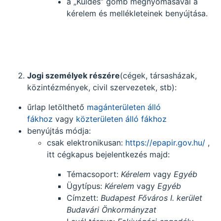
a „Küldés” gomb megnyomásával a
kérelem és mellékleteinek benyújtása.
Jogi személyek részére
(cégek, társasházak,
közintézmények, civil szervezetek, stb):
űrlap letölthető
magánterületen álló
fákhoz
vagy
közterületen álló fákhoz
benyújtás módja:
csak elektronikusan:
https://epapir.gov.hu/
,
itt cégkapus bejelentkezés majd:
Témacsoport:
Kérelem
vagy
Egyéb
Ügytípus:
Kérelem
vagy
Egyéb
Címzett:
Budapest Főváros I. kerület
Budavári Önkormányzat