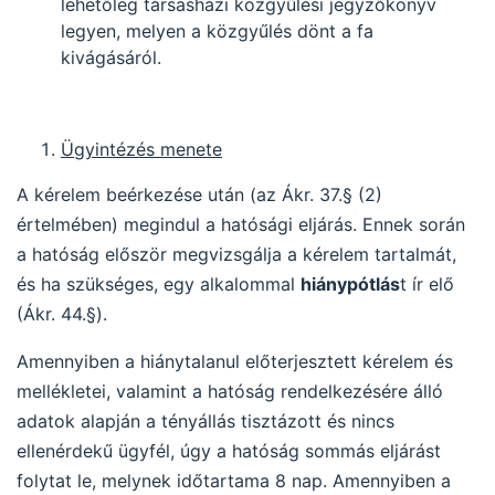
lehetőleg társasházi közgyűlési jegyzőkönyv
legyen, melyen a közgyűlés dönt a fa
kivágásáról.
Ügyintézés menete
A kérelem beérkezése után (az Ákr. 37.§ (2)
értelmében) megindul a hatósági eljárás. Ennek során
a hatóság először megvizsgálja a kérelem tartalmát,
és ha szükséges, egy alkalommal
hiánypótlás
t ír elő
(Ákr. 44.§).
Amennyiben a hiánytalanul előterjesztett kérelem és
mellékletei, valamint a hatóság rendelkezésére álló
adatok alapján a tényállás tisztázott és nincs
ellenérdekű ügyfél, úgy a hatóság sommás eljárást
folytat le, melynek időtartama 8 nap. Amennyiben a