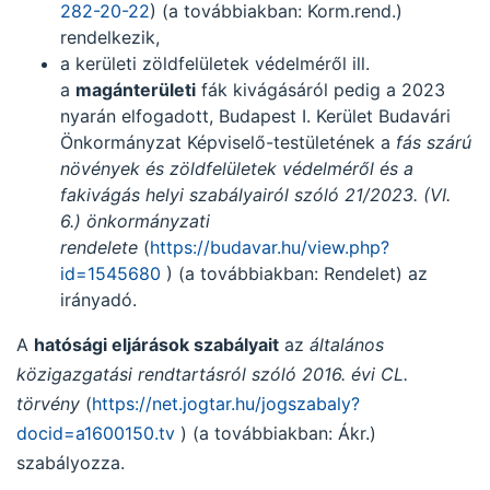
282-20-22
) (a továbbiakban: Korm.rend.)
rendelkezik,
a kerületi zöldfelületek védelméről ill.
a
magánterületi
fák kivágásáról pedig a 2023
nyarán elfogadott, Budapest I. Kerület Budavári
Önkormányzat Képviselő-testületének a
fás szárú
növények és zöldfelületek védelméről és a
fakivágás helyi szabályairól szóló 21/2023. (VI.
6.) önkormányzati
rendelete
(
https://budavar.hu/view.php?
id=1545680
) (a továbbiakban: Rendelet) az
irányadó.
A
hatósági eljárások szabályait
az
általános
közigazgatási rendtartásról szóló 2016. évi CL.
törvény
(
https://net.jogtar.hu/jogszabaly?
docid=a1600150.tv
) (a továbbiakban: Ákr.)
szabályozza.