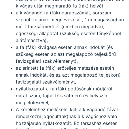
kivágás után megmaradó fa (fák) helyét,
a kivágandó fa (fák) darabszámát, sorszám
szerinti fajának megnevezését, 1 m magasságban
mért törzsátmérőjét (cm-ben megadva),
egészségi állapotát (szükség esetén fényképpel
alátámasztva),
a fa (fák) kivágása esetén annak indokát (és
szükség esetén az azt megalapozó teljeskörű
favizsgálati szakvéleményt),
az érintett fa (fák) erőteljes metszése esetén
annak indokát, és az azt megalapozó teljeskörű
favizsgálati szakvéleményt,
nyilatkozatot a fa (fák) pótlásának módjáról,
darabszám, fajta, törzsátmérő és helyszín
megjelölésével,
A kérelemhez mellékelni kell a kivágandó fával
rendelkezni jogosult(ak)nak a kivágáshoz való
hozzájáruló nyilatkozatát. Ez társasház esetén