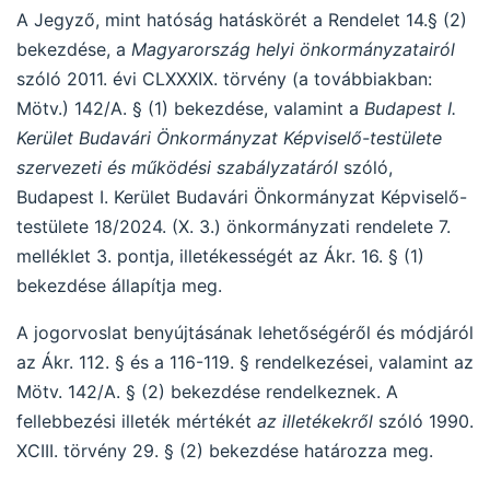
A Jegyző, mint hatóság hatáskörét a Rendelet 14.§ (2)
bekezdése, a
Magyarország helyi önkormányzatairól
szóló 2011. évi CLXXXIX. törvény (a továbbiakban:
Mötv.) 142/A. § (1) bekezdése, valamint a
Budapest I.
Kerület Budavári Önkormányzat Képviselő-testülete
szervezeti és működési szabályzatáról
szóló,
Budapest I. Kerület Budavári Önkormányzat Képviselő-
testülete 18/2024. (X. 3.) önkormányzati rendelete 7.
melléklet 3. pontja, illetékességét az Ákr. 16. § (1)
bekezdése állapítja meg.
A jogorvoslat benyújtásának lehetőségéről és módjáról
az Ákr. 112. § és a 116-119. § rendelkezései, valamint az
Mötv. 142/A. § (2) bekezdése rendelkeznek. A
fellebbezési illeték mértékét
az illetékekről
szóló 1990.
XCIII. törvény 29. § (2) bekezdése határozza meg.