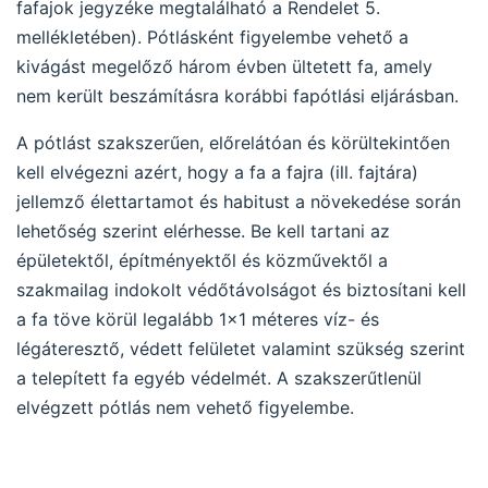
fafajok jegyzéke megtalálható a Rendelet 5.
mellékletében). Pótlásként figyelembe vehető a
kivágást megelőző három évben ültetett fa, amely
nem került beszámításra korábbi fapótlási eljárásban.
A pótlást szakszerűen, előrelátóan és körültekintően
kell elvégezni azért, hogy a fa a fajra (ill. fajtára)
jellemző élettartamot és habitust a növekedése során
lehetőség szerint elérhesse. Be kell tartani az
épületektől, építményektől és közművektől a
szakmailag indokolt védőtávolságot és biztosítani kell
a fa töve körül legalább 1×1 méteres víz- és
légáteresztő, védett felületet valamint szükség szerint
a telepített fa egyéb védelmét. A szakszerűtlenül
elvégzett pótlás nem vehető figyelembe.