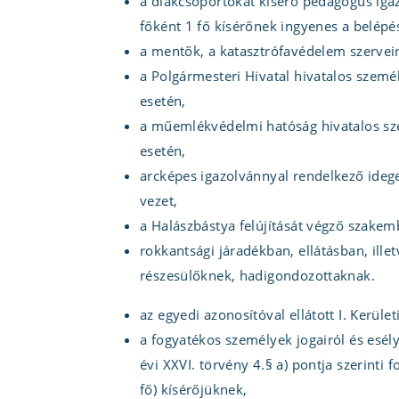
a diákcsoportokat kísérő pedagógus ig
főként 1 fő kísérőnek ingyenes a belépe
a mentők, a katasztrófavédelem szervei
a Polgármesteri Hivatal hivatalos személ
esetén,
a műemlékvédelmi hatóság hivatalos sze
esetén,
arcképes igazolvánnyal rendelkező ideg
vezet,
a Halászbástya felújítását végző szak
rokkantsági járadékban, ellátásban, ill
részesülőknek, hadigondozottaknak.
az egyedi azonosítóval ellátott I. Kerül
a fogyatékos személyek jogairól és esélye
évi XXVI. törvény 4.§ a) pontja szerinti
fő) kísérőjüknek,