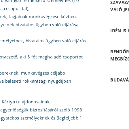
azolvánnyal rendelkező személynek (10
SZAVAZ
́s a csoporttal),
VALÓ JE
nek, tagjainak munkavégzése közben,
yeinek hivatalos ügyben való eljárása
IDÉN IS
mélyeinek, hivatalos ügyben való eljárás
RENDŐR
envezető, aki 5 főt meghaladó csoportot
MEGBÍZ
embereknek, munkavégzés céljából,
BUDAVÁ
etve baleseti rokkantsági nyugdíjban
eti Kártya tulajdonosainak,
gyenlőségük biztosításáról szóló 1998.
 fogyatékos személyeknek és (legfeljebb 1