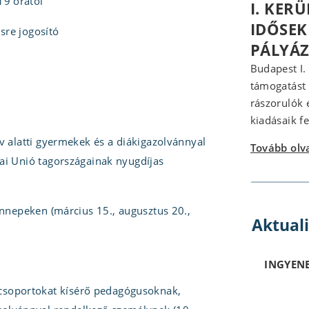
9 órától
I. KER
IDŐSEK
́sre jogosító
PÁLYÁZ
Budapest I.
támogatást b
rászorulók 
kiadásaik fe
v alatti gyermekek és a diákigazolvánnyal
Tovább ol
ai Unió tagországainak nyugdíjas
 ünnepeken (március 15., augusztus 20.,
Aktual
INGYENE
csoportokat kísérő pedagógusoknak,