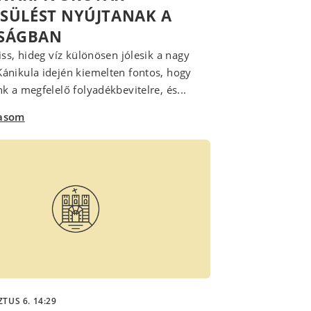
SSÜLÉST NYÚJTANAK A
SÁGBAN
iss, hideg víz különösen jólesik a nagy
ánikula idején kiemelten fontos, hogy
k a megfelelő folyadékbevitelre, és...
vasom
TUS 6. 14:29