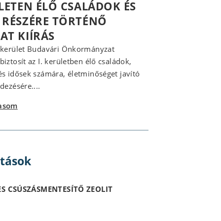
ÜLETEN ÉLŐ CSALÁDOK ÉS
 RÉSZÉRE TÖRTÉNŐ
AT KIÍRÁS
 kerület Budavári Önkormányzat
iztosít az I. kerületben élő családok,
és idősek számára, életminőséget javító
dezésére....
vasom
itások
S CSÚSZÁSMENTESÍTŐ ZEOLIT