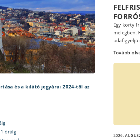
FELFRI
FORRÓ
Egy korty fr
melegben. K
odafigyeljün
Tovább ol
artása és a kilátó jegyárai 2024-től az
áig
21 óráig
2026. AUGUSZ