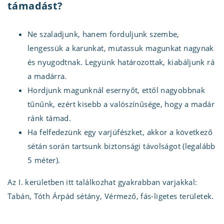
támadást?
Ne szaladjunk, hanem forduljunk szembe,
lengessük a karunkat, mutassuk magunkat nagynak
és nyugodtnak. Legyünk határozottak, kiabáljunk rá
a madárra.
Hordjunk magunknál esernyőt, ettől nagyobbnak
tűnűnk, ezért kisebb a valószínűsége, hogy a madár
ránk támad.
Ha felfedezünk egy varjúfészket, akkor a következő
sétán során tartsunk biztonsági távolságot (legalább
5 méter).
Az I. kerületben itt találkozhat gyakrabban varjakkal:
Tabán, Tóth Árpád sétány, Vérmező, fás-ligetes területek.