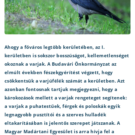
Ahogy a főváros legtöbb kerületében, az I.
kerületben is sokszor bosszúságot, kellemetlenséget
okoznak a varjak. A Budavári Önkormányzat az
elmúlt években fészekgyérítést végzett, hogy
csökkentsük a varjúfélék számát a kerületben. Azt
azonban fontosnak tartjuk megjegyezni, hogy a
károkozások mellett a varjak rengeteget segítenek:
a varjak a puhatestűek, férgek és poloskák egyik
legnagyobb pusztítói és a szerves hulladék
eltakarításában is jelentős szerepet játszanak. A
Magyar Madártani Egyesület is arra hívja fel a