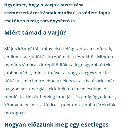
figyelmet, hogy a varjak pusztítása
természetkárosításnak minősül, a védett fajok
esetében pedig törvénysértő is.
Miért támad a varjú?
Május közepétől június első feléig tart az az időszak,
amikor a varjúfiókák kirepülnek a fészekből. Minden
madár számára a kirepülő fióka a legnagyobb érték,
jobban védik, mint a tojásokat vagy az egészen kicsi
fiókákat, mert mire ebbe az életszakaszba érnek, már
nagyon sok energiát fektettek a felnevelésükbe. A
repülést a fiókák hetekig tanulják, és amíg ügyetlenek,
könnyen leesnek a földre – pont oda, ahol a járókelők
mozognak.
Hogyan előzzünk meg egy esetleges