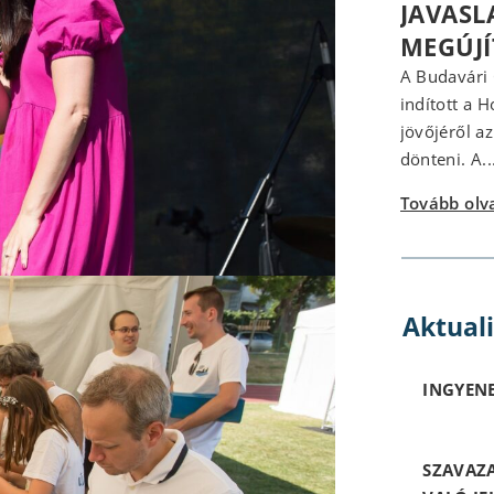
JAVASL
MEGÚJ
A Budavári
indított a 
jövőjéről a
dönteni. A..
Tovább ol
Aktual
INGYENE
SZAVAZ