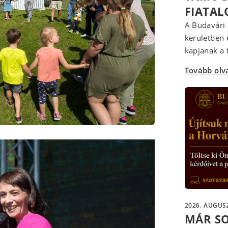
FIATA
A Budavári 
kerületben 
kapjanak a t
Tovább ol
2026. AUGUSZ
MÁR S