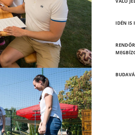
VALÓ JE
IDÉN IS
RENDŐR
MEGBÍZ
BUDAVÁ