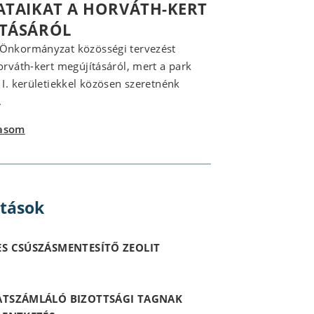
ATAIKAT A HORVÁTH-KERT
ÍTÁSÁRÓL
 Önkormányzat közösségi tervezést
Horváth-kert megújításáról, mert a park
z I. kerületiekkel közösen szeretnénk
.
vasom
itások
S CSÚSZÁSMENTESÍTŐ ZEOLIT
ATSZÁMLÁLÓ BIZOTTSÁGI TAGNAK