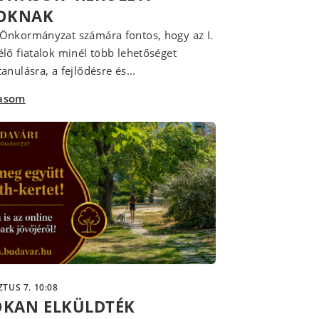
LOKNAK
Önkormányzat számára fontos, hogy az I.
élő fiatalok minél több lehetőséget
anulásra, a fejlődésre és...
vasom
TUS 7. 10:08
OKAN ELKÜLDTÉK