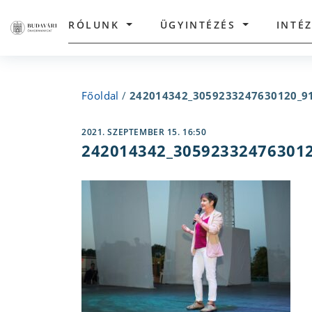
RÓLUNK
ÜGYINTÉZÉS
INTÉ
Főoldal
/
242014342_3059233247630120_9
2021. SZEPTEMBER 15. 16:50
242014342_30592332476301