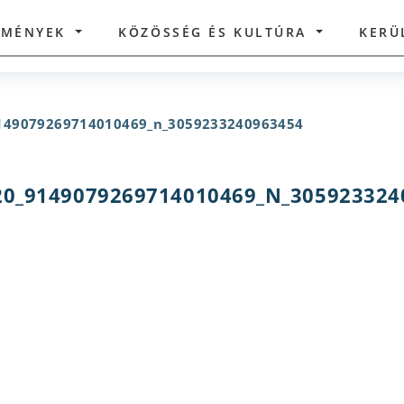
ZMÉNYEK
KÖZÖSSÉG ÉS KULTÚRA
KERÜ
149079269714010469_n_3059233240963454
20_9149079269714010469_N_305923324