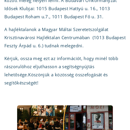
között meleg helyen lenni. A Budavári Önkormányzat
Idősek Klubjai: 1015 Budapest Hattyú u. 16., 1013
Budapest Roham u.7., 1011 Budapest Fő u. 31.
A hajléktalanok a Magyar Máltai Szeretetszolgálat
Krisztinavárosi Hajléktalan Centrumában (1013 Budapest
Feszty Árpád u. 6.) tudnak melegedni.
Kérjük, ossza meg ezt az információt, hogy minél több
rászorulóhoz eljuthasson a segítségnyújtás
lehetősége.Köszönjük a közösség összefogását és
segítőkészségét!