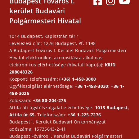
Budapest Főváros I.
kerület Budavári
Polgármesteri Hivatal
1014 Budapest, Kapisztrán tér 1.
Levelezési cím: 1276 Budapest, Pf. 1198
A Budapest Főváros I. Kerület Budavári Polgármesteri
Hivatal elektronikus azonosításra alkalmas
elektronikus elérhetősége (hivatali kapuja):
KRID
208048326
Központi telefonszám:
(+36) 1-458-3000
Ügyfélszolgálat elérhetősége:
+36 1-458-3030; +36 1-
458-3025
Zöldszám:
+36 80-204-275
Attila úti ügyfélszolgálat elérhetősége:
1013 Budapest,
Attila út 65.
Telefonszám:
+36 1-225-7276
Budapest I. Kerület Budavári Önkormányzat
adószáma: 15735643-2-41
Budapest Főváros I. Kerület Budavári Polgármesteri