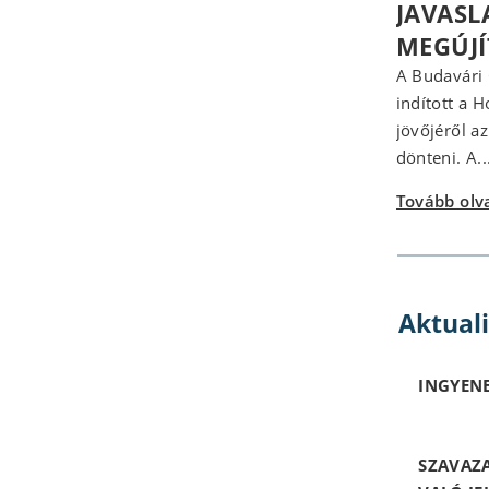
JAVASL
MEGÚJ
A Budavári
indított a 
jövőjéről a
dönteni. A..
Tovább ol
Aktual
INGYENE
SZAVAZ