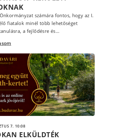
LOKNAK
Önkormányzat számára fontos, hogy az I.
élő fiatalok minél több lehetőséget
anulásra, a fejlődésre és...
vasom
TUS 7. 10:08
OKAN ELKÜLDTÉK