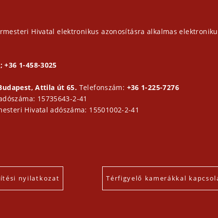
rmesteri Hivatal elektronikus azonosításra alkalmas elektroniku
; +36 1-458-3025
Budapest, Attila út 65.
Telefonszám:
+36 1-225-7276
 adószáma: 15735643-2-41
mesteri Hivatal adószáma: 15501002-2-41
tési nyilatkozat
Térfigyelő kamerákkal kapcsol