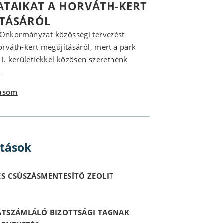
ATAIKAT A HORVÁTH-KERT
ÍTÁSÁRÓL
 Önkormányzat közösségi tervezést
Horváth-kert megújításáról, mert a park
z I. kerületiekkel közösen szeretnénk
.
vasom
itások
S CSÚSZÁSMENTESÍTŐ ZEOLIT
ATSZÁMLÁLÓ BIZOTTSÁGI TAGNAK