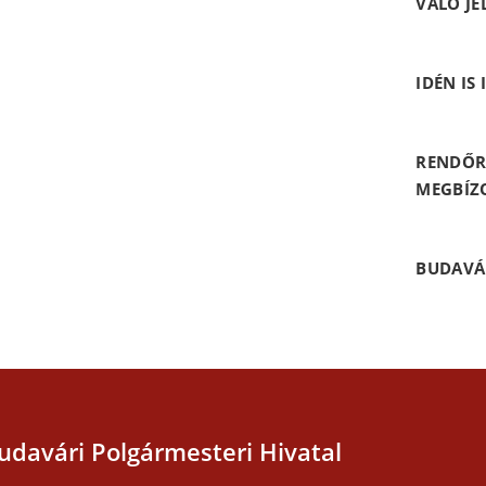
VALÓ JE
IDÉN IS
RENDŐR
MEGBÍZ
BUDAVÁ
udavári Polgármesteri Hivatal