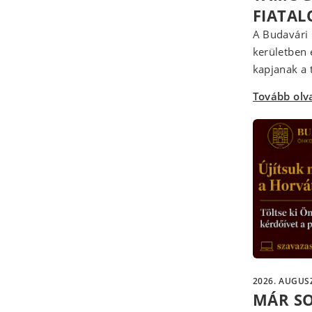
FIATA
A Budavári 
kerületben 
kapjanak a t
Tovább ol
2026. AUGUSZ
MÁR S