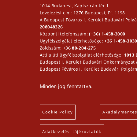
1014 Budapest, Kapisztrán tér 1.
Levelezési cím: 1276 Budapest, Pf. 1198
A Budapest Főváros I. Kerület Budavári Polgá
208048326
Központi telefonszám:
(+36) 1-458-3000
Ügyfélszolgálat elérhetősége:
+36 1-458-3030
Zöldszám:
+36 80-204-275
Attila úti ügyfélszolgálat elérhetősége:
1013 
Budapest I. Kerület Budavári Önkormányzat
Budapest Főváros I. Kerület Budavári Polgár
Minden jog fenntartva.
Cookie Policy
Akadálymentesí
Adatkezelési tájékoztatók