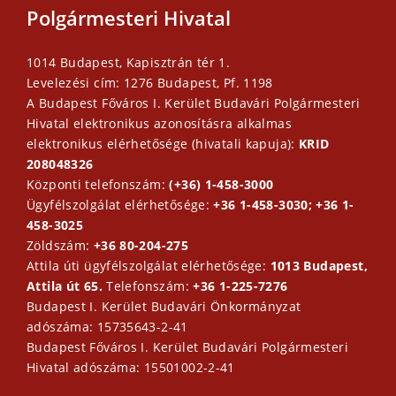
Polgármesteri Hivatal
1014 Budapest, Kapisztrán tér 1.
Levelezési cím: 1276 Budapest, Pf. 1198
A Budapest Főváros I. Kerület Budavári Polgármesteri
Hivatal elektronikus azonosításra alkalmas
elektronikus elérhetősége (hivatali kapuja):
KRID
208048326
Központi telefonszám:
(+36) 1-458-3000
Ügyfélszolgálat elérhetősége:
+36 1-458-3030; +36 1-
458-3025
Zöldszám:
+36 80-204-275
Attila úti ügyfélszolgálat elérhetősége:
1013 Budapest,
Attila út 65.
Telefonszám:
+36 1-225-7276
Budapest I. Kerület Budavári Önkormányzat
adószáma: 15735643-2-41
Budapest Főváros I. Kerület Budavári Polgármesteri
Hivatal adószáma: 15501002-2-41