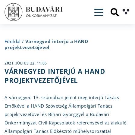
Toggle navig
Főoldal
/
Várnegyed interjú a HAND
projektvezetőjével
2021. JÚLIUS 22. 11:05
VÁRNEGYED INTERJÚ A HAND
PROJEKTVEZETŐJÉVEL
A várnegyed 13. számában jelent meg interjú Takács
Emőkével a HAND Szövetség Állampolgári Tanács
projektvezetővel és Bihari Györggyel a Budavári
Önkormányzat CIvil Kapcsolatok referensével az alakuló
Állampolgári Tanács Előkészítő műhelysorozattal