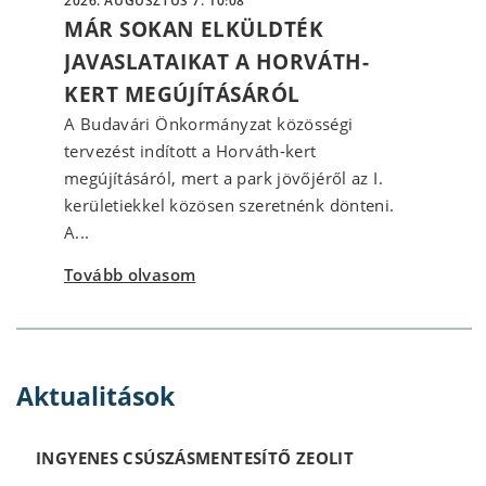
2026. AUGUSZTUS 7. 10:08
MÁR SOKAN ELKÜLDTÉK
JAVASLATAIKAT A HORVÁTH-
KERT MEGÚJÍTÁSÁRÓL
A Budavári Önkormányzat közösségi
tervezést indított a Horváth-kert
megújításáról, mert a park jövőjéről az I.
kerületiekkel közösen szeretnénk dönteni.
A...
Tovább olvasom
Aktualitások
INGYENES CSÚSZÁSMENTESÍTŐ ZEOLIT