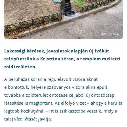
Lakossági kérések, javaslatok alapján új ivókút
telepítettünk a Krisztina téren, a templom melletti
zöldterületen.
A beruházás során a régi, elavult vízóra aknát
elbontottuk, helyére szabványos vízóra akna épült,
továbbá a zöldterület öntözése céljából új öntözőcsap
létesítése is megtörtént. Az elfolyó vizet – ahogy a kerület
legtöbb közkútjánál – itt is szikkasztóba vezetik, mely a
talaj vízellátását javítja.