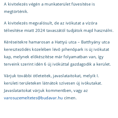
A kivitelezés végén a munkaterület füvesítése is
megtörténik.
A kivitelezés megvalósult, de az ivókutat a vízóra
téliesítése miatt 2024 tavaszától tudjátok majd használni.
Kéréseitekre hamarosan a Hattyú utca – Batthyány utca
kereszteződés közelében lévő pihenőpark is új ivókutat
kap, melynek előkészítése már folyamatban van, így
terveink szerint idén 6 új ivókúttal gazdagodik a kerület.
Várjuk további ötleteitek, javaslataitokat, melyik I.
kerületi területeken látnátok szívesen új ivókutakat.
Javaslataitokat várjuk kommentben, vagy az
varosuzemeltetes@budavar.hu
címen.