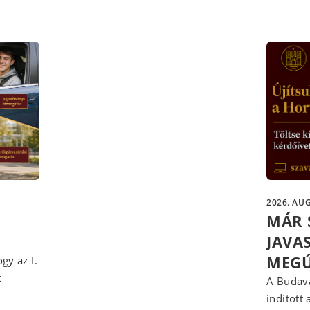
2026. AUG
MÁR 
JAVA
MEGÚ
gy az I.
t
A Budavá
indított