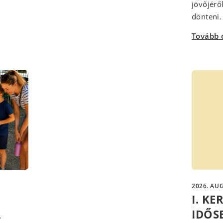
jövőjérő
dönteni. 
Tovább 
2026. AUG
I. K
A
IDŐS