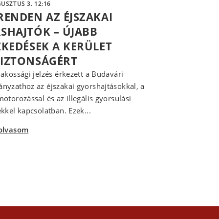
USZTUS 3. 12:16
RENDEN AZ ÉJSZAKAI
SHAJTÓK – ÚJABB
ZKEDÉSEK A KERÜLET
IZTONSÁGÉRT
akossági jelzés érkezett a Budavári
yzathoz az éjszakai gyorshajtásokkal, a
otorozással és az illegális gyorsulási
kkel kapcsolatban. Ezek...
olvasom