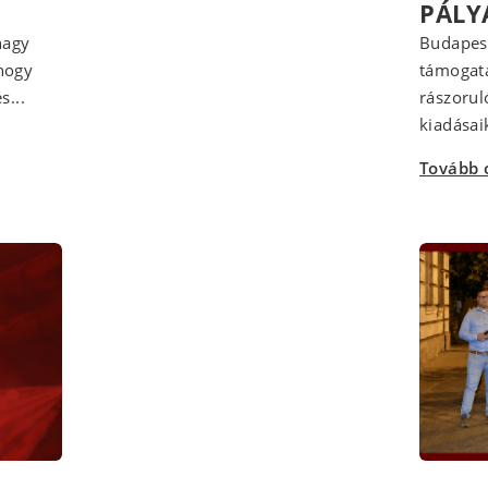
PÁLY
nagy
Budapest
 hogy
támogatá
s...
rászorul
kiadásaik
Tovább 