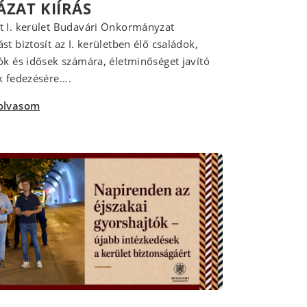
ÁZAT KIÍRÁS
 I. kerület Budavári Önkormányzat
st biztosít az I. kerületben élő családok,
ók és idősek számára, életminőséget javító
 fedezésére....
olvasom