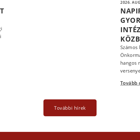
2026. AUG
ÁT
NAPI
GYOR
INTÉ
i
i
KÖZB
Számos l
Önkormán
hangos m
versenye
Tovább 
További hírek