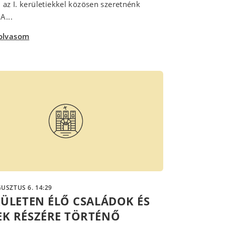
l az I. kerületiekkel közösen szeretnénk
A...
olvasom
USZTUS 6. 14:29
ERÜLETEN ÉLŐ CSALÁDOK ÉS
EK RÉSZÉRE TÖRTÉNŐ