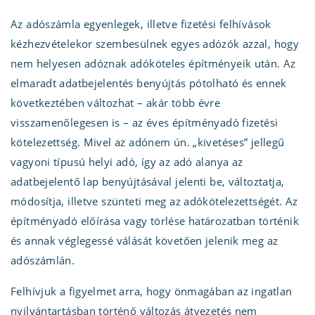
Az adószámla egyenlegek, illetve fizetési felhívások
kézhezvételekor szembesülnek egyes adózók azzal, hogy
nem helyesen adóznak adóköteles építményeik után. Az
elmaradt adatbejelentés benyújtás pótolható és ennek
következtében változhat – akár több évre
visszamenőlegesen is – az éves építményadó fizetési
kötelezettség. Mivel az adónem ún. „kivetéses” jellegű
vagyoni típusú helyi adó, így az adó alanya az
adatbejelentő lap benyújtásával jelenti be, változtatja,
módosítja, illetve szünteti meg az adókötelezettségét. Az
építményadó előírása vagy törlése határozatban történik
és annak véglegessé válását követően jelenik meg az
adószámlán.
Felhívjuk a figyelmet arra, hogy önmagában az ingatlan
nyilvántartásban történő változás átvezetés nem