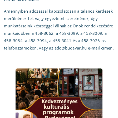
Amennyiben adózással kapcsolatosan általános kérdések
merülnének fel, vagy egyeztetni szeretnének, úgy
munkatársaink készséggel állnak az Önök rendelkezésére
munkaidőben a 458-3062, a 458-3099, a 458-3009, a
458-3084, a 458-3094, a 458-3041 és a 458-3026-os
telefonszámokon, vagy az ado@budavar.hu e-mail címen.