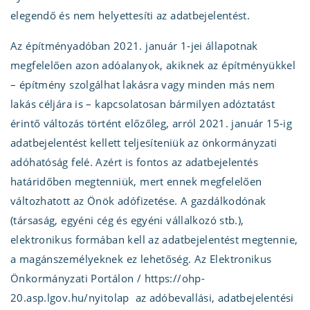
elegendő és nem helyettesíti az adatbejelentést.
Az építményadóban 2021. január 1-jei állapotnak
megfelelően azon adóalanyok, akiknek az építményükkel
– építmény szolgálhat lakásra vagy minden más nem
lakás céljára is – kapcsolatosan bármilyen adóztatást
érintő változás történt előzőleg, arról 2021. január 15-ig
adatbejelentést kellett teljesíteniük az önkormányzati
adóhatóság felé. Azért is fontos az adatbejelentés
határidőben megtenniük, mert ennek megfelelően
változhatott az Önök adófizetése. A gazdálkodónak
(társaság, egyéni cég és egyéni vállalkozó stb.),
elektronikus formában kell az adatbejelentést megtennie,
a magánszemélyeknek ez lehetőség. Az Elektronikus
Önkormányzati Portálon / https://ohp-
20.asp.lgov.hu/nyitolap az adóbevallási, adatbejelentési