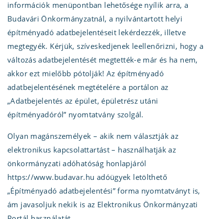
információk menüpontban lehetősége nyílik arra, a
Budavári Önkormányzatnál, a nyilvántartott helyi
építményadó adatbejelentéseit lekérdezzék, illetve
megtegyék. Kérjük, szíveskedjenek leellenőrizni, hogy a
változás adatbejelentését megtették-e már és ha nem,
akkor ezt mielőbb pótolják! Az építményadó
adatbejelentésének megtételére a portálon az
„Adatbejelentés az épület, épületrész utáni
építményadóról” nyomtatvány szolgál.
Olyan magánszemélyek – akik nem választják az
elektronikus kapcsolattartást – használhatják az
önkormányzati adóhatóság honlapjáról
https://www.budavar.hu adóügyek letölthető
„Építményadó adatbejelentési” forma nyomtatványt is,
ám javasoljuk nekik is az Elektronikus Önkormányzati
Portál használatát.