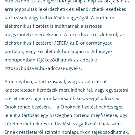
https://ohp-20.asp.lgov.hu/nyitolap a nap 24 órájában az
arra jogosultak lekérdezhetik és ellenőrizhetik esedékes
tartozásuk vagy túlfizetésük nagyságát. A portálon
elektronikus fizetést is indíthatnak a tartozás
megszűntetése érdekében. A lekérdezés részleteiről, az
elektronikus fizetésről /EFER/ az E-önkormányzat
portálon, vagy kerületünk honlapján az Adóügyek
menüpontban tájékozódhatnak az adózók:
https://budavar.hu/adozasi-ugyek/.
Amennyiben, a tartozásával, vagy az adózással
kapcsolatosan kérdéseik merülnének fel, vagy egyeztetni
szeretnének, úgy munkatársaink készséggel állnak az
Önök rendelkezésére. Ha Önöknek fizetési nehézséget
jelent a tartozás egy összegben történő megfizetése, úgy
kérelmezhetnek részletfizetést, vagy fizetési halasztást.
Ennek részleteiről szintén honlapunkon tájékozódhatnak.