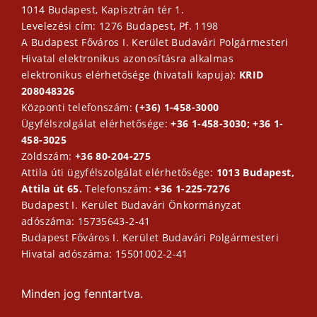
1014 Budapest, Kapisztrán tér 1.
Levelezési cím: 1276 Budapest, Pf. 1198
A Budapest Főváros I. Kerület Budavári Polgármesteri
Hivatal elektronikus azonosításra alkalmas
elektronikus elérhetősége (hivatali kapuja):
KRID
208048326
Központi telefonszám:
(+36) 1-458-3000
Ügyfélszolgálat elérhetősége:
+36 1-458-3030; +36 1-
458-3025
Zöldszám:
+36 80-204-275
Attila úti ügyfélszolgálat elérhetősége:
1013 Budapest,
Attila út 65.
Telefonszám:
+36 1-225-7276
Budapest I. Kerület Budavári Önkormányzat
adószáma: 15735643-2-41
Budapest Főváros I. Kerület Budavári Polgármesteri
Hivatal adószáma: 15501002-2-41
Minden jog fenntartva.