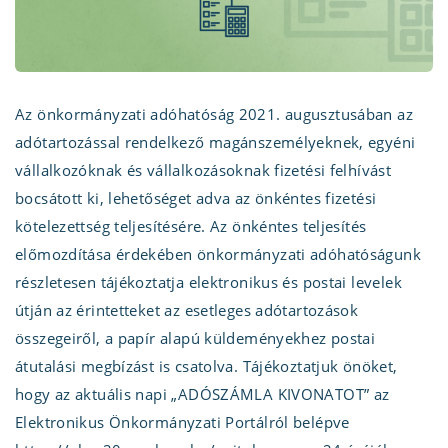
Az önkormányzati adóhatóság 2021. augusztusában az
adótartozással rendelkező magánszemélyeknek, egyéni
vállalkozóknak és vállalkozásoknak fizetési felhívást
bocsátott ki, lehetőséget adva az önkéntes fizetési
kötelezettség teljesítésére. Az önkéntes teljesítés
előmozdítása érdekében önkormányzati adóhatóságunk
részletesen tájékoztatja elektronikus és postai levelek
útján az érintetteket az esetleges adótartozások
összegeiről, a papír alapú küldeményekhez postai
átutalási megbízást is csatolva. Tájékoztatjuk önöket,
hogy az aktuális napi „ADÓSZÁMLA KIVONATOT” az
Elektronikus Önkormányzati Portálról belépve