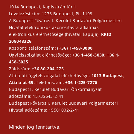
1014 Budapest, Kapisztrán tér 1.
Levelezési cím: 1276 Budapest, Pf. 1198
A Budapest Főváros I. Kerület Budavári Polgármesteri
Hivatal elektronikus azonosításra alkalmas
elektronikus elérhetősége (hivatali kapuja):
KRID
208048326
Központi telefonszám:
(+36) 1-458-3000
Ügyfélszolgálat elérhetősége:
+36 1-458-3030; +36 1-
458-3025
Zöldszám:
+36 80-204-275
Attila úti ügyfélszolgálat elérhetősége:
1013 Budapest,
Attila út 65.
Telefonszám:
+36 1-225-7276
Budapest I. Kerület Budavári Önkormányzat
adószáma: 15735643-2-41
Budapest Főváros I. Kerület Budavári Polgármesteri
Hivatal adószáma: 15501002-2-41
Minden jog fenntartva.