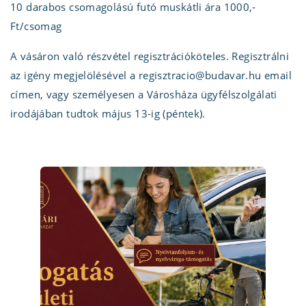
10 darabos csomagolású futó muskátli ára 1000,-
Ft/csomag
A vásáron való részvétel regisztrációköteles. Regisztrálni
az igény megjelölésével a regisztracio@budavar.hu email
címen, vagy személyesen a Városháza ügyfélszolgálati
irodájában tudtok május 13-ig (péntek).