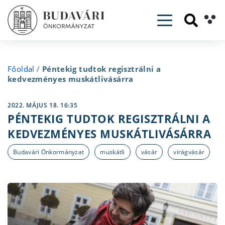
Toggle navig
Főoldal
/
Péntekig tudtok regisztrálni a
kedvezményes muskátlivásárra
2022. MÁJUS 18. 16:35
PÉNTEKIG TUDTOK REGISZTRÁLNI A
KEDVEZMÉNYES MUSKÁTLIVÁSÁRRA
Budavári Önkormányzat
muskátli
vásár
virágvásár