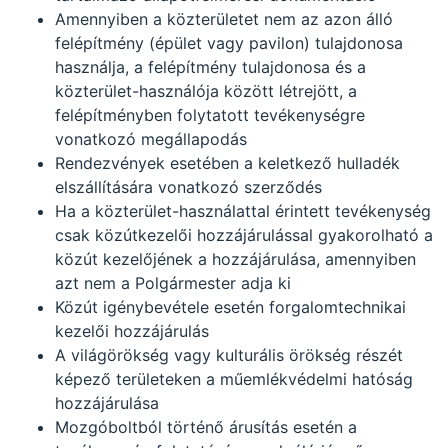
Amennyiben a közterületet nem az azon álló
felépítmény (épület vagy pavilon) tulajdonosa
használja, a felépítmény tulajdonosa és a
közterület-használója között létrejött, a
felépítményben folytatott tevékenységre
vonatkozó megállapodás
Rendezvények esetében a keletkező hulladék
elszállítására vonatkozó szerződés
Ha a közterület-használattal érintett tevékenység
csak közútkezelői hozzájárulással gyakorolható a
közút kezelőjének a hozzájárulása, amennyiben
azt nem a Polgármester adja ki
Közút igénybevétele esetén forgalomtechnikai
kezelői hozzájárulás
A világörökség vagy kulturális örökség részét
képező területeken a műemlékvédelmi hatóság
hozzájárulása
Mozgóboltból történő árusítás esetén a