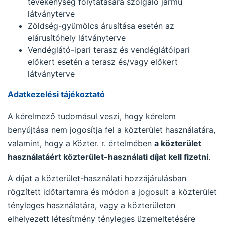
tevékenység folytatására szolgáló jármű
látványterve
Zöldség-gyümölcs árusítása esetén az
elárusítóhely látványterve
Vendéglátó-ipari terasz és vendéglátóipari
előkert esetén a terasz és/vagy előkert
látványterve
Adatkezelési tájékoztató
A kérelmező tudomásul veszi, hogy kérelem
benyújtása nem jogosítja fel a közterület használatára,
valamint, hogy a Közter. r. értelmében
a közterület
használatáért közterület-használati díjat kell fizetni
.
A díjat a közterület-használati hozzájárulásban
rögzített időtartamra és módon a jogosult a közterület
tényleges használatára, vagy a közterületen
elhelyezett létesítmény tényleges üzemeltetésére