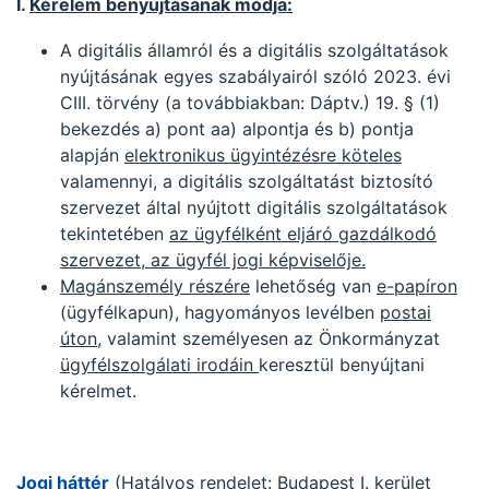
I.
Kérelem benyújtásának módja:
A digitális államról és a digitális szolgáltatások
nyújtásának egyes szabályairól szóló 2023. évi
CIII. törvény (a továbbiakban: Dáptv.) 19. § (1)
bekezdés a) pont aa) alpontja és b) pontja
alapján
elektronikus ügyintézésre köteles
valamennyi, a digitális szolgáltatást biztosító
szervezet által nyújtott digitális szolgáltatások
tekintetében
az ügyfélként eljáró gazdálkodó
szervezet, az ügyfél jogi képviselője.
Magánszemély részére
lehetőség van
e-papíron
(ügyfélkapun), hagyományos levélben
postai
úton
, valamint személyesen az Önkormányzat
ügyfélszolgálati irodáin
keresztül benyújtani
kérelmet.
Jogi háttér
(Hatályos rendelet: Budapest I. kerület