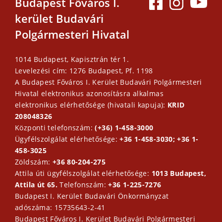
Budapest Főváros I.
kerület Budavári
Polgármesteri Hivatal
1014 Budapest, Kapisztrán tér 1.
Levelezési cím: 1276 Budapest, Pf. 1198
A Budapest Főváros I. Kerület Budavári Polgármesteri
Hivatal elektronikus azonosításra alkalmas
elektronikus elérhetősége (hivatali kapuja):
KRID
208048326
Központi telefonszám:
(+36) 1-458-3000
Ügyfélszolgálat elérhetősége:
+36 1-458-3030; +36 1-
458-3025
Zöldszám:
+36 80-204-275
Attila úti ügyfélszolgálat elérhetősége:
1013 Budapest,
Attila út 65.
Telefonszám:
+36 1-225-7276
Budapest I. Kerület Budavári Önkormányzat
adószáma: 15735643-2-41
Budapest Főváros I. Kerület Budavári Polgármesteri