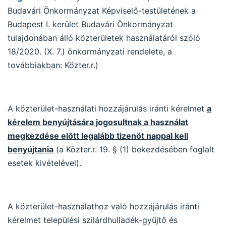
Budavári Önkormányzat Képviselő-testületének a
Budapest I. kerület Budavári Önkormányzat
tulajdonában álló közterületek használatáról szóló
18/2020. (X. 7.) önkormányzati rendelete, a
továbbiakban: Közter.r.)
A közterület-használati hozzájárulás iránti kérelmet
a
kérelem benyújtására jogosultnak a használat
megkezdése előtt legalább tizenöt nappal kell
benyújtania
(a Közter.r. 19. § (1) bekezdésében foglalt
esetek kivételével).
A közterület-használathoz való hozzájárulás iránti
kérelmet települési szilárdhulladék-gyűjtő és