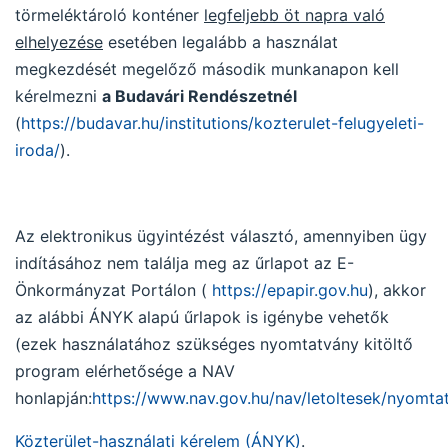
törmeléktároló konténer
legfeljebb öt napra való
elhelyezése
esetében legalább a használat
megkezdését megelőző második munkanapon kell
kérelmezni
a Budavári Rendészetnél
(
https://budavar.hu/institutions/kozterulet-felugyeleti-
iroda/
).
Az elektronikus ügyintézést választó, amennyiben ügy
indításához nem találja meg az űrlapot az E-
Önkormányzat Portálon (
https://epapir.gov.hu
), akkor
az alábbi ÁNYK alapú űrlapok is igénybe vehetők
(ezek használatához szükséges nyomtatvány kitöltő
program elérhetősége a NAV
honlapján:
https://www.nav.gov.hu/nav/letoltesek/nyomta
Közterület-használati kérelem (ÁNYK)
.