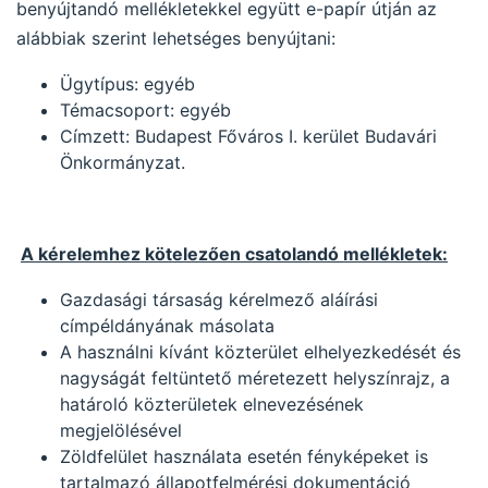
benyújtandó mellékletekkel együtt e-papír útján az
alábbiak szerint lehetséges benyújtani:
Ügytípus: egyéb
Témacsoport: egyéb
Címzett: Budapest Főváros I. kerület Budavári
Önkormányzat.
A kérelemhez kötelezően csatolandó mellékletek:
Gazdasági társaság kérelmező aláírási
címpéldányának másolata
A használni kívánt közterület elhelyezkedését és
nagyságát feltüntető méretezett helyszínrajz, a
határoló közterületek elnevezésének
megjelölésével
Zöldfelület használata esetén fényképeket is
tartalmazó állapotfelmérési dokumentáció