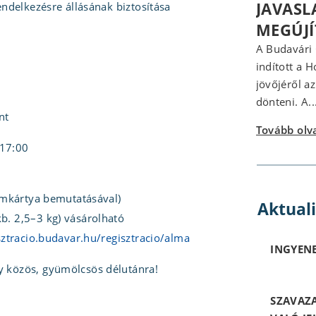
JAVASL
rendelkezésre állásának biztosítása
MEGÚJ
A Budavári
indított a 
jövőjéről a
dönteni. A..
nt
Tovább ol
–17:00
címkártya bemutatásával)
Aktual
b. 2,5–3 kg) vásárolható
sztracio.budavar.
hu/regisztracio/alma
INGYENE
y közös, gyümölcsös délutánra!
SZAVAZ