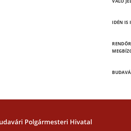
VALÓ JE
IDÉN IS
RENDŐR
MEGBÍZ
BUDAVÁ
udavári Polgármesteri Hivatal