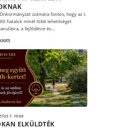
LOKNAK
Önkormányzat számára fontos, hogy az I.
élő fiatalok minél több lehetőséget
anulásra, a fejlődésre és...
vasom
TUS 7. 10:08
OKAN ELKÜLDTÉK