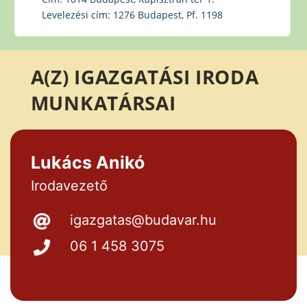
Levelezési cím:
1276 Budapest, Pf. 1198
A(Z) IGAZGATÁSI IRODA
MUNKATÁRSAI
Lukács Anikó
Irodavezető
igazgatas@budavar.hu
06 1 458 3075