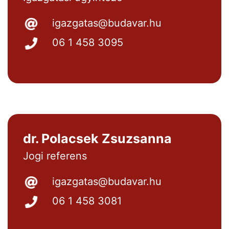
igazgatas@budavar.hu
06 1 458 3095
dr. Polacsek Zsuzsanna
Jogi referens
igazgatas@budavar.hu
06 1 458 3081