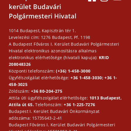
kerület Budavári
Polgármesteri Hivatal
1014 Budapest, Kapisztrán tér 1.
Levelezési cím: 1276 Budapest, Pf. 1198
A Budapest Főváros I. Kerület Budavári Polgármesteri
Hivatal elektronikus azonosításra alkalmas
elektronikus elérhetősége (hivatali kapuja):
KRID
208048326
Központi telefonszám:
(+36) 1-458-3000
Ügyfélszolgálat elérhetősége:
+36 1-458-3030; +36 1-
458-3025
Zöldszám:
+36 80-204-275
Attila úti ügyfélszolgálat elérhetősége:
1013 Budapest,
Attila út 65.
Telefonszám:
+36 1-225-7276
Budapest I. Kerület Budavári Önkormányzat
adószáma: 15735643-2-41
Budapest Főváros I. Kerület Budavári Polgármesteri