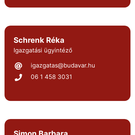
Schrenk Réka
Igazgatási ügyintéző
igazgatas@budavar.hu
06 1 458 3031
Simon Barbara