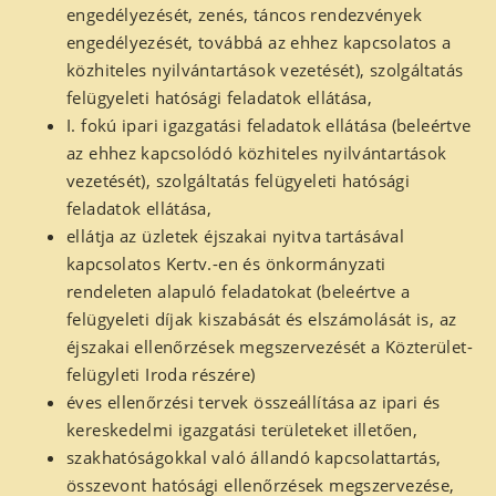
engedélyezését, zenés, táncos rendezvények
engedélyezését, továbbá az ehhez kapcsolatos a
közhiteles nyilvántartások vezetését), szolgáltatás
felügyeleti hatósági feladatok ellátása,
I. fokú ipari igazgatási feladatok ellátása (beleértve
az ehhez kapcsolódó közhiteles nyilvántartások
vezetését), szolgáltatás felügyeleti hatósági
feladatok ellátása,
ellátja az üzletek éjszakai nyitva tartásával
kapcsolatos Kertv.-en és önkormányzati
rendeleten alapuló feladatokat (beleértve a
felügyeleti díjak kiszabását és elszámolását is, az
éjszakai ellenőrzések megszervezését a Közterület-
felügyleti Iroda részére)
éves ellenőrzési tervek összeállítása az ipari és
kereskedelmi igazgatási területeket illetően,
szakhatóságokkal való állandó kapcsolattartás,
összevont hatósági ellenőrzések megszervezése,