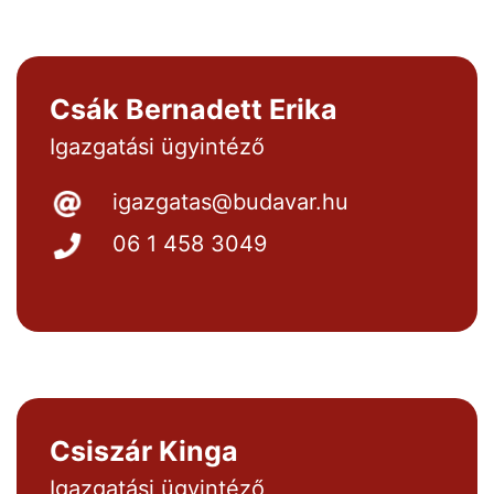
Csák Bernadett Erika
Igazgatási ügyintéző
igazgatas@budavar.hu
06 1 458 3049
Csiszár Kinga
Igazgatási ügyintéző