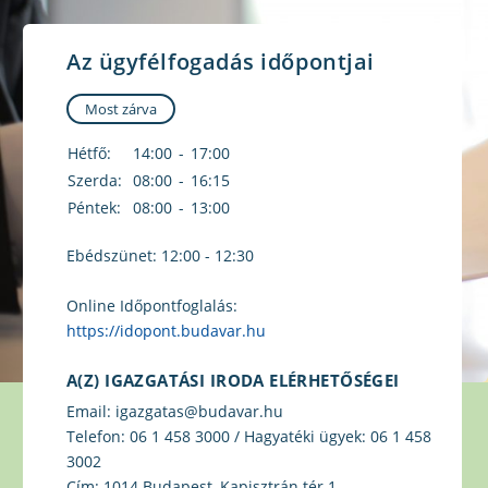
Az ügyfélfogadás időpontjai
Most zárva
Hétfő:
14:00
-
17:00
Szerda:
08:00
-
16:15
Péntek:
08:00
-
13:00
Ebédszünet: 12:00 - 12:30
Online Időpontfoglalás:
https://idopont.budavar.hu
A(Z) IGAZGATÁSI IRODA ELÉRHETŐSÉGEI
Email:
igazgatas@budavar.hu
Telefon:
06 1 458 3000 / Hagyatéki ügyek: 06 1 458
3002
Cím:
1014 Budapest, Kapisztrán tér 1.