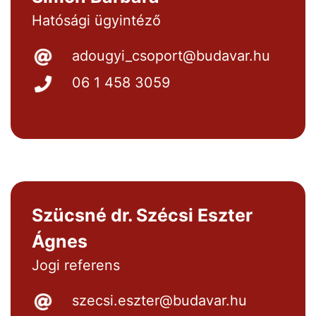
Hatósági ügyintéző
adougyi_csoport@budavar.hu
06 1 458 3059
Szücsné dr. Szécsi Eszter
Ágnes
Jogi referens
szecsi.eszter@budavar.hu