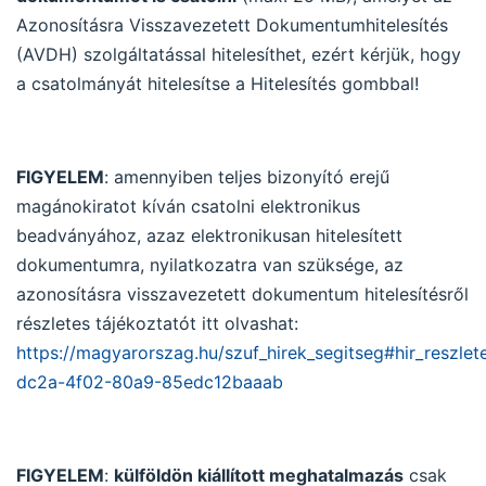
Azonosításra Visszavezetett Dokumentumhitelesítés
(AVDH) szolgáltatással hitelesíthet, ezért kérjük, hogy
a csatolmányát hitelesítse a Hitelesítés gombbal!
FIGYELEM
: amennyiben teljes bizonyító erejű
magánokiratot kíván csatolni elektronikus
beadványához, azaz elektronikusan hitelesített
dokumentumra, nyilatkozatra van szüksége, az
azonosításra visszavezetett dokumentum hitelesítésről
részletes tájékoztatót itt olvashat:
https://magyarorszag.hu/szuf_hirek_segitseg#hir_reszlet
dc2a-4f02-80a9-85edc12baaab
FIGYELEM
:
külföldön kiállított meghatalmazás
csak