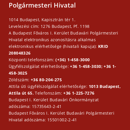
Polgármesteri Hivatal
1014 Budapest, Kapisztrán tér 1.
Levelezési cím: 1276 Budapest, Pf. 1198
A Budapest Főváros I. Kerület Budavári Polgármesteri
Hivatal elektronikus azonosításra alkalmas
elektronikus elérhetősége (hivatali kapuja):
KRID
208048326
Központi telefonszám:
(+36) 1-458-3000
Ügyfélszolgálat elérhetősége:
+36 1-458-3030; +36 1-
458-3025
Zöldszám:
+36 80-204-275
Attila úti ügyfélszolgálat elérhetősége:
1013 Budapest,
Attila út 65.
Telefonszám:
+36 1-225-7276
Budapest I. Kerület Budavári Önkormányzat
adószáma: 15735643-2-41
Budapest Főváros I. Kerület Budavári Polgármesteri
Hivatal adószáma: 15501002-2-41