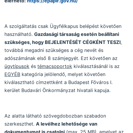
elérhető:
https://epapir.gov.hu/
A szolgáltatás csak Ügyfélkapus belépést követően
használható.
Gazdasági társaság esetén beállítani
szükséges, hogy BEJELENTÉSÉT CÉGKÉNT TESZI
,
továbbá megadni szükséges a cég nevét és
adószámának első 8 számjegyét. Ezt követően az
ügytípusok
és
témacsoportok
kiválasztásánál is az
EGYÉB
kategória jelölendő, melyet követően
kiválasztható címzettként a Budapest Főváros I.
kerület Budavári Önkormányzat hivatali kapuja.
Az alatta látható szövegdobozban szabadon
szerkeszthet.
A levélhez lehetősége van
dokumentumot is csatolni
(max. 25 MB), amelyet az