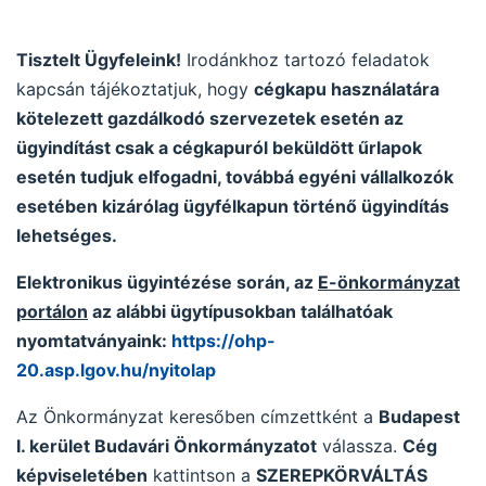
Tisztelt Ügyfeleink!
Irodánkhoz tartozó feladatok
kapcsán tájékoztatjuk, hogy
c
égkapu használatára
kötelezett gazdálkodó szervezetek esetén az
ügyindítást csak a cégkapuról beküldött űrlapok
esetén tudjuk elfogadni, továbbá egyéni vállalkozók
esetében kizárólag ügyfélkapun történő ügyindítás
lehetséges.
Elektronikus ügyintézése során, az
E-önkormányzat
portálon
az alábbi ügytípusokban találhatóak
nyomtatványaink:
https://ohp-
20.asp.lgov.hu/nyitolap
Az Önkormányzat keresőben címzettként a
Budapest
I. kerület Budavári Önkormányzatot
válassza.
Cég
képviseletében
kattintson a
SZEREPKÖRVÁLTÁS