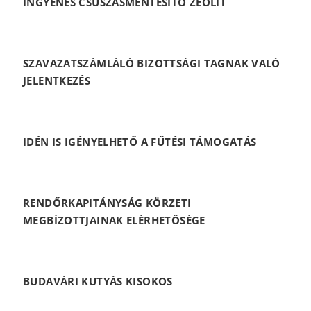
INGYENES CSÚSZÁSMENTESÍTŐ ZEOLIT
SZAVAZATSZÁMLÁLÓ BIZOTTSÁGI TAGNAK VALÓ
JELENTKEZÉS
IDÉN IS IGÉNYELHETŐ A FŰTÉSI TÁMOGATÁS
RENDŐRKAPITÁNYSÁG KÖRZETI
MEGBÍZOTTJAINAK ELÉRHETŐSÉGE
BUDAVÁRI KUTYÁS KISOKOS