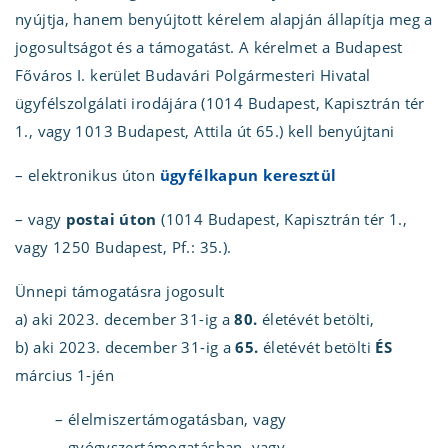
nyújtja, hanem benyújtott kérelem alapján állapítja meg a
jogosultságot és a támogatást. A kérelmet a Budapest
Főváros I. kerület Budavári Polgármesteri Hivatal
ügyfélszolgálati irodájára (1014 Budapest, Kapisztrán tér
1., vagy 1013 Budapest, Attila út 65.) kell benyújtani
– elektronikus úton
ügyfélkapun keresztül
– vagy
postai úton
(1014 Budapest, Kapisztrán tér 1.,
vagy 1250 Budapest, Pf.: 35.).
Ünnepi támogatásra jogosult
a) aki 2023. december 31-ig a
80.
életévét betölti,
b) aki 2023. december 31-ig a
65.
életévét betölti
ÉS
március 1-jén
– élelmiszertámogatásban, vagy
– gyógyszertámogatásban, vagy