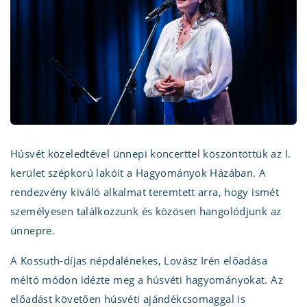
Húsvét közeledtével ünnepi koncerttel köszöntöttük az I.
kerület szépkorú lakóit a Hagyományok Házában. A
rendezvény kiváló alkalmat teremtett arra, hogy ismét
személyesen találkozzunk és közösen hangolódjunk az
ünnepre.
A Kossuth-díjas népdalénekes, Lovász Irén előadása
méltó módon idézte meg a húsvéti hagyományokat. Az
előadást követően húsvéti ajándékcsomaggal is