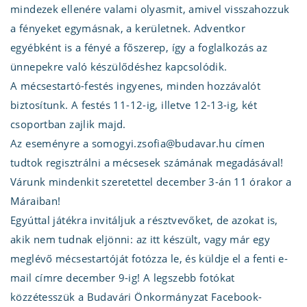
mindezek ellenére valami olyasmit, amivel visszahozzuk
a fényeket egymásnak, a kerületnek. Adventkor
egyébként is a fényé a főszerep, így a foglalkozás az
ünnepekre való készülődéshez kapcsolódik.
A mécsestartó-festés ingyenes, minden hozzávalót
biztosítunk. A festés 11-12-ig, illetve 12-13-ig, két
csoportban zajlik majd.
Az eseményre a somogyi.zsofia@budavar.hu címen
tudtok regisztrálni a mécsesek számának megadásával!
Várunk mindenkit szeretettel december 3-án 11 órakor a
Máraiban!
Egyúttal játékra invitáljuk a résztvevőket, de azokat is,
akik nem tudnak eljönni: az itt készült, vagy már egy
meglévő mécsestartóját fotózza le, és küldje el a fenti e-
mail címre december 9-ig! A legszebb fotókat
közzétesszük a Budavári Önkormányzat Facebook-