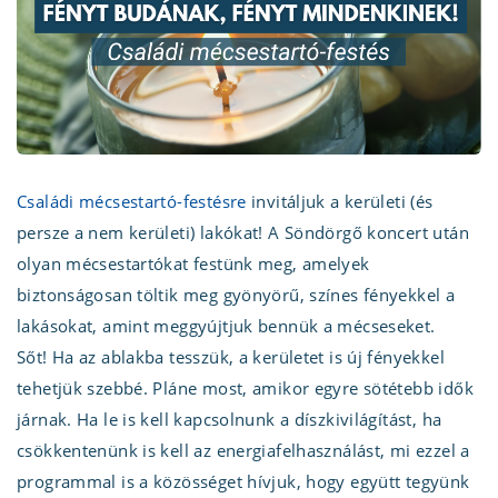
Családi mécsestartó-festésre
invitáljuk a kerületi (és
persze a nem kerületi) lakókat! A Söndörgő koncert után
olyan mécsestartókat festünk meg, amelyek
biztonságosan töltik meg gyönyörű, színes fényekkel a
lakásokat, amint meggyújtjuk bennük a mécseseket.
Sőt! Ha az ablakba tesszük, a kerületet is új fényekkel
tehetjük szebbé. Pláne most, amikor egyre sötétebb idők
járnak. Ha le is kell kapcsolnunk a díszkivilágítást, ha
csökkentenünk is kell az energiafelhasználást, mi ezzel a
programmal is a közösséget hívjuk, hogy együtt tegyünk