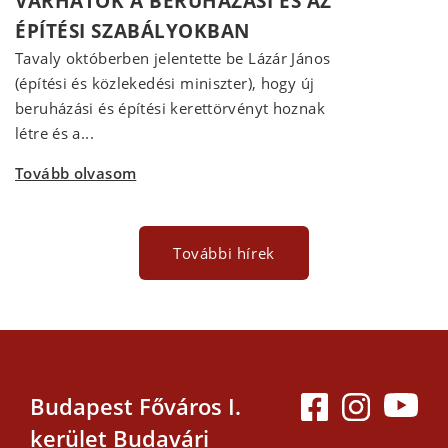
VÁRHATÓK A BERUHÁZÁSI ÉS AZ
ÉPÍTÉSI SZABÁLYOKBAN
Tavaly októberben jelentette be Lázár János
(építési és közlekedési miniszter), hogy új
beruházási és építési kerettörvényt hoznak
létre és a...
Tovább olvasom
További hírek
Budapest Főváros I.
kerület Budavári