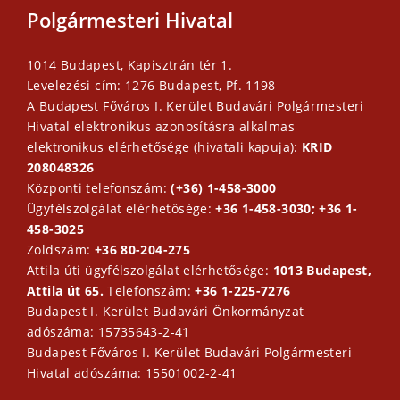
Polgármesteri Hivatal
1014 Budapest, Kapisztrán tér 1.
Levelezési cím: 1276 Budapest, Pf. 1198
A Budapest Főváros I. Kerület Budavári Polgármesteri
Hivatal elektronikus azonosításra alkalmas
elektronikus elérhetősége (hivatali kapuja):
KRID
208048326
Központi telefonszám:
(+36) 1-458-3000
Ügyfélszolgálat elérhetősége:
+36 1-458-3030; +36 1-
458-3025
Zöldszám:
+36 80-204-275
Attila úti ügyfélszolgálat elérhetősége:
1013 Budapest,
Attila út 65.
Telefonszám:
+36 1-225-7276
Budapest I. Kerület Budavári Önkormányzat
adószáma: 15735643-2-41
Budapest Főváros I. Kerület Budavári Polgármesteri
Hivatal adószáma: 15501002-2-41