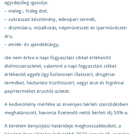
egyidejűleg igazolja:
– meleg-, hideg étel,
– cukrászati készítmény, édesipari termék,
– díszműáru, műalkotás, népművészeti és iparművészeti
áru,
– emlék- és ajándéktárgy,
ide nem értve a napi fogyasztási cikket értékesítő
élelmiszerüzletet, valamint a napi fogyasztási cikket
értékesítő egyéb (így különösen illatszert, drogériai
terméket, háztartási tisztítószert, vegyi árut és higiéniai
papírterméket árusító) üzletet.
A kedvezmény mértéke az érvényes bérleti szerződésben
meghatározott, havonta fizetendő nettó bérleti díj 50%-a.
A kérelem benyújtási határideje meghosszabbodott, a