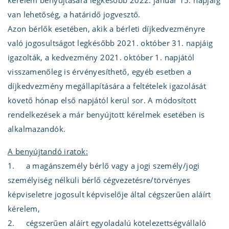
kérelem benyújtására legkésőbb 2022. január 15. napjáig
van lehetőség, a határidő jogvesztő.
Azon bérlők esetében, akik a bérleti díjkedvezményre
való jogosultságot legkésőbb 2021. október 31. napjáig
igazolták, a kedvezmény 2021. október 1. napjától
visszamenőleg is érvényesíthető, egyéb esetben a
díjkedvezmény megállapítására a feltételek igazolását
követő hónap első napjától kerül sor. A módosított
rendelkezések a már benyújtott kérelmek esetében is
alkalmazandók.
A benyújtandó iratok:
1. a magánszemély bérlő vagy a jogi személy/jogi
személyiség nélküli bérlő cégvezetésre/törvényes
képviseletre jogosult képviselője által cégszerűen aláírt
kérelem,
2. cégszerűen aláírt egyoladalú kötelezettségvállaló