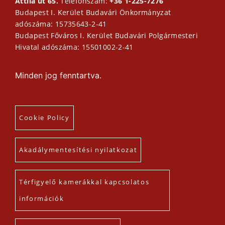
Attila út 65.
Telefonszám:
+36 1-225-7276
Budapest I. Kerület Budavári Önkormányzat
adószáma: 15735643-2-41
Budapest Főváros I. Kerület Budavári Polgármesteri
Hivatal adószáma: 15501002-2-41
Minden jog fenntartva.
Cookie Policy
Akadálymentesítési nyilatkozat
Térfigyelő kamerákkal kapcsolatos
információk