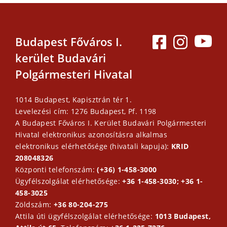
Budapest Főváros I.
kerület Budavári
Polgármesteri Hivatal
1014 Budapest, Kapisztrán tér 1.
Levelezési cím: 1276 Budapest, Pf. 1198
A Budapest Főváros I. Kerület Budavári Polgármesteri
Hivatal elektronikus azonosításra alkalmas
elektronikus elérhetősége (hivatali kapuja):
KRID
208048326
Központi telefonszám:
(+36) 1-458-3000
Ügyfélszolgálat elérhetősége:
+36 1-458-3030; +36 1-
458-3025
Zöldszám:
+36 80-204-275
Attila úti ügyfélszolgálat elérhetősége:
1013 Budapest,