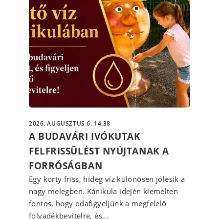
2026. AUGUSZTUS 6. 14:38
A BUDAVÁRI IVÓKUTAK
FELFRISSÜLÉST NYÚJTANAK A
FORRÓSÁGBAN
Egy korty friss, hideg víz különösen jólesik a
nagy melegben. Kánikula idején kiemelten
fontos, hogy odafigyeljünk a megfelelő
folyadékbevitelre, és...