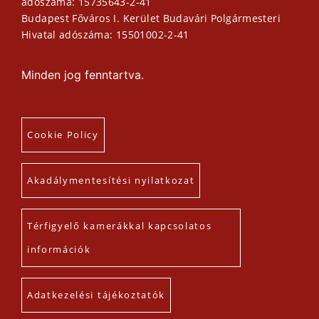
adószáma: 15735643-2-41
Budapest Főváros I. Kerület Budavári Polgármesteri
Hivatal adószáma: 15501002-2-41
Minden jog fenntartva.
Cookie Policy
Akadálymentesítési nyilatkozat
Térfigyelő kamerákkal kapcsolatos
információk
Adatkezelési tájékoztatók