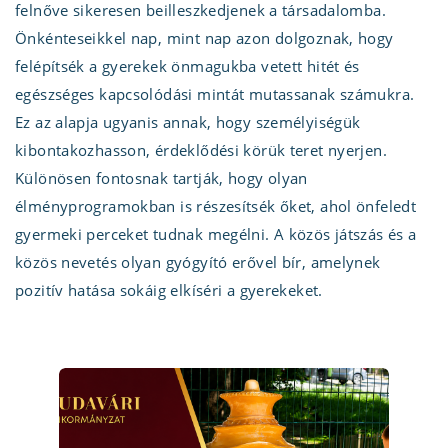
felnőve sikeresen beilleszkedjenek a társadalomba.
Önkénteseikkel nap, mint nap azon dolgoznak, hogy
felépítsék a gyerekek önmagukba vetett hitét és
egészséges kapcsolódási mintát mutassanak számukra.
Ez az alapja ugyanis annak, hogy személyiségük
kibontakozhasson, érdeklődési körük teret nyerjen.
Különösen fontosnak tartják, hogy olyan
élményprogramokban is részesítsék őket, ahol önfeledt
gyermeki perceket tudnak megélni. A közös játszás és a
közös nevetés olyan gyógyító erővel bír, amelynek
pozitív hatása sokáig elkíséri a gyerekeket.