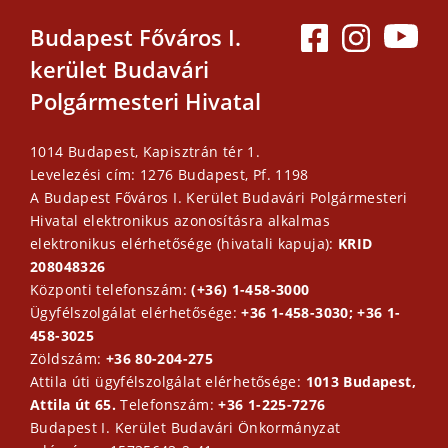
Budapest Főváros I.
kerület Budavári
Polgármesteri Hivatal
1014 Budapest, Kapisztrán tér 1.
Levelezési cím: 1276 Budapest, Pf. 1198
A Budapest Főváros I. Kerület Budavári Polgármesteri
Hivatal elektronikus azonosításra alkalmas
elektronikus elérhetősége (hivatali kapuja):
KRID
208048326
Központi telefonszám:
(+36) 1-458-3000
Ügyfélszolgálat elérhetősége:
+36 1-458-3030; +36 1-
458-3025
Zöldszám:
+36 80-204-275
Attila úti ügyfélszolgálat elérhetősége:
1013 Budapest,
Attila út 65.
Telefonszám:
+36 1-225-7276
Budapest I. Kerület Budavári Önkormányzat