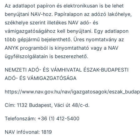
Az adatlapot papíron és elektronikusan is be lehet
benyújtani NAV-hoz. Papíralapon az adózó lakóhelye,
székhelye szerint illetékes NAV adó- és
vámigazgatóságához kell benyújtani. Egy adatlapon
több gépjármű bejelenthető. Üres nyomtatvány az
ANYK programból is kinyomtatható vagy a NAV
ügyfélszolgálatain is beszerezhető.
NEMZETI ADÓ- ÉS VÁMHIVATAL ÉSZAK-BUDAPESTI
ADÓ- ÉS VÁMIGAZGATÓSÁGA
https://www.nav.gov.hu/nav/igazgatosagok/eszak_budap
Cím: 1132 Budapest, Váci út 48/c-d.
Telefonszám: +36 (1) 412-5400
NAV infóvonal: 1819