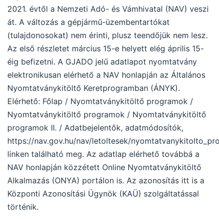
2021. évtől a Nemzeti Adó- és Vámhivatal (NAV) veszi
át. A változás a gépjármű-üzembentartókat
(tulajdonosokat) nem érinti, plusz teendőjük nem lesz.
Az első részletet március 15-e helyett elég április 15-
éig befizetni. A GJADO jelű adatlapot nyomtatvány
elektronikusan elérhető a NAV honlapján az Általános
Nyomtatványkitöltő Keretprogramban (ÁNYK).
Elérhető: Főlap / Nyomtatványkitöltő programok /
Nyomtatványkitöltő programok / Nyomtatványkitöltő
programok II. / Adatbejelentők, adatmódosítók,
https://nav.gov.hu/nav/letoltesek/nyomtatvanykitolto_p
linken található meg. Az adatlap elérhető továbbá a
NAV honlapján közzétett Online Nyomtatványkitöltő
Alkalmazás (ONYA) portálon is. Az azonosítás itt is a
Központi Azonosítási Ügynök (KAÜ) szolgáltatással
történik.