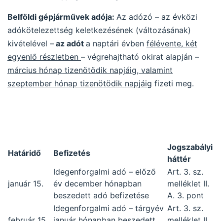
Belföldi gépjárművek adója:
Az adózó – az évközi
adókötelezettség keletkezésének (változásának)
kivételével –
az adót
a naptári évben
félévente, két
egyenlő részletben
– végrehajtható okirat alapján –
március hónap tizenötödik napjáig, valamint
szeptember hónap tizenötödik napjáig
fizeti meg.
Jogszabályi
Határidő
Befizetés
háttér
Idegenforgalmi adó – előző
Art. 3. sz.
január 15.
év december hónapban
melléklet II.
beszedett adó befizetése
A. 3. pont
Idegenforgalmi adó – tárgyév
Art. 3. sz.
február 15.
január hónapban beszedett
melléklet II.