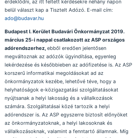
érdeklődni, az itt feltett kérdésekre néhány napon
belül választ kap a Tisztelt Adózó. E-mail cím:
ado@budavar.hu
Budapest I. Kerület Budavári Önkormányzat 2019.
március 25-i nappal csatlakozott az ASP országos
adórendszerhez,
ebből eredően jelentősen
megváltoznak az adózók ügyindítása, egyenleg
lekérdezése és későbbieben az adófizetése is. Az ASP
korszerű informatikai megoldásokat ad az
önkormányzatok kezébe, lehetővé téve, hogy a
helyhatóságok e-közigazgatási szolgáltatásokat
nyújtsanak a helyi lakosság és a vállalkozások
számára. Szolgáltatásai közé tartozik a helyi
adórendszer is. Az ASP egyszerre biztosít előnyöket
az önkormányzatoknak, a helyi lakosoknak és
vállalkozásoknak, valamint a fenntartó államnak. Míg