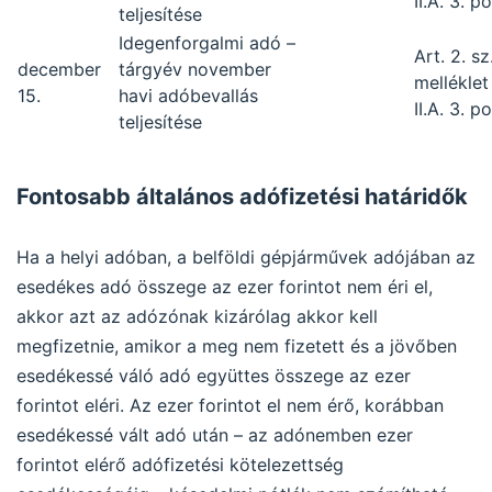
II.A. 3. p
teljesítése
Idegenforgalmi adó –
Art. 2. sz
december
tárgyév november
melléklet
15.
havi adóbevallás
II.A. 3. p
teljesítése
Fontosabb általános adófizetési határidők
Ha a helyi adóban, a belföldi gépjárművek adójában az
esedékes adó összege az ezer forintot nem éri el,
akkor azt az adózónak kizárólag akkor kell
megfizetnie, amikor a meg nem fizetett és a jövőben
esedékessé váló adó együttes összege az ezer
forintot eléri. Az ezer forintot el nem érő, korábban
esedékessé vált adó után – az adónemben ezer
forintot elérő adófizetési kötelezettség