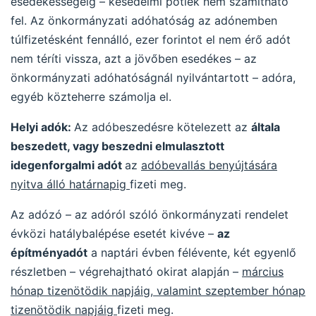
esedékességéig – késedelmi pótlék nem számítható
fel. Az önkormányzati adóhatóság az adónemben
túlfizetésként fennálló, ezer forintot el nem érő adót
nem téríti vissza, azt a jövőben esedékes – az
önkormányzati adóhatóságnál nyilvántartott – adóra,
egyéb közteherre számolja el.
Helyi adók:
Az adóbeszedésre kötelezett az
általa
beszedett, vagy beszedni elmulasztott
idegenforgalmi adót
az
adóbevallás benyújtására
nyitva álló határnapig
fizeti meg.
Az adózó – az adóról szóló önkormányzati rendelet
évközi hatálybalépése esetét kivéve –
az
építményadót
a naptári évben félévente, két egyenlő
részletben – végrehajtható okirat alapján –
március
hónap tizenötödik napjáig, valamint szeptember hónap
tizenötödik napjáig
fizeti meg.