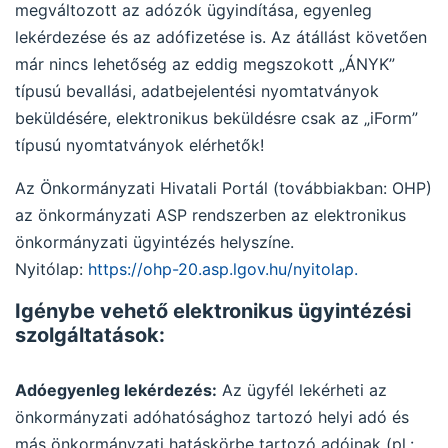
megváltozott az adózók ügyindítása, egyenleg
lekérdezése és az adófizetése is. Az átállást követően
már nincs lehetőség az eddig megszokott „ÁNYK”
típusú bevallási, adatbejelentési nyomtatványok
beküldésére, elektronikus beküldésre csak az „iForm”
típusú nyomtatványok elérhetők!
Az Önkormányzati Hivatali Portál (továbbiakban: OHP)
az önkormányzati ASP rendszerben az elektronikus
önkormányzati ügyintézés helyszíne.
Nyitólap:
https://ohp-20.asp.lgov.hu/nyitolap.
Igénybe vehető elektronikus ügyintézési
szolgáltatások:
Adóegyenleg lekérdezés:
Az ügyfél lekérheti az
önkormányzati adóhatósághoz tartozó helyi adó és
más önkormányzati hatáskörbe tartozó adóinak (pl.: