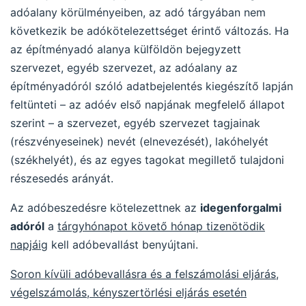
adóalany körülményeiben, az adó tárgyában nem
következik be adókötelezettséget érintő változás. Ha
az építményadó alanya külföldön bejegyzett
szervezet, egyéb szervezet, az adóalany az
építményadóról szóló adatbejelentés kiegészítő lapján
feltünteti – az adóév első napjának megfelelő állapot
szerint – a szervezet, egyéb szervezet tagjainak
(részvényeseinek) nevét (elnevezését), lakóhelyét
(székhelyét), és az egyes tagokat megillető tulajdoni
részesedés arányát.
Az adóbeszedésre kötelezettnek az
idegenforgalmi
adóról
a
tárgyhónapot követő hónap tizenötödik
napjáig
kell adóbevallást benyújtani.
Soron kívüli adóbevallásra és a felszámolási eljárás,
végelszámolás, kényszertörlési eljárás esetén