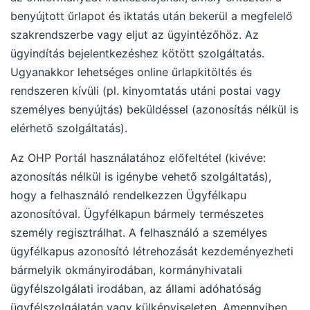
benyújtott űrlapot és iktatás után bekerül a megfelelő
szakrendszerbe vagy eljut az ügyintézőhöz. Az
ügyindítás bejelentkezéshez kötött szolgáltatás.
Ugyanakkor lehetséges online űrlapkitöltés és
rendszeren kívüli (pl. kinyomtatás utáni postai vagy
személyes benyújtás) beküldéssel (azonosítás nélkül is
elérhető szolgáltatás).
Az OHP Portál használatához előfeltétel (kivéve:
azonosítás nélkül is igénybe vehető szolgáltatás),
hogy a felhasználó rendelkezzen Ügyfélkapu
azonosítóval. Ügyfélkapun bármely természetes
személy regisztrálhat. A felhasználó a személyes
ügyfélkapus azonosító létrehozását kezdeményezheti
bármelyik okmányirodában, kormányhivatali
ügyfélszolgálati irodában, az állami adóhatóság
ügyfélszolgálatán vagy külképviseleten. Amennyiben