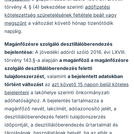
törvény 4. § (4) bekezdése szerinti
adófizetési
kötelezettség szünetelésének feltétele beáll vagy
megszűnt
a változást követő hónap tizenötödik
napjáig.
Magánfőzésre szolgáló desztillálóberendezés
bejelentése:
A jövedéki adóról szóló 2016. évi LXVIII.
törvény 143.§-a alapján
a magánfőző a magánfőzésre
szolgáló desztillálóberendezés feletti
tulajdonszerzést,
valamint
a bejelentett adatokban
történt változást
az
azt követő 15 napon belül köteles
bejelenteni
a lakóhelye szerinti önkormányzati
adóhatósághoz. A bejelentés tartalmazza a
magánfőző nevét, lakcímét, adóazonosító jelét, a
desztillálóberendezés feletti tulajdonszerzés
időpontját, a desztillálóberendezés űrtartalmát és
tárolásának, használatának helyét, ha az eltér a