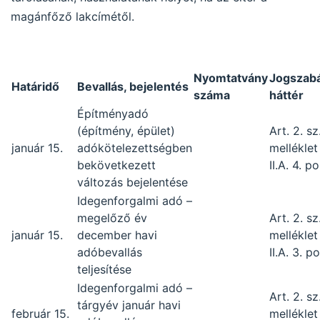
magánfőző lakcímétől.
Nyomtatvány
Jogszabá
Határidő
Bevallás, bejelentés
száma
háttér
Építményadó
(építmény, épület)
Art. 2. sz
január 15.
adókötelezettségben
melléklet
bekövetkezett
II.A. 4. p
változás bejelentése
Idegenforgalmi adó –
megelőző év
Art. 2. sz
január 15.
december havi
melléklet
adóbevallás
II.A. 3. p
teljesítése
Idegenforgalmi adó –
Art. 2. sz
tárgyév január havi
február 15.
melléklet