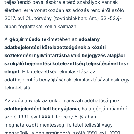
teljesítendő bevallásokra
eltérő szabályok vannak
életben, erre vonatkozóan az adózás rendjéről szóló
2017. évi CL. törvény (továbbiakban: Art.) 52.-53.§-
aiban foglaltakat kell alkalmazni.
A
gépjárműadó
tekintetében az
adóalany
adatbejelentési kötelezettségének a közúti
közlekedési nyilvántartásba való bejegyzés alapjául
szolgáló bejelentési kötelezettség teljesítésével tesz
eleget
. E kötelezettség elmulasztása az
adatbejelentés benyújtásának elmulasztásával esik egy
tekintet alá.
Az adóalanynak az önkormányzati adóhatósághoz
adatbejelentést kell benyújtania
, ha a gépjárműadóról
szóló 1991. évi LXXXII. törvény 5. §-ában
meghatározott
mentességi feltétel teljesül vagy
megszűnik
, a gépjárműadóról szóló 1991. évi LXXXII.