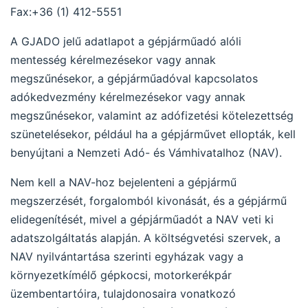
Fax:+36 (1) 412-5551
A GJADO jelű adatlapot a gépjárműadó alóli
mentesség kérelmezésekor vagy annak
megszűnésekor, a gépjárműadóval kapcsolatos
adókedvezmény kérelmezésekor vagy annak
megszűnésekor, valamint az adófizetési kötelezettség
szünetelésekor, például ha a gépjárművet ellopták, kell
benyújtani a Nemzeti Adó- és Vámhivatalhoz (NAV).
Nem kell a NAV-hoz bejelenteni a gépjármű
megszerzését, forgalomból kivonását, és a gépjármű
elidegenítését, mivel a gépjárműadót a NAV veti ki
adatszolgáltatás alapján. A költségvetési szervek, a
NAV nyilvántartása szerinti egyházak vagy a
környezetkímélő gépkocsi, motorkerékpár
üzembentartóira, tulajdonosaira vonatkozó