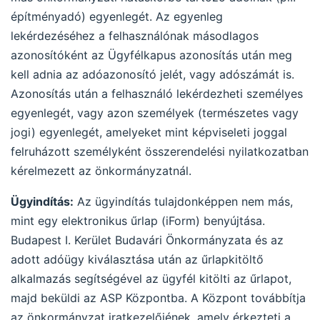
építményadó) egyenlegét. Az egyenleg
lekérdezéséhez a felhasználónak másodlagos
azonosítóként az Ügyfélkapus azonosítás után meg
kell adnia az adóazonosító jelét, vagy adószámát is.
Azonosítás után a felhasználó lekérdezheti személyes
egyenlegét, vagy azon személyek (természetes vagy
jogi) egyenlegét, amelyeket mint képviseleti joggal
felruházott személyként összerendelési nyilatkozatban
kérelmezett az önkormányzatnál.
Ügyindítás:
Az ügyindítás tulajdonképpen nem más,
mint egy elektronikus űrlap (iForm) benyújtása.
Budapest I. Kerület Budavári Önkormányzata és az
adott adóügy kiválasztása után az űrlapkitöltő
alkalmazás segítségével az ügyfél kitölti az űrlapot,
majd beküldi az ASP Központba. A Központ továbbítja
az önkormányzat iratkezelőjének, amely érkezteti a