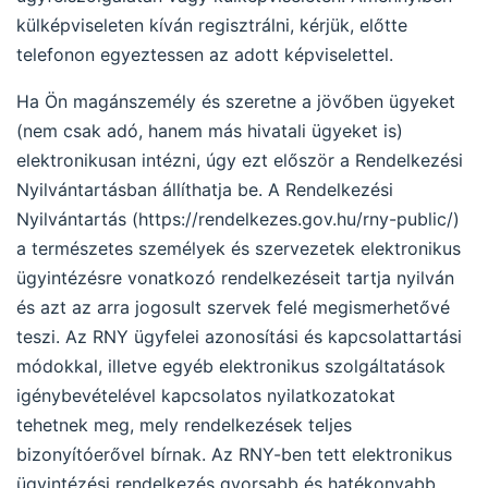
külképviseleten kíván regisztrálni, kérjük, előtte
telefonon egyeztessen az adott képviselettel.
Ha Ön magánszemély és szeretne a jövőben ügyeket
(nem csak adó, hanem más hivatali ügyeket is)
elektronikusan intézni, úgy ezt először a Rendelkezési
Nyilvántartásban állíthatja be. A Rendelkezési
Nyilvántartás (https://rendelkezes.gov.hu/rny-public/)
a természetes személyek és szervezetek elektronikus
ügyintézésre vonatkozó rendelkezéseit tartja nyilván
és azt az arra jogosult szervek felé megismerhetővé
teszi. Az RNY ügyfelei azonosítási és kapcsolattartási
módokkal, illetve egyéb elektronikus szolgáltatások
igénybevételével kapcsolatos nyilatkozatokat
tehetnek meg, mely rendelkezések teljes
bizonyítóerővel bírnak. Az RNY-ben tett elektronikus
ügyintézési rendelkezés gyorsabb és hatékonyabb