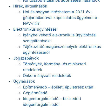
Fontosabb általános adófizetési határidők
Hírek, aktualitások
Hol és hogyan intézhetem a 2021. évi
gépjárműadóval kapcsolatos ügyeimet a
NAV-nál?
Elektronikus ügyintézés
Igénybe vehető elektronikus ügyintézési
szolgáltatások:
Tájékoztató magánszemélyek elektronikus
ügyintézéséről
Jogszabályok
Törvények, Kormány- és miniszteri
rendeletek
Önkormányzati rendeletek
Ügyleírások
Építményadó – épület, épületrész után
Gépjárműadó
Idegenforgalmi adó – beszedett
idegenforgalmi adó