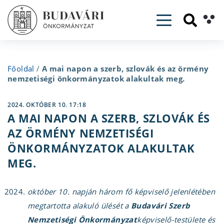
Toggle navig
Főoldal
/
A mai napon a szerb, szlovák és az örmény
nemzetiségi önkormányzatok alakultak meg.
2024. OKTÓBER 10. 17:18
A MAI NAPON A SZERB, SZLOVÁK ÉS
AZ ÖRMÉNY NEMZETISÉGI
ÖNKORMÁNYZATOK ALAKULTAK
MEG.
október 10. napján három fő képviselő jelenlétében
megtartotta alakuló ülését a
Budavári Szerb
Nemzetiségi Önkormányzat
képviselő-testülete és