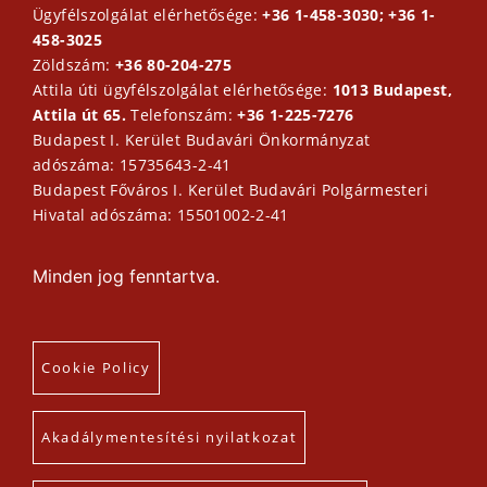
Ügyfélszolgálat elérhetősége:
+36 1-458-3030; +36 1-
458-3025
Zöldszám:
+36 80-204-275
Attila úti ügyfélszolgálat elérhetősége:
1013 Budapest,
Attila út 65.
Telefonszám:
+36 1-225-7276
Budapest I. Kerület Budavári Önkormányzat
adószáma: 15735643-2-41
Budapest Főváros I. Kerület Budavári Polgármesteri
Hivatal adószáma: 15501002-2-41
Minden jog fenntartva.
Cookie Policy
Akadálymentesítési nyilatkozat