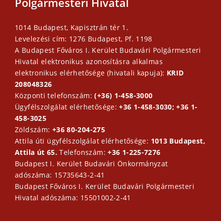
Polgármesteri Hivatal
1014 Budapest, Kapisztrán tér 1.
Levelezési cím: 1276 Budapest, Pf. 1198
A Budapest Főváros I. Kerület Budavári Polgármesteri
Hivatal elektronikus azonosításra alkalmas
elektronikus elérhetősége (hivatali kapuja):
KRID
208048326
Központi telefonszám:
(+36) 1-458-3000
Ügyfélszolgálat elérhetősége:
+36 1-458-3030; +36 1-
458-3025
Zöldszám:
+36 80-204-275
Attila úti ügyfélszolgálat elérhetősége:
1013 Budapest,
Attila út 65.
Telefonszám:
+36 1-225-7276
Budapest I. Kerület Budavári Önkormányzat
adószáma: 15735643-2-41
Budapest Főváros I. Kerület Budavári Polgármesteri
Hivatal adószáma: 15501002-2-41