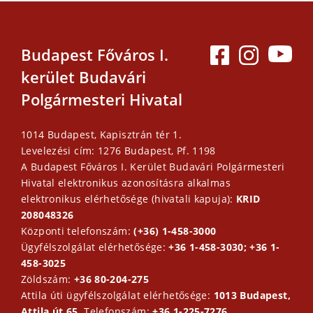
Budapest Főváros I.
kerület Budavári
Polgármesteri Hivatal
1014 Budapest, Kapisztrán tér 1.
Levelezési cím: 1276 Budapest, Pf. 1198
A Budapest Főváros I. Kerület Budavári Polgármesteri
Hivatal elektronikus azonosításra alkalmas
elektronikus elérhetősége (hivatali kapuja):
KRID
208048326
Központi telefonszám:
(+36) 1-458-3000
Ügyfélszolgálat elérhetősége:
+36 1-458-3030; +36 1-
458-3025
Zöldszám:
+36 80-204-275
Attila úti ügyfélszolgálat elérhetősége:
1013 Budapest,
Attila út 65.
Telefonszám:
+36 1-225-7276