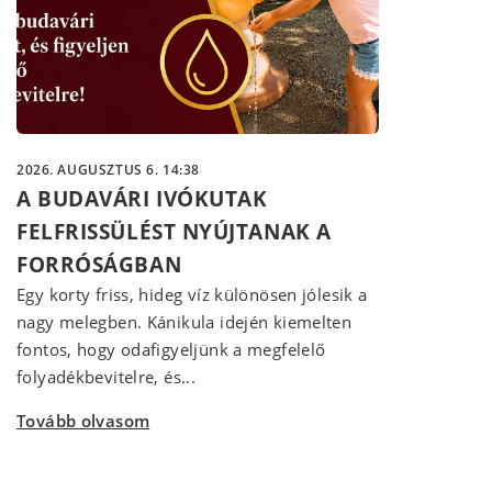
2026. AUGUSZTUS 6. 14:38
A BUDAVÁRI IVÓKUTAK
FELFRISSÜLÉST NYÚJTANAK A
FORRÓSÁGBAN
Egy korty friss, hideg víz különösen jólesik a
nagy melegben. Kánikula idején kiemelten
fontos, hogy odafigyeljünk a megfelelő
folyadékbevitelre, és...
Tovább olvasom