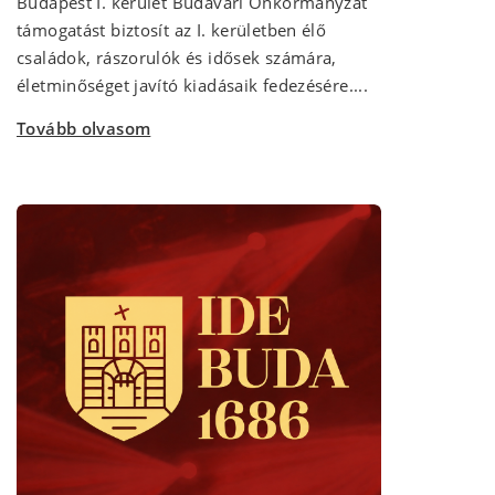
Budapest I. kerület Budavári Önkormányzat
támogatást biztosít az I. kerületben élő
családok, rászorulók és idősek számára,
életminőséget javító kiadásaik fedezésére....
Tovább olvasom