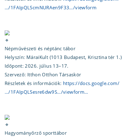
…/1FAIpQLScmNURAen9F33…/viewform
Népművészeti és néptánc tábor
Helyszín: MáraiKult (1013 Budapest, Krisztina tér 1.)
Időpont: 2026. július 13–17.
Szervező: Itthon Otthon Társaskör
Részletek és információk:
https://docs.google.com/
…/1FAIpQLSesre6dw9S…/viewform…
Hagyományőrző sporttábor