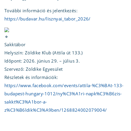
További információ és jelentkezés:
https://budavar.hu/lisznyai_tabor_2026/
Sakktábor
Helyszín: Zöldike Klub (Attila út 133.)
Időpont: 2026. június 29. – július 3.
Szervező: Zöldike Egyesület
Részletek és információk:
https://www.facebook.com/events/attila-%C3%BAt-133-
budapest-hungary-1012/ny%C3%A1ri-napk%C3%B6zis-
sakkt%C3%A1bor-a-
z%C3%B6ldik%C3%A9ben/1268824002079004/