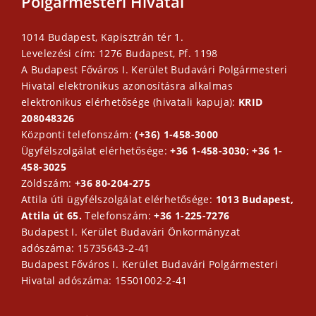
Polgármesteri Hivatal
1014 Budapest, Kapisztrán tér 1.
Levelezési cím: 1276 Budapest, Pf. 1198
A Budapest Főváros I. Kerület Budavári Polgármesteri
Hivatal elektronikus azonosításra alkalmas
elektronikus elérhetősége (hivatali kapuja):
KRID
208048326
Központi telefonszám:
(+36) 1-458-3000
Ügyfélszolgálat elérhetősége:
+36 1-458-3030; +36 1-
458-3025
Zöldszám:
+36 80-204-275
Attila úti ügyfélszolgálat elérhetősége:
1013 Budapest,
Attila út 65.
Telefonszám:
+36 1-225-7276
Budapest I. Kerület Budavári Önkormányzat
adószáma: 15735643-2-41
Budapest Főváros I. Kerület Budavári Polgármesteri
Hivatal adószáma: 15501002-2-41