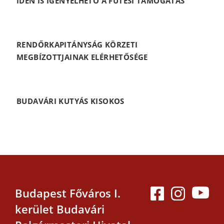
IDÉN IS IGÉNYELHETŐ A FŰTÉSI TÁMOGATÁS
RENDŐRKAPITÁNYSÁG KÖRZETI
MEGBÍZOTTJAINAK ELÉRHETŐSÉGE
BUDAVÁRI KUTYÁS KISOKOS
Budapest Főváros I.
kerület Budavári