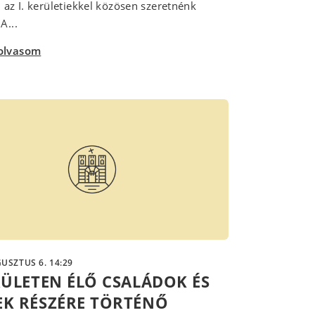
l az I. kerületiekkel közösen szeretnénk
A...
olvasom
USZTUS 6. 14:29
ERÜLETEN ÉLŐ CSALÁDOK ÉS
EK RÉSZÉRE TÖRTÉNŐ