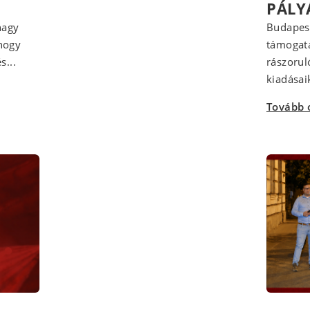
PÁLY
nagy
Budapest
 hogy
támogatá
s...
rászorul
kiadásaik
Tovább 