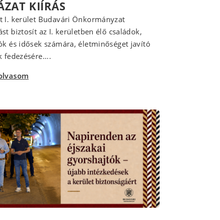
ÁZAT KIÍRÁS
 I. kerület Budavári Önkormányzat
st biztosít az I. kerületben élő családok,
ók és idősek számára, életminőséget javító
 fedezésére....
olvasom