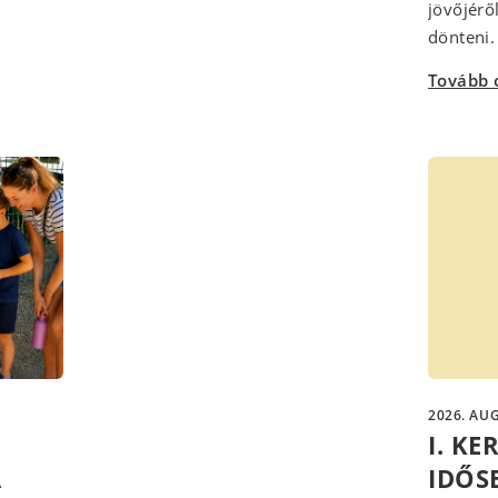
jövőjérő
dönteni. 
Tovább 
2026. AUG
I. K
A
IDŐS