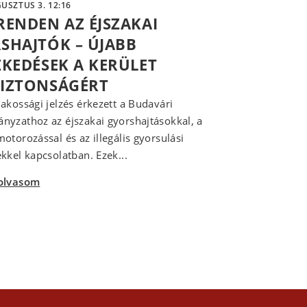
USZTUS 3. 12:16
RENDEN AZ ÉJSZAKAI
SHAJTÓK – ÚJABB
ZKEDÉSEK A KERÜLET
IZTONSÁGÉRT
akossági jelzés érkezett a Budavári
yzathoz az éjszakai gyorshajtásokkal, a
otorozással és az illegális gyorsulási
kkel kapcsolatban. Ezek...
olvasom