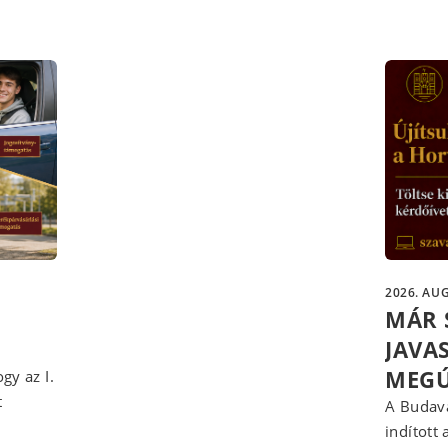
2026. AUG
MÁR 
JAVA
MEGÚ
gy az I.
t
A Budavá
indított