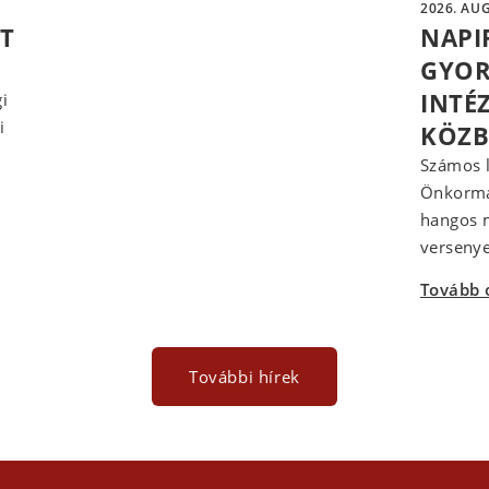
2026. AUG
ÁT
NAPI
GYOR
INTÉ
i
i
KÖZB
Számos l
Önkormán
hangos m
versenye
Tovább 
További hírek