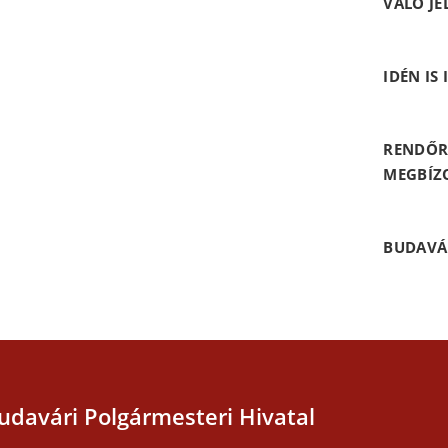
VALÓ JE
IDÉN IS
RENDŐR
MEGBÍZ
BUDAVÁ
udavári Polgármesteri Hivatal