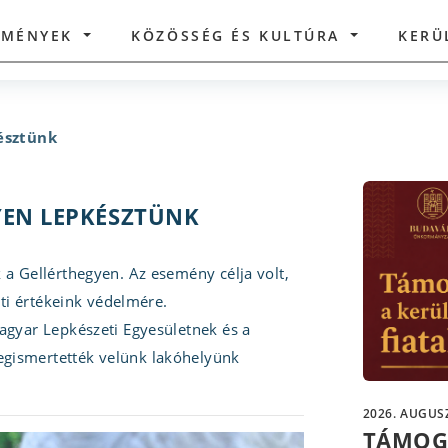
ZMÉNYEK
KÖZÖSSÉG ÉS KULTÚRA
KERÜ
észtünk
EN LEPKÉSZTÜNK
 a Gellérthegyen. Az esemény célja volt,
eti értékeink védelmére.
agyar Lepkészeti Egyesületnek és a
gismertették velünk lakóhelyünk
2026. AUGUSZ
TÁMOG