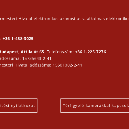
rmesteri Hivatal elektronikus azonosításra alkalmas elektroniku
; +36 1-458-3025
Budapest, Attila út 65.
Telefonszám:
+36 1-225-7276
 adószáma: 15735643-2-41
mesteri Hivatal adószáma: 15501002-2-41
tési nyilatkozat
Térfigyelő kamerákkal kapcsol