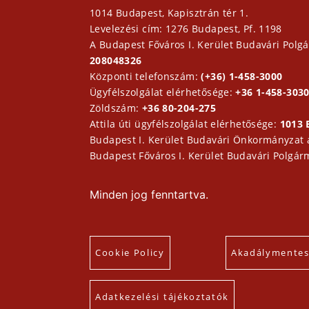
1014 Budapest, Kapisztrán tér 1.
Levelezési cím: 1276 Budapest, Pf. 1198
A Budapest Főváros I. Kerület Budavári Polgá
208048326
Központi telefonszám:
(+36) 1-458-3000
Ügyfélszolgálat elérhetősége:
+36 1-458-3030
Zöldszám:
+36 80-204-275
Attila úti ügyfélszolgálat elérhetősége:
1013 
Budapest I. Kerület Budavári Önkormányzat
Budapest Főváros I. Kerület Budavári Polgár
Minden jog fenntartva.
Cookie Policy
Akadálymentesí
Adatkezelési tájékoztatók