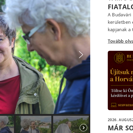
FIATA
A Budavári 
kerületben 
kapjanak a t
Tovább ol
2026. AUGUSZ
MÁR S