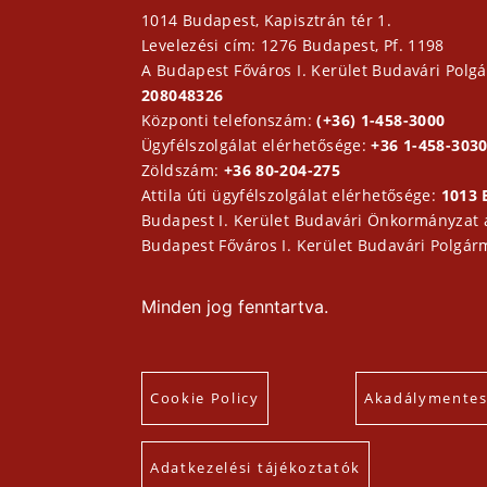
1014 Budapest, Kapisztrán tér 1.
Levelezési cím: 1276 Budapest, Pf. 1198
A Budapest Főváros I. Kerület Budavári Polgá
208048326
Központi telefonszám:
(+36) 1-458-3000
Ügyfélszolgálat elérhetősége:
+36 1-458-3030
Zöldszám:
+36 80-204-275
Attila úti ügyfélszolgálat elérhetősége:
1013 
Budapest I. Kerület Budavári Önkormányzat
Budapest Főváros I. Kerület Budavári Polgár
Minden jog fenntartva.
Cookie Policy
Akadálymentesí
Adatkezelési tájékoztatók