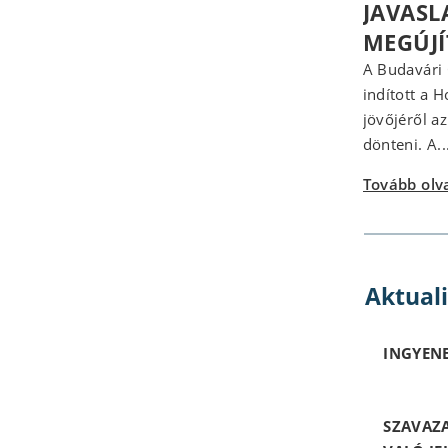
JAVASL
MEGÚJ
A Budavári
indított a 
jövőjéről a
dönteni. A..
Tovább ol
Aktual
INGYENE
SZAVAZ