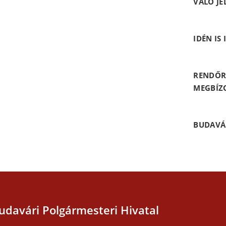
VALÓ JE
IDÉN IS
RENDŐR
MEGBÍZ
BUDAVÁ
udavári Polgármesteri Hivatal