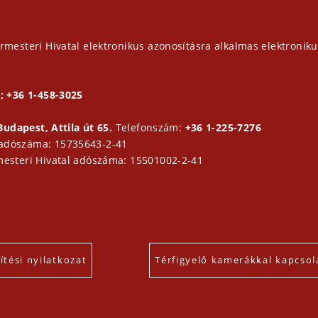
rmesteri Hivatal elektronikus azonosításra alkalmas elektroniku
; +36 1-458-3025
Budapest, Attila út 65.
Telefonszám:
+36 1-225-7276
 adószáma: 15735643-2-41
mesteri Hivatal adószáma: 15501002-2-41
tési nyilatkozat
Térfigyelő kamerákkal kapcsol