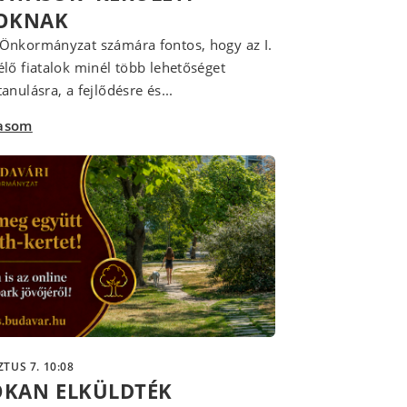
LOKNAK
Önkormányzat számára fontos, hogy az I.
élő fiatalok minél több lehetőséget
anulásra, a fejlődésre és...
vasom
TUS 7. 10:08
OKAN ELKÜLDTÉK