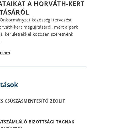
ATAIKAT A HORVÁTH-KERT
ÍTÁSÁRÓL
 Önkormányzat közösségi tervezést
Horváth-kert megújításáról, mert a park
z I. kerületiekkel közösen szeretnénk
.
vasom
itások
S CSÚSZÁSMENTESÍTŐ ZEOLIT
ATSZÁMLÁLÓ BIZOTTSÁGI TAGNAK