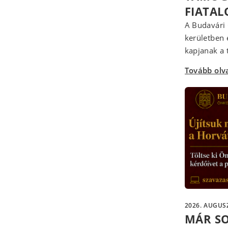
FIATA
A Budavári 
kerületben 
kapjanak a t
Tovább ol
2026. AUGUSZ
MÁR S