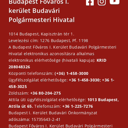
Budapest Főváros I.
kerület Budavári
Polgármesteri Hivatal
1014 Budapest, Kapisztrán tér 1.
Levelezési cím: 1276 Budapest, Pf. 1198
A Budapest Főváros I. Kerület Budavári Polgármesteri
Hivatal elektronikus azonosításra alkalmas
elektronikus elérhetősége (hivatali kapuja):
KRID
208048326
Központi telefonszám:
(+36) 1-458-3000
Ügyfélszolgálat elérhetősége:
+36 1-458-3030; +36 1-
458-3025
Zöldszám:
+36 80-204-275
Attila úti ügyfélszolgálat elérhetősége:
1013 Budapest,
Attila út 65.
Telefonszám:
+36 1-225-7276
Budapest I. Kerület Budavári Önkormányzat
adószáma: 15735643-2-41
Budapest Főváros I. Kerület Budavári Polgármesteri