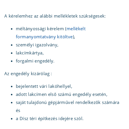
A kérelemhez az alábbi mellékletek szükségesek:
méltányossági kérelem (
mellékelt
formanyomtatvány kitöltve
),
személyi igazolvány,
lakcímkártya,
forgalmi engedély.
Az engedély kizárólag :
bejelentett vári lakóhellyel,
adott lakcímen első számú engedély esetén,
saját tulajdonú gépjárművel rendelkezők számára
és
a Dísz téri építkezés idejére szól.