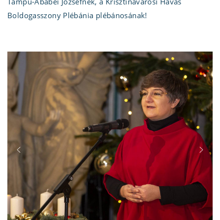
Tampu-Ababei Józsefnek, a Krisztinavárosi Havas
Boldogasszony Plébánia plébánosának!