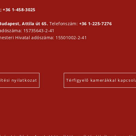
; +36 1-458-3025
Budapest, Attila út 65.
Telefonszám:
+36 1-225-7276
 adószáma: 15735643-2-41
mesteri Hivatal adószáma: 15501002-2-41
tési nyilatkozat
Térfigyelő kamerákkal kapcsol