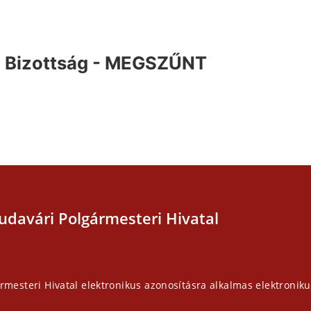
i Bizottság - MEGSZŰNT
udavári Polgármesteri Hivatal
rmesteri Hivatal elektronikus azonosításra alkalmas elektroniku