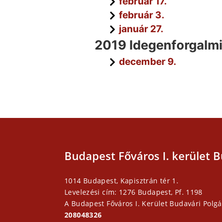
február 17.
február 3.
január 27.
2019 Idegenforgalm
december 9.
Budapest Főváros I. kerület B
1014 Budapest, Kapisztrán tér 1.
Levelezési cím: 1276 Budapest, Pf. 1198
A Budapest Főváros I. Kerület Budavári Polgá
208048326