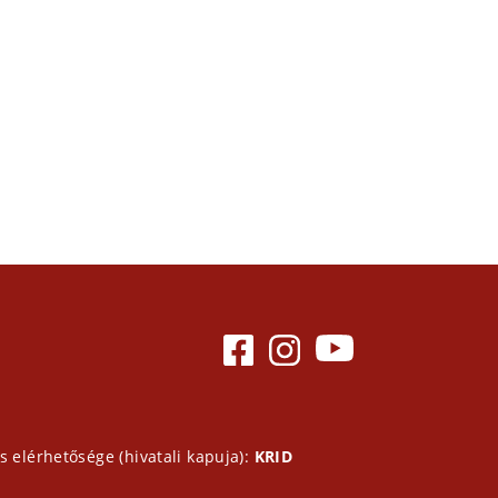
s elérhetősége (hivatali kapuja):
KRID