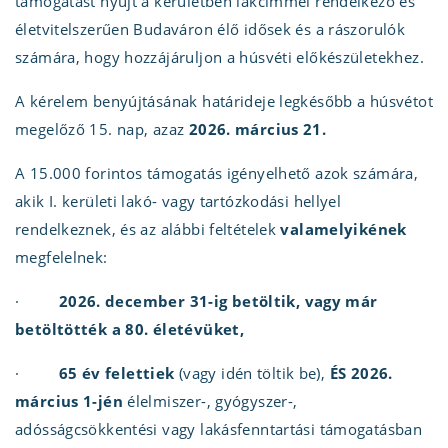
támogatást nyújt a kerületben lakcímmel rendelkező és
életvitelszerűen Budaváron élő idősek és a rászorulók
számára, hogy hozzájáruljon a húsvéti előkészületekhez.
A kérelem benyújtásának határideje legkésőbb a húsvétot
megelőző 15. nap, azaz
2026. március 21.
A 15.000 forintos támogatás igényelhető azok számára,
akik I. kerületi lakó- vagy tartózkodási hellyel
rendelkeznek, és az alábbi feltételek
valamelyikének
megfelelnek:
·
2026. december 31-ig betöltik, vagy már
betöltötték a 80. életévüket,
·
65 év felettiek
(vagy idén töltik be),
ÉS 2026.
március 1-jén
élelmiszer-, gyógyszer-,
adósságcsökkentési vagy lakásfenntartási támogatásban