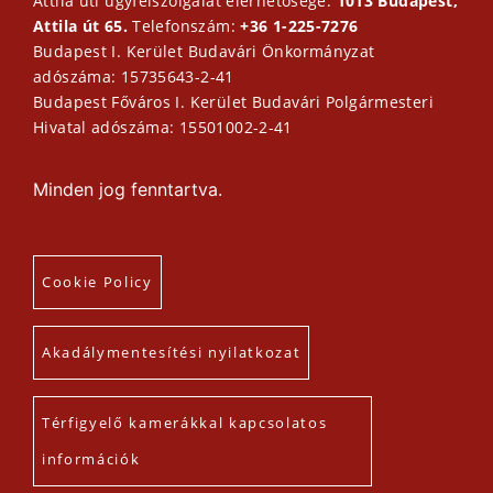
Attila úti ügyfélszolgálat elérhetősége:
1013 Budapest,
Attila út 65.
Telefonszám:
+36 1-225-7276
Budapest I. Kerület Budavári Önkormányzat
adószáma: 15735643-2-41
Budapest Főváros I. Kerület Budavári Polgármesteri
Hivatal adószáma: 15501002-2-41
Minden jog fenntartva.
Cookie Policy
Akadálymentesítési nyilatkozat
Térfigyelő kamerákkal kapcsolatos
információk