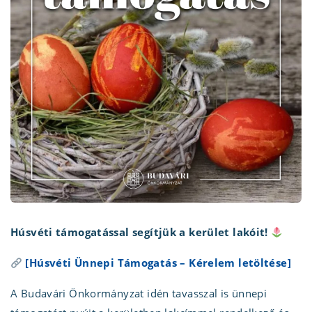
Húsvéti támogatással segítjük a kerület lakóit!
[Húsvéti Ünnepi Támogatás – Kérelem letöltése]
A Budavári Önkormányzat idén tavasszal is ünnepi