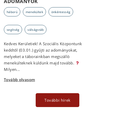
ADOMÁNYOK
háború
menekültek
önkéntesség
segítség
válságstáb
Kedves Kerületiek! A Szociális Központunk
keddtől (03.01.) gyűjti az adományokat,
melyeket a táborainkban megszálló
menekülteknek küldünk majd tovább.
Milyen...
Tovább olvasom
További hírek