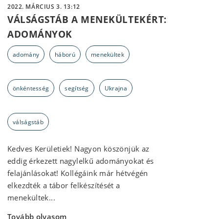
2022. MÁRCIUS 3. 13:12
VÁLSÁGSTÁB A MENEKÜLTEKÉRT:
ADOMÁNYOK
adomány
háború
menekültek
önkéntesség
segítség
Ukrajna
válságstáb
Kedves Kerületiek! Nagyon köszönjük az
eddig érkezett nagylelkű adományokat és
felajánlásokat! Kollégáink már hétvégén
elkezdték a tábor felkészítését a
menekültek...
Tovább olvasom