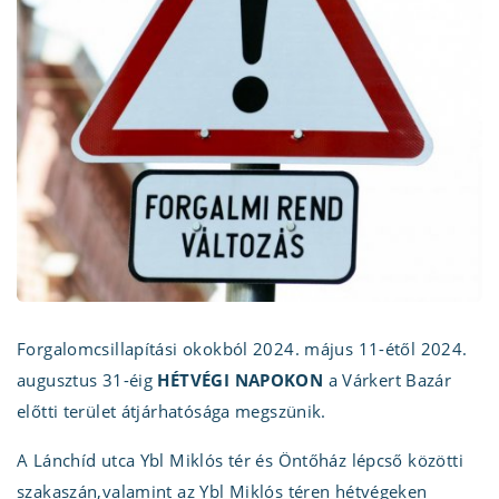
Forgalomcsillapítási okokból 2024. május 11-étől 2024.
augusztus 31-éig
HÉTVÉGI NAPOKON
a Várkert Bazár
előtti terület átjárhatósága megszünik.
A Lánchíd utca Ybl Miklós tér és Öntőház lépcső közötti
szakaszán,valamint az Ybl Miklós téren hétvégeken