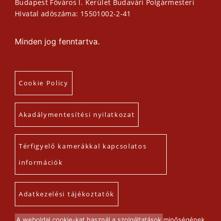
Budapest Főváros I. Kerület Budavári Polgármesteri
Hivatal adószáma: 15501002-2-41
Minden jog fenntartva.
Cookie Policy
Akadálymentesítési nyilatkozat
Térfigyelő kamerákkal kapcsolatos
információk
Adatkezelési tájékoztatók
A weboldal cookie-kat használ a szolgáltatások minőségének