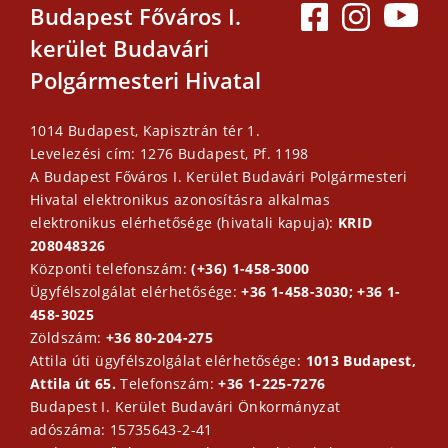
Budapest Főváros I.
kerület Budavári
Polgármesteri Hivatal
1014 Budapest, Kapisztrán tér 1.
Levelezési cím: 1276 Budapest, Pf. 1198
A Budapest Főváros I. Kerület Budavári Polgármesteri
Hivatal elektronikus azonosításra alkalmas
elektronikus elérhetősége (hivatali kapuja):
KRID
208048326
Központi telefonszám:
(+36) 1-458-3000
Ügyfélszolgálat elérhetősége:
+36 1-458-3030; +36 1-
458-3025
Zöldszám:
+36 80-204-275
Attila úti ügyfélszolgálat elérhetősége:
1013 Budapest,
Attila út 65.
Telefonszám:
+36 1-225-7276
Budapest I. Kerület Budavári Önkormányzat
adószáma: 15735643-2-41