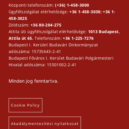
Központi telefonszám:
(+36) 1-458-3000
Ügyfélszolgálat elérhetősége:
+36 1-458-3030; +36 1-
458-3025
Zöldszám:
+36 80-204-275
Attila úti ügyfélszolgálat elérhetősége:
1013 Budapest,
Attila út 65.
Telefonszám:
+36 1-225-7276
Budapest I. Kerület Budavári Önkormányzat
adószáma: 15735643-2-41
Budapest Főváros I. Kerület Budavári Polgármesteri
Hivatal adószáma: 15501002-2-41
Minden jog fenntartva.
Cookie Policy
Akadálymentesítési nyilatkozat