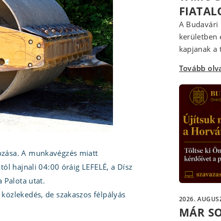
FIATA
A Budavári 
kerületben 
kapjanak a t
Tovább ol
tozása. A munkavégzés miatt
ától hajnali 04:00 óráig LEFELÉ, a Dísz
a Palota utat.
 közlekedés, de szakaszos félpályás
2026. AUGUSZ
MÁR S