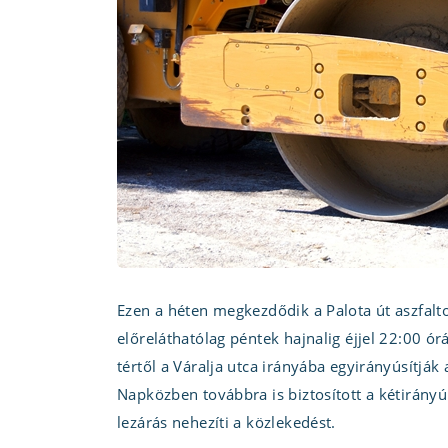
Ezen a héten megkezdődik a Palota út aszfal
előreláthatólag péntek hajnalig éjjel 22:00 ór
tértől a Váralja utca irányába egyirányúsítják 
Napközben továbbra is biztosított a kétirányú
lezárás nehezíti a közlekedést.