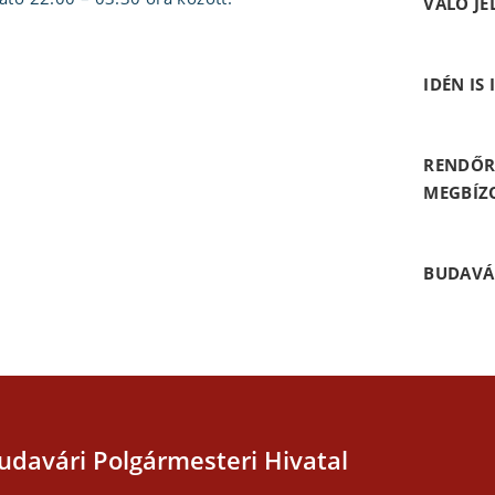
VALÓ JE
IDÉN IS
RENDŐR
MEGBÍZ
BUDAVÁ
udavári Polgármesteri Hivatal