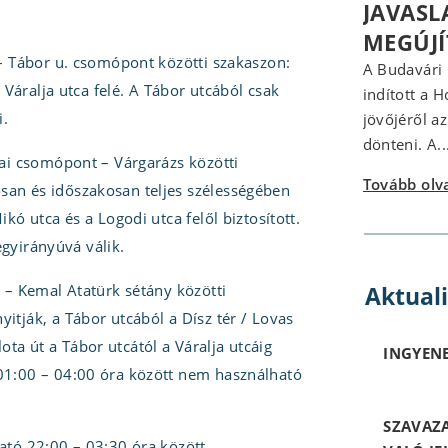
JAVASL
MEGÚJ
t – Tábor u. csomópont közötti szakaszon:
A Budavári
a Váralja utca felé. A Tábor utcából csak
indított a 
i.
jövőjéről a
dönteni. A..
cai csomópont – Várgarázs közötti
Tovább ol
san és időszakosan teljes szélességében
kó utca és a Logodi utca felől biztosított.
 egyirányúvá válik.
Aktual
s – Kemal Atatürk sétány közötti
itják, a Tábor utcából a Dísz tér / Lovas
alota út a Tábor utcától a Váralja utcáig
INGYENE
 01:00 – 04:00 óra között nem használható
SZAVAZ
ató 22:00 – 03:30 óra között.