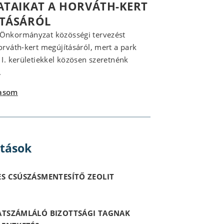
ATAIKAT A HORVÁTH-KERT
ÍTÁSÁRÓL
 Önkormányzat közösségi tervezést
Horváth-kert megújításáról, mert a park
z I. kerületiekkel közösen szeretnénk
.
vasom
itások
S CSÚSZÁSMENTESÍTŐ ZEOLIT
ATSZÁMLÁLÓ BIZOTTSÁGI TAGNAK