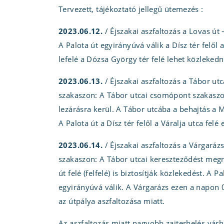
Tervezett, tájékoztató jellegű ütemezés :
2023.06.12.
/ Éjszakai aszfaltozás a Lovas ú
A Palota út egyirányúvá válik a Dísz tér felől 
lefelé a Dózsa György tér felé lehet közlekedn
2023.06.13.
/ Éjszakai aszfaltozás a Tábor ut
szakaszon: A Tábor utcai csomópont szakaszo
lezárásra kerül. A Tábor utcába a behajtás a Mi
A Palota út a Dísz tér felől a Váralja utca felé
2023.06.14.
/ Éjszakai aszfaltozás a Várgaráz
szakaszon: A Tábor utcai kereszteződést megny
út felé (felfelé) is biztosítják közlekedést. A P
egyirányúvá válik. A Várgarázs ezen a napon
az útpálya aszfaltozása miatt.
Az aszfaltozás miatt nagyobb zajterhelés várh