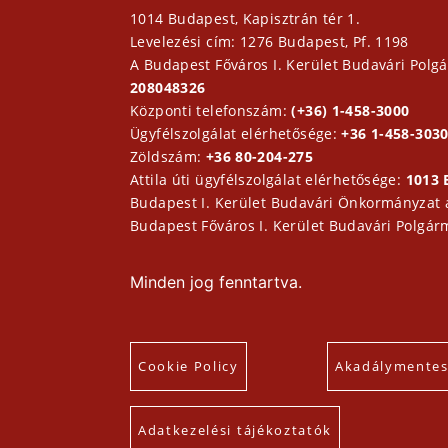
1014 Budapest, Kapisztrán tér 1.
Levelezési cím: 1276 Budapest, Pf. 1198
A Budapest Főváros I. Kerület Budavári Polgá
208048326
Központi telefonszám:
(+36) 1-458-3000
Ügyfélszolgálat elérhetősége:
+36 1-458-3030
Zöldszám:
+36 80-204-275
Attila úti ügyfélszolgálat elérhetősége:
1013 
Budapest I. Kerület Budavári Önkormányzat
Budapest Főváros I. Kerület Budavári Polgár
Minden jog fenntartva.
Cookie Policy
Akadálymentesí
Adatkezelési tájékoztatók