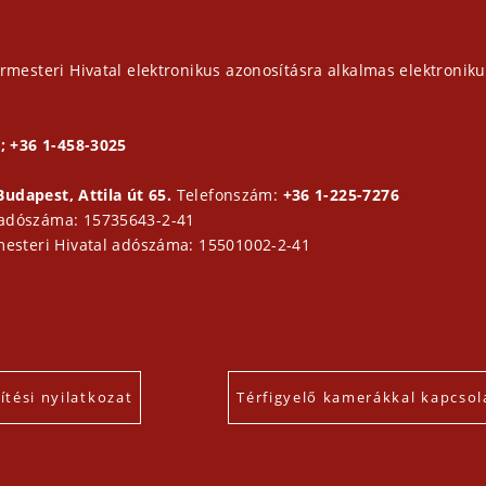
rmesteri Hivatal elektronikus azonosításra alkalmas elektroniku
; +36 1-458-3025
Budapest, Attila út 65.
Telefonszám:
+36 1-225-7276
 adószáma: 15735643-2-41
mesteri Hivatal adószáma: 15501002-2-41
tési nyilatkozat
Térfigyelő kamerákkal kapcsol