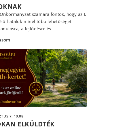
LOKNAK
Önkormányzat számára fontos, hogy az I.
élő fiatalok minél több lehetőséget
anulásra, a fejlődésre és...
vasom
TUS 7. 10:08
OKAN ELKÜLDTÉK