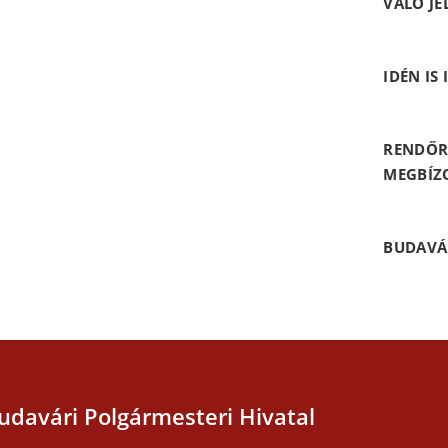
VALÓ JE
IDÉN IS
RENDŐR
MEGBÍZ
BUDAVÁ
udavári Polgármesteri Hivatal