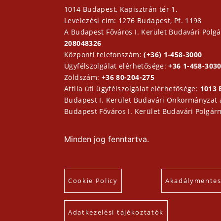
1014 Budapest, Kapisztrán tér 1.
Levelezési cím: 1276 Budapest, Pf. 1198
A Budapest Főváros I. Kerület Budavári Polgá
208048326
Központi telefonszám:
(+36) 1-458-3000
Ügyfélszolgálat elérhetősége:
+36 1-458-3030
Zöldszám:
+36 80-204-275
Attila úti ügyfélszolgálat elérhetősége:
1013 
Budapest I. Kerület Budavári Önkormányzat
Budapest Főváros I. Kerület Budavári Polgár
Minden jog fenntartva.
Cookie Policy
Akadálymentesí
Adatkezelési tájékoztatók