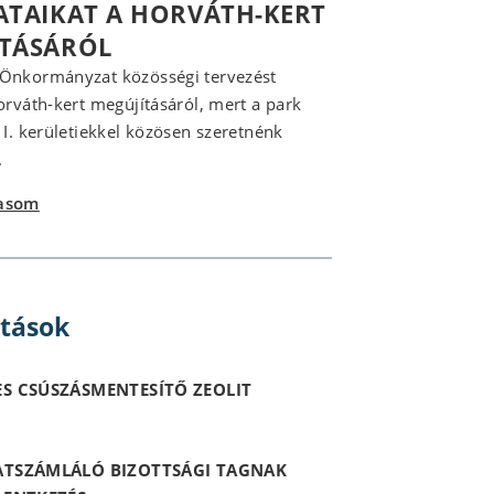
ATAIKAT A HORVÁTH-KERT
ÍTÁSÁRÓL
 Önkormányzat közösségi tervezést
Horváth-kert megújításáról, mert a park
z I. kerületiekkel közösen szeretnénk
.
vasom
itások
S CSÚSZÁSMENTESÍTŐ ZEOLIT
ATSZÁMLÁLÓ BIZOTTSÁGI TAGNAK