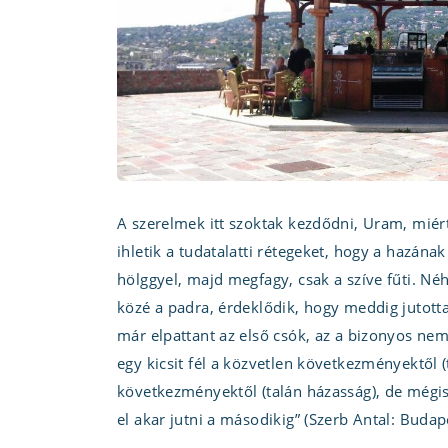
A szerelmek itt szoktak kezdődni, Uram, miért
ihletik a tudatalatti rétegeket, hogy a hazána
hölggyel, majd megfagy, csak a szíve fűti. Néh
közé a padra, érdeklődik, hogy meddig jutot
már elpattant az első csók, az a bizonyos n
egy kicsit fél a közvetlen következményektől (t
következményektől (talán házasság), de mégis 
el akar jutni a másodikig” (Szerb Antal: Buda