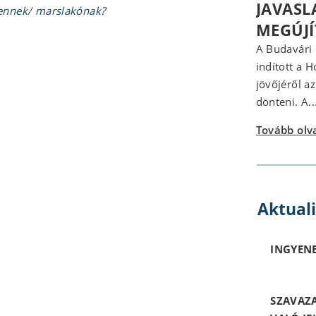
JAVASL
gennek/ marslakónak?
MEGÚJ
A Budavári
indított a 
jövőjéről a
dönteni. A..
Tovább ol
Aktual
INGYENE
SZAVAZ