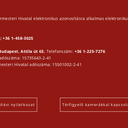
rmesteri Hivatal elektronikus azonosításra alkalmas elektroniku
; +36 1-458-3025
Budapest, Attila út 65.
Telefonszám:
+36 1-225-7276
 adószáma: 15735643-2-41
mesteri Hivatal adószáma: 15501002-2-41
tési nyilatkozat
Térfigyelő kamerákkal kapcsol