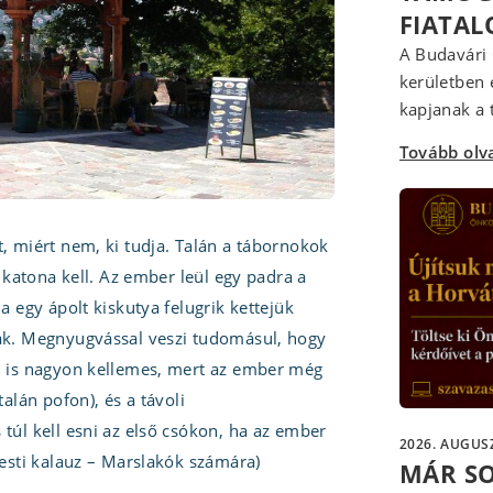
FIATA
A Budavári 
kerületben 
kapjanak a t
Tovább ol
, miért nem, ki tudja. Talán a tábornokok
k katona kell. Az ember leül egy padra a
a egy ápolt kiskutya felugrik kettejük
tak. Megnyugvással veszi tudomásul, hogy
em is nagyon kellemes, mert az ember még
alán pofon), és a távoli
túl kell esni az első csókon, ha az ember
2026. AUGUSZ
pesti kalauz – Marslakók számára)
MÁR S