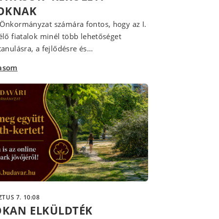
LOKNAK
Önkormányzat számára fontos, hogy az I.
élő fiatalok minél több lehetőséget
anulásra, a fejlődésre és...
vasom
TUS 7. 10:08
OKAN ELKÜLDTÉK