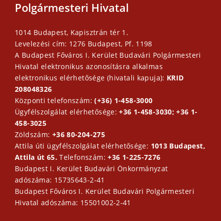
Polgármesteri Hivatal
1014 Budapest, Kapisztrán tér 1.
Levelezési cím: 1276 Budapest, Pf. 1198
A Budapest Főváros I. Kerület Budavári Polgármesteri
Hivatal elektronikus azonosításra alkalmas
elektronikus elérhetősége (hivatali kapuja):
KRID
208048326
Központi telefonszám:
(+36) 1-458-3000
Ügyfélszolgálat elérhetősége:
+36 1-458-3030; +36 1-
458-3025
Zöldszám:
+36 80-204-275
Attila úti ügyfélszolgálat elérhetősége:
1013 Budapest,
Attila út 65.
Telefonszám:
+36 1-225-7276
Budapest I. Kerület Budavári Önkormányzat
adószáma: 15735643-2-41
Budapest Főváros I. Kerület Budavári Polgármesteri
Hivatal adószáma: 15501002-2-41