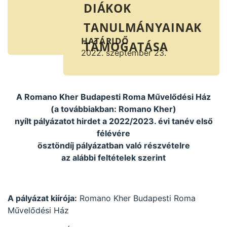
DIÁKOK
TANULMÁNYAINAK
HATÁRIDŐ
TÁMOGATÁSA
2022. szeptember 23.
A Romano Kher Budapesti Roma Művelődési Ház
(a továbbiakban: Romano Kher)
nyílt pályázatot hirdet a 2022/2023. évi tanév első
félévére
ösztöndíj pályázatban való részvételre
az alábbi feltételek szerint
A pályázat kiírója:
Romano Kher Budapesti Roma
Művelődési Ház