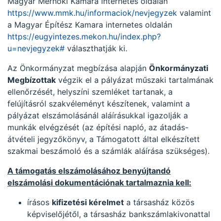
Magyar Mérnöki Kamara internetes oldalán
https://www.mmk.hu/informaciok/nevjegyzek
valamint
a Magyar Építész Kamara internetes oldalán
https://eugyintezes.mekon.hu/index.php?
u=nevjegyzek#
választhatják ki.
Az Önkormányzat megbízása alapján
Önkormányzati
Megbízottak
végzik el a pályázat műszaki tartalmának
ellenőrzését, helyszíni szemléket tartanak, a
felújításról szakvéleményt készítenek, valamint a
pályázat elszámolásánál aláírásukkal igazolják a
munkák elvégzését (az építési napló, az átadás-
átvételi jegyzőkönyv, a Támogatott által elkészített
szakmai beszámoló és a számlák aláírása szükséges).
A támogatás elszámolásához benyújtandó
elszámolási dokumentációnak tartalmaznia kell:
írásos
kifizetési kérelmet
a társasház közös
képviselőjétől, a társasház bankszámlakivonattal