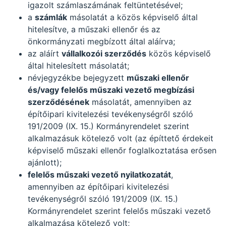
igazolt számlaszámának feltüntetésével;
a
számlák
másolatát a közös képviselő által
hitelesítve, a műszaki ellenőr és az
önkormányzati megbízott által aláírva;
az aláírt
vállalkozói szerződés
közös képviselő
által hitelesített másolatát;
névjegyzékbe bejegyzett
műszaki ellenőr
és/vagy felelős műszaki vezető megbízási
szerződésének
másolatát, amennyiben az
építőipari kivitelezési tevékenységről szóló
191/2009 (IX. 15.) Kormányrendelet szerint
alkalmazásuk kötelező volt (az építtető érdekeit
képviselő műszaki ellenőr foglalkoztatása erősen
ajánlott);
felelős műszaki vezető nyilatkozatát
,
amennyiben az építőipari kivitelezési
tevékenységről szóló 191/2009 (IX. 15.)
Kormányrendelet szerint felelős műszaki vezető
alkalmazása kötelező volt;