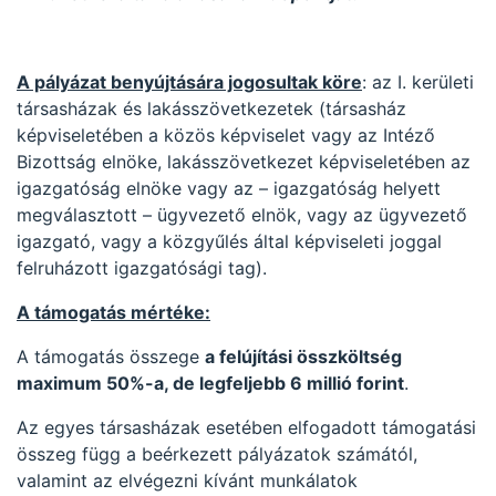
A pályázat benyújtására jogosultak köre
: az I. kerületi
társasházak és lakásszövetkezetek (társasház
képviseletében a közös képviselet vagy az Intéző
Bizottság elnöke, lakásszövetkezet képviseletében az
igazgatóság elnöke vagy az – igazgatóság helyett
megválasztott – ügyvezető elnök, vagy az ügyvezető
igazgató, vagy a közgyűlés által képviseleti joggal
felruházott igazgatósági tag).
A támogatás mértéke:
A támogatás összege
a felújítási összköltség
maximum 50%-a, de legfeljebb 6 millió forint
.
Az egyes társasházak esetében elfogadott támogatási
összeg függ a beérkezett pályázatok számától,
valamint az elvégezni kívánt munkálatok