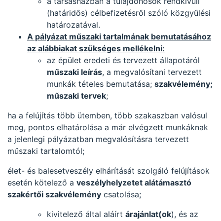
a társasházban a tulajdonosok rendkívüli
(határidős) célbefizetésről szóló közgyűlési
határozatával.
A pályázat műszaki tartalmának bemutatásához
az alábbiakat szükséges mellékelni:
az épület eredeti és tervezett állapotáról
műszaki leírás
, a megvalósítani tervezett
munkák tételes bemutatása;
szakvélemény;
műszaki tervek
;
ha a felújítás több ütemben, több szakaszban valósul
meg, pontos elhatárolása a már elvégzett munkáknak
a jelenlegi pályázatban megvalósításra tervezett
műszaki tartalomtól;
élet- és balesetveszély elhárítását szolgáló felújítások
esetén kötelező a
veszélyhelyzetet alátámasztó
szakértői szakvélemény
csatolása;
kivitelező által aláírt
árajánlat(ok
), és az