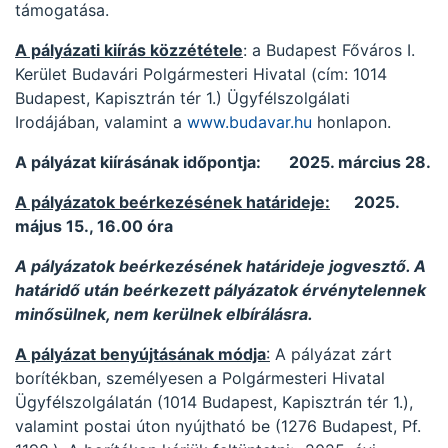
támogatása.
A pályázati kiírás közzététele
: a Budapest Főváros I.
Kerület Budavári Polgármesteri Hivatal (cím: 1014
Budapest, Kapisztrán tér 1.) Ügyfélszolgálati
Irodájában, valamint a
www.budavar.hu
honlapon.
A pályázat kiírásának időpontja: 2025. március 28.
A pályázatok beérkezésének határideje:
2025.
május 15., 16.00 óra
A pályázatok beérkezésének határideje jogvesztő. A
határidő után beérkezett pályázatok érvénytelennek
minősülnek, nem kerülnek elbírálásra.
A pályázat benyújtásának módja
:
A pályázat zárt
borítékban, személyesen a Polgármesteri Hivatal
Ügyfélszolgálatán (1014 Budapest, Kapisztrán tér 1.),
valamint postai úton nyújtható be (1276 Budapest, Pf.