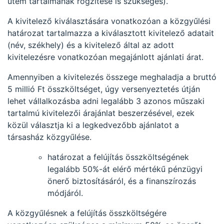
ütem tartalmának rögzítése is szükséges).
A kivitelező kiválasztására vonatkozóan a közgyűlési
határozat tartalmazza a kiválasztott kivitelező adatait
(név, székhely) és a kivitelező által az adott
kivitelezésre vonatkozóan megajánlott ajánlati árat.
Amennyiben a kivitelezés összege meghaladja a bruttó
5 millió Ft összköltséget, úgy versenyeztetés útján
lehet vállalkozásba adni legalább 3 azonos műszaki
tartalmú kivitelezői árajánlat beszerzésével, ezek
közül választja ki a legkedvezőbb ajánlatot a
társasház közgyűlése.
határozat a felújítás összköltségének
legalább 50%-át elérő mértékű pénzügyi
önerő biztosításáról, és a finanszírozás
módjáról.
A közgyűlésnek a felújítás összköltségére