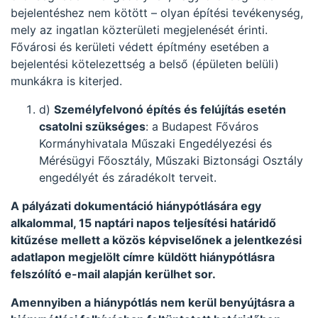
bejelentéshez nem kötött – olyan építési tevékenység,
mely az ingatlan közterületi megjelenését érinti.
Fővárosi és kerületi védett építmény esetében a
bejelentési kötelezettség a belső (épületen belüli)
munkákra is kiterjed.
d)
Személyfelvonó építés és felújítás esetén
csatolni szükséges
: a Budapest Főváros
Kormányhivatala Műszaki Engedélyezési és
Mérésügyi Főosztály, Műszaki Biztonsági Osztály
engedélyét és záradékolt terveit.
A pályázati dokumentáció
hiánypótlására egy
alkalommal, 15 naptári napos teljesítési határidő
kitűzése mellett a közös képviselőnek a jelentkezési
adatlapon megjelölt címre küldött hiánypótlásra
felszólító e-mail alapján kerülhet sor.
Amennyiben a hiánypótlás nem kerül benyújtásra a