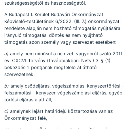
szükségességétől és hasznosságától.
A Budapest I. Kerület Budavári Önkormányzat
Képviselő-testületének 6/2022. (III. 7.) önkormányzati
rendelete alapján nem hozható támogatás nyújtására
irányuló támogatási döntés és nem nyújtható
támogatás azon személy vagy szervezet esetében:
a)
amely nem minősül a nemzeti vagyonról szóló 2011.
évi CXCVI. törvény (továbbiakban: Nvtv.) 3. § (1)
bekezdés 1. pontjának megfelelő átlátható
szervezetnek,
b)
amely csődeljárás, végelszámolás, kényszertörlési,-
felszámolási,- kényszer-végelszámolási eljárás, egyéb
törlési eljárás alatt áll,
c)
amelynek lejárt határidejű köztartozása van az
Önkormányzat felé,