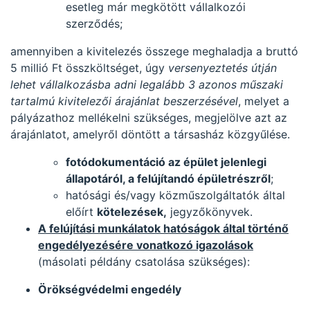
esetleg már megkötött vállalkozói
szerződés;
amennyiben a kivitelezés összege meghaladja a bruttó
5 millió Ft összköltséget, úgy
versenyeztetés útján
lehet vállalkozásba adni legalább 3 azonos műszaki
tartalmú kivitelezői árajánlat beszerzésével
, melyet a
pályázathoz mellékelni szükséges, megjelölve azt az
árajánlatot, amelyről döntött a társasház közgyűlése.
fotódokumentáció az épület jelenlegi
állapotáról, a felújítandó épületrészről
;
hatósági és/vagy közműszolgáltatók által
előírt
kötelezések,
jegyzőkönyvek.
A felújítási munkálatok hatóságok által történő
engedélyezésére vonatkozó igazolások
(másolati példány csatolása szükséges):
Örökségvédelmi engedély