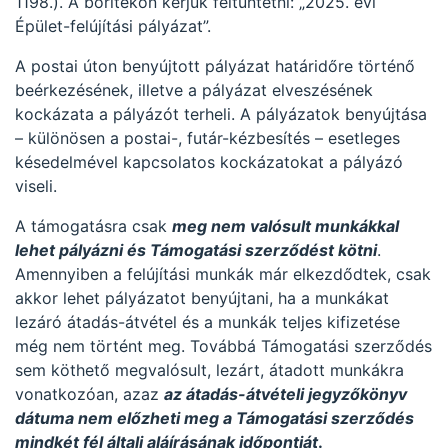
1198.). A borítékon kérjük feltüntetni: „2025. évi
Épület-felújítási pályázat”.
A postai úton benyújtott pályázat határidőre történő
beérkezésének, illetve a pályázat elveszésének
kockázata a pályázót terheli. A pályázatok benyújtása
– különösen a postai-, futár-kézbesítés – esetleges
késedelmével kapcsolatos kockázatokat a pályázó
viseli.
A támogatásra csak
meg nem valósult munkákkal
lehet pályázni és Támogatási szerződést kötni
.
Amennyiben a felújítási munkák már elkezdődtek, csak
akkor lehet pályázatot benyújtani, ha a munkákat
lezáró átadás-átvétel és a munkák teljes kifizetése
még nem történt meg. Továbbá Támogatási szerződés
sem köthető megvalósult, lezárt, átadott munkákra
vonatkozóan, azaz
az átadás-átvételi jegyzőkönyv
dátuma nem előzheti meg a Támogatási szerződés
mindkét fél általi aláírásának időpontját
.