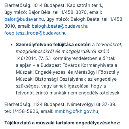
Elérhetőség: 1014 Budapest, Kapisztrán tér 1.,
ügyintéző: Bajor Béla, tel: 1/458-3070, email:
bajor@budavar.hu
, ügyintéző: Balogh Beáta, tel: 1/458-
3010, email:
balogh.beata@budavar.hu
,
foepitesz_iroda@budavar.hu
Személyfelvonó felújítása esetén
a
felvonókról,
mozgólépcsőkről és mozgójárdákról szóló
146/2014. (V. 5.) Kormányrendeletben előírtak
alapján – a Budapest Főváros Kormányhivatala
Műszaki Engedélyezési és Mérésügyi Főosztály
Műszaki Biztonsági Osztályának az engedélye
szükséges, vagy annak igazolása, hogy a
felvonót érintő munkák nem engedélykötelesek.
Elérhetőség: 1124 Budapest, Németvölgyi út 37-39.,
tel: 1/458-5926, email:
mmbh@bfkh.gov.hu
Tájékoztató a műszaki tartalom engedélyezéséhez: