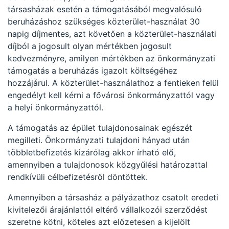
társasházak esetén a támogatásából megvalósuló
beruházáshoz szükséges közterület-használat 30
napig díjmentes, azt követően a közterület-használati
díjból a jogosult olyan mértékben jogosult
kedvezményre, amilyen mértékben az önkormányzati
támogatás a beruházás igazolt költségéhez
hozzájárul. A közterület-használathoz a fentieken felül
engedélyt kell kérni a fővárosi önkormányzattól vagy
a helyi önkormányzattól.
A támogatás az épület tulajdonosainak egészét
megilleti. Önkormányzati tulajdoni hányad után
többletbefizetés kizárólag akkor írható elő,
amennyiben a tulajdonosok közgyűlési határozattal
rendkívüli célbefizetésről döntöttek.
Amennyiben a társasház a pályázathoz csatolt eredeti
kivitelezői árajánlattól eltérő vállalkozói szerződést
szeretne kötni, köteles azt előzetesen a kijelölt