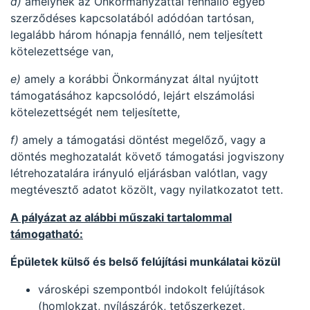
d)
amelynek az Önkormányzattal fennálló egyéb
szerződéses kapcsolatából adódóan tartósan,
legalább három hónapja fennálló, nem teljesített
kötelezettsége van,
e)
amely a korábbi Önkormányzat által nyújtott
támogatásához kapcsolódó, lejárt elszámolási
kötelezettségét nem teljesítette,
f)
amely a támogatási döntést megelőző, vagy a
döntés meghozatalát követő támogatási jogviszony
létrehozatalára irányuló eljárásban valótlan, vagy
megtévesztő adatot közölt, vagy nyilatkozatot tett.
A pályázat az alábbi műszaki tartalommal
támogatható:
Épületek külső és belső felújítási munkálatai közül
városképi szempontból indokolt felújítások
(homlokzat, nyílászárók, tetőszerkezet,