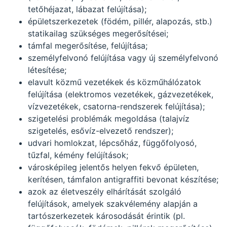
tetőhéjazat, lábazat felújítása);
épületszerkezetek (födém, pillér, alapozás, stb.)
statikailag szükséges megerősítései;
támfal megerősítése, felújítása;
személyfelvonó felújítása vagy új személyfelvonó
létesítése;
elavult közmű vezetékek és közműhálózatok
felújítása (elektromos vezetékek, gázvezetékek,
vízvezetékek, csatorna-rendszerek felújítása);
szigetelési problémák megoldása (talajvíz
szigetelés, esővíz-elvezető rendszer);
udvari homlokzat, lépcsőház, függőfolyosó,
tűzfal, kémény felújítások;
városképileg jelentős helyen fekvő épületen,
kerítésen, támfalon antigraffiti bevonat készítése;
azok az életveszély elhárítását szolgáló
felújítások, amelyek szakvélemény alapján a
tartószerkezetek károsodását érintik (pl.