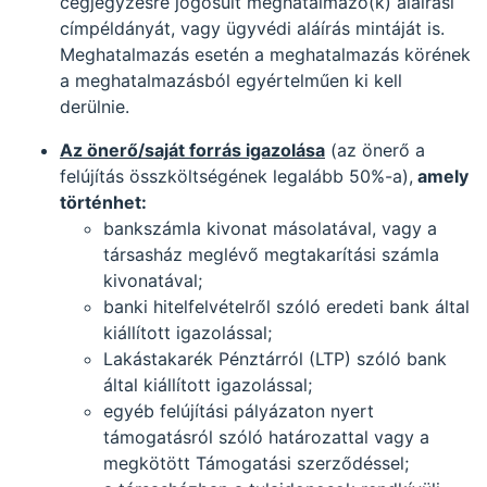
cégjegyzésre jogosult meghatalmazó(k) aláírási
címpéldányát, vagy ügyvédi aláírás mintáját is.
Meghatalmazás esetén a meghatalmazás körének
a meghatalmazásból egyértelműen ki kell
derülnie.
Az önerő/saját forrás igazolása
(az önerő a
felújítás összköltségének legalább 50%-a),
amely
történhet:
bankszámla kivonat másolatával, vagy a
társasház meglévő megtakarítási számla
kivonatával;
banki hitelfelvételről szóló eredeti bank által
kiállított igazolással;
Lakástakarék Pénztárról (LTP) szóló bank
által kiállított igazolással;
egyéb felújítási pályázaton nyert
támogatásról szóló határozattal vagy a
megkötött Támogatási szerződéssel;