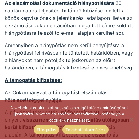
Az elszámolási dokumentáció
hiánypótlására
30
naptári napos teljesítési határidő kitűzése mellett a
közös képviselőnek a jelentkezési adatlapon illetve az
elszámolási dokumentációban megadott címre küldött
hiánypótlásra felszólító e-mail alapján kerülhet sor.
Amennyiben a hiánypótlás nem kerül benyújtásra a
hiánypótlási felhívásban feltüntetett határidőben, vagy
a hiányokat nem pótolják teljeskörűen az előírt
határidőben, a támogatás kifizetésére nincs lehetőség.
A támogatás kifizetése:
Az Önkormányzat a támogatást elszámolási
kötelezettséggel nyújtja.
A weboldal cookie-kat használ a szolgáltatások minőségének
A pályázati támogatás utófinanszírozott, azaz az
javítására. A weboldal további használatával jóváhagyja a
elnyert
vissza nem térítendő támogatás utólagosan
cookie-k használatát.
kerül
kifizetésre
az elszámolási dokumentáció
Elfogadás
További információk
alapján. A támogatás kifizetésére az elszámolás