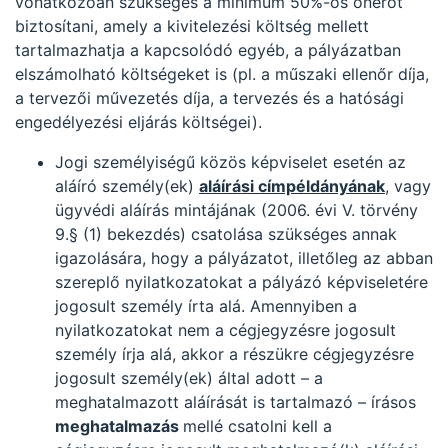
vonatkozóan szükséges a minimum 50%-os önerőt
biztosítani, amely a kivitelezési költség mellett
tartalmazhatja a kapcsolódó egyéb, a pályázatban
elszámolható költségeket is (pl. a műszaki ellenőr díja,
a tervezői művezetés díja, a tervezés és a hatósági
engedélyezési eljárás költségei).
Jogi személyiségű közös képviselet esetén az
aláíró személy(ek)
aláírási címpéldányának
, vagy
ügyvédi aláírás mintájának (2006. évi V. törvény
9.§ (1) bekezdés) csatolása szükséges annak
igazolására, hogy a pályázatot, illetőleg az abban
szereplő nyilatkozatokat a pályázó képviseletére
jogosult személy írta alá. Amennyiben a
nyilatkozatokat nem a cégjegyzésre jogosult
személy írja alá, akkor a részükre cégjegyzésre
jogosult személy(ek) által adott – a
meghatalmazott aláírását is tartalmazó – írásos
meghatalmazás
mellé csatolni kell a