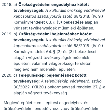
a)
Örökségvédelmi engedélyhez kötött
tevékenységek
:
A kulturális örökség védelmével
kapcsolatos szabályokról
szóló 68/2018. (IV. 9.)
Kormányrendelet 63. § (3) bekezdése alapján
végzett tevékenységek műemléki épületen.
b)
Örökségvédelmi bejelentéshez kötött
tevékenységek
: A
kulturális örökség védelmével
kapcsolatos szabályokról
szóló 68/2018. (IV. 9.)
Kormányrendelet 64. § (2) és (3) bekezdései
alapján végzett tevékenységek műemléki
épületen, valamint világörökségi területen
meglévő nem műemléki épületen.
c)
Településképi bejelentéshez kötött
tevékenység:
A településkép védelméről szóló
30/2022. (XII.20.) önkormányzati rendelet 27. §-a
alapján végzett tevékenység.
Meglévő épületeken – építési engedélyhez és
örökségvédelmi engedélyhez, vagy örökségvédelmi