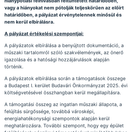
hiánypótlási felhívásban feltüntetett határidőben,
vagy a hiányokat nem pótolják teljeskörűen az előírt
határidőben, a pályázat érvénytelennek minősül és
nem kerül elbírálásra.
A pályázat értékelési szempontjai:
A pályázatok elbírálása a benyújtott dokumentáció, a
műszaki tartalomról szóló szakvélemények, az önerő
igazolása és a hatósági hozzájárulások alapján
történik.
A pályázatok elbírálása során a támogatások összege
a Budapest I. kerület Budavári Önkormányzat 2025. évi
költségvetésével összhangban kerül megállapításra.
A támogatási összeg az ingatlan műszaki állapota, a
felújítás sürgőssége, továbbá városképi,
energiahatékonysági szempontok alapján kerül
meghatározásra. További szempont, hogy egy épület