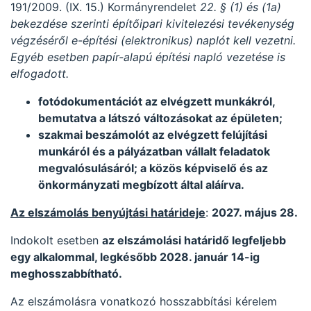
191/2009. (IX. 15.) Kormányrendelet
22. § (1) és (1a)
bekezdése szerinti építőipari kivitelezési tevékenység
végzéséről e-építési (elektronikus) naplót kell vezetni.
Egyéb esetben papír-alapú építési napló vezetése is
elfogadott.
fotódokumentációt
az elvégzett munkákról,
bemutatva a látszó változásokat az épületen
;
szakmai beszámolót az elvégzett felújítási
munkáról és a pályázatban vállalt feladatok
megvalósulásáról; a közös képviselő és az
önkormányzati megbízott által aláírva.
Az elszámolás benyújtási határideje
:
2027. május 28.
Indokolt esetben
az elszámolási határidő legfeljebb
egy alkalommal, legkésőbb 2028. január 14-ig
meghosszabbítható.
Az elszámolásra vonatkozó hosszabbítási kérelem