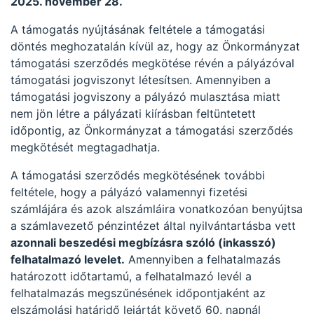
2025. november
28.
A támogatás nyújtásának feltétele a támogatási
döntés meghozatalán kívül az, hogy az Önkormányzat
támogatási szerződés megkötése révén a pályázóval
támogatási jogviszonyt létesítsen. Amennyiben a
támogatási jogviszony a pályázó mulasztása miatt
nem jön létre a pályázati kiírásban feltüntetett
időpontig, az Önkormányzat a támogatási szerződés
megkötését megtagadhatja.
A támogatási szerződés megkötésének további
feltétele, hogy a pályázó valamennyi fizetési
számlájára és azok alszámláira vonatkozóan benyújtsa
a számlavezető pénzintézet által nyilvántartásba vett
azonnali beszedési megbízásra szóló (inkasszó)
felhatalmazó levelet.
Amennyiben a felhatalmazás
határozott időtartamú, a felhatalmazó levél a
felhatalmazás megszűnésének időpontjaként az
elszámolási határidő lejártát követő 60. napnál