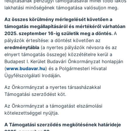
felújításának pénzügyi támogatásával minél több lakos
lakhatási minőségének támogatása valósuljon meg.
Az összes körülmény mérlegelését követően a
támogatás megállapításáról és mértékéről várhatóan
2025. szeptember
16
-ig születik meg a döntés.
A
pályázók értesítése: a döntést követően az
eredménytábla
(a nyertes pályázók névsora és az
elnyert támogatás összege) közzétételre kerül a
Budapest I. Kerület Budavári Önkormányzat honlapján
(
www.budavar.hu
) és a Polgármesteri Hivatal
Ügyfélszolgálati Irodáján
.
Az Önkormányzat a nyertes társasházakkal
Támogatási szerződést köt.
Az Önkormányzat a támogatást elszámolási
kötelezettséggel nyújtja.
A Támogatási szerződés megkötésének határideje