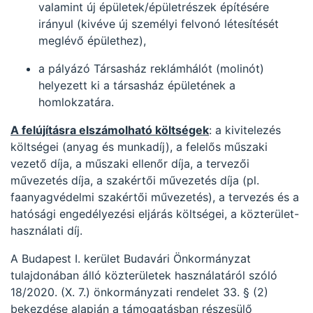
valamint új épületek/épületrészek építésére
irányul (kivéve új személyi felvonó létesítését
meglévő épülethez),
a pályázó Társasház reklámhálót (molinót)
helyezett ki a társasház épületének a
homlokzatára.
A felújításra elszámolható költségek
: a kivitelezés
költségei (anyag és munkadíj), a felelős műszaki
vezető díja, a műszaki ellenőr díja, a tervezői
művezetés díja, a szakértői művezetés díja (pl.
faanyagvédelmi szakértői művezetés), a tervezés és a
hatósági engedélyezési eljárás költségei, a közterület-
használati díj.
A Budapest I. kerület Budavári Önkormányzat
tulajdonában álló közterületek használatáról szóló
18/2020. (X. 7.) önkormányzati rendelet 33. § (2)
bekezdése alapján a támogatásban részesülő