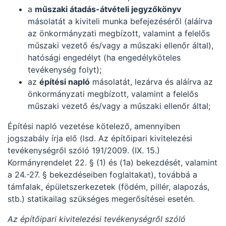
a
műszaki átadás-átvételi jegyzőkönyv
másolatát a kiviteli munka befejezéséről (aláírva
az önkormányzati megbízott, valamint a felelős
műszaki vezető és/vagy a műszaki ellenőr által),
hatósági engedélyt (ha engedélyköteles
tevékenység folyt);
az
építési napló
másolatát, lezárva és aláírva az
önkormányzati megbízott, valamint a felelős
műszaki vezető és/vagy a műszaki ellenőr által;
Építési napló vezetése kötelező, amennyiben
jogszabály írja elő (lsd. Az építőipari kivitelezési
tevékenységről szóló 191/2009. (IX. 15.)
Kormányrendelet 22. § (1) és (1a) bekezdését, valamint
a 24.-27. § bekezdéseiben foglaltakat), továbbá a
támfalak, épületszerkezetek (födém, pillér, alapozás,
stb.) statikailag szükséges megerősítései esetén.
Az építőipari kivitelezési tevékenységről szóló