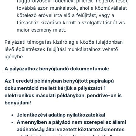
függőfolyosók, födémek, pillérek megerősítése),
továbbá azon munkálatok, ahol a közművállalat
kötelező erővel írta elő a felújítást, vagy a
társasház kizárásra került a szolgáltatásból vis
maior esemény miatt.
Pályázati támogatás kizárólag a közös tulajdonban
lévő épületrészek felújítási munkálataihoz vehető
igénybe.
A pályázathoz benyújtandó dokumentumok:
Az 1 eredeti példányban benyújtott papíralapú
dokumentáció mellett kérjük a pályázatot 1
elektronikus másolati példányban, pendrive-on is
benyújtani!
Jelentkezési adatlap nyilatkozatokkal
Amennyiben a pályázó nem szerepel az állami
adóhatóság által vezetett köztartozásmentes