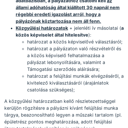
adatbázisban, a pályázathoz csatolni kell
az
állami adóhatóság által kiállított 30 napnál nem
régebbi eredeti igazolást arról, hogy a
pályázónak köztartozása nem áll fenn.
Közgyűlési határozatok
+ jelenléti ív másolatai (
a
közös képviselet által hitelesítve
):
határozat a közös képviselővé választásról;
határozat a pályázaton való részvételről és
a közös képviselő felhatalmazása a
pályázat lebonyolítására, valamint a
Támogatási szerződés aláírására;
határozat a felújítási munkák elvégzéséről, a
kivitelező kiválasztásáról (árajánlatok
csatolása szükséges);
A közgyűlési határozatban kellő részletezettséggel
kerüljön rögzítésre a pályázni kívánt felújítási munka
tárgya, beazonosítható legyen a műszaki tartalom (pl.
épületrész pontos meghatározása, adott felújítási