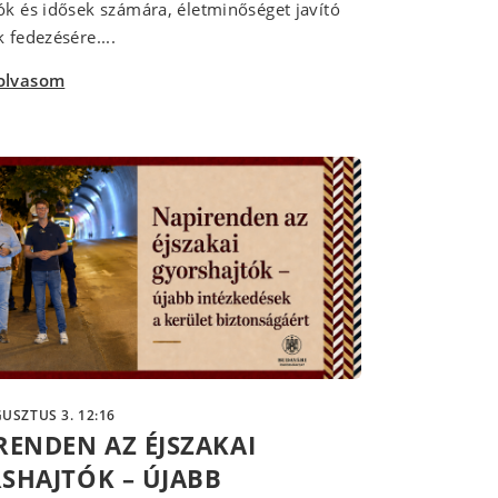
ók és idősek számára, életminőséget javító
 fedezésére....
olvasom
USZTUS 3. 12:16
RENDEN AZ ÉJSZAKAI
SHAJTÓK – ÚJABB