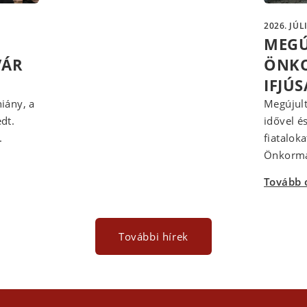
2026. JÚL
MEGÚ
VÁR
ÖNKO
IFJÚ
iány, a
Megújult
dt.
idővel é
.
fiatalok
Önkormán
Tovább 
További hírek