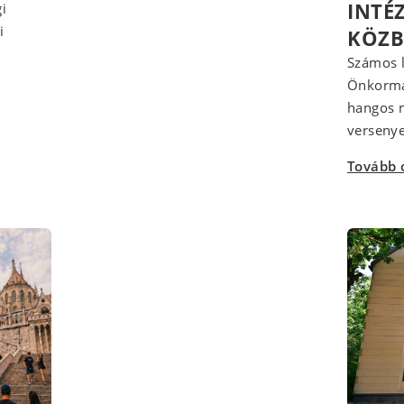
INTÉ
i
i
KÖZB
Számos l
Önkormán
hangos m
versenye
Tovább 