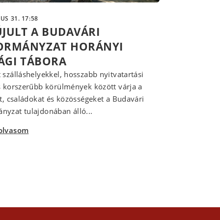
IUS 31. 17:58
JULT A BUDAVÁRI
RMÁNYZAT HORÁNYI
SÁGI TÁBORA
 szálláshelyekkel, hosszabb nyitvatartási
s korszerűbb körülmények között várja a
at, családokat és közösségeket a Budavári
yzat tulajdonában álló...
olvasom