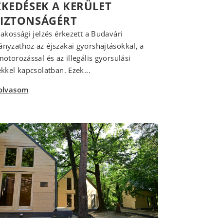
ZKEDÉSEK A KERÜLET
IZTONSÁGÉRT
akossági jelzés érkezett a Budavári
yzathoz az éjszakai gyorshajtásokkal, a
otorozással és az illegális gyorsulási
kkel kapcsolatban. Ezek...
olvasom