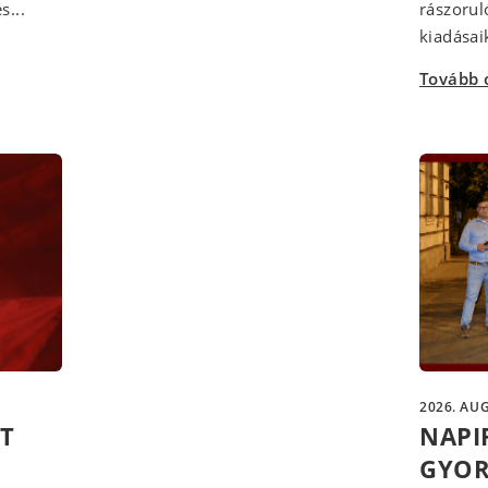
s...
rászorul
kiadásaik
Tovább 
2026. AUG
ÁT
NAPI
GYOR