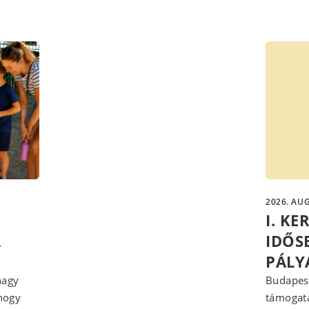
2026. AUG
I. K
A
IDŐS
PÁLY
nagy
Budapest
 hogy
támogatá